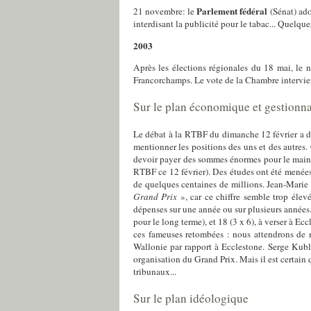
Parlement fédéral
21 novembre
: le
(Sénat) ado
interdisant la publicité pour le tabac... Quelque
2003
Après les élections régionales du 18 mai, le 
Francorchamps. Le vote de la Chambre intervien
Sur le plan économique et gestionnai
Le débat à la RTBF du dimanche 12 février a dém
mentionner les positions des uns et des autres. 
devoir payer des sommes énormes pour le mainti
RTBF ce 12 février). Des études ont été menées 
de quelques centaines de millions. Jean-Marie Ha
Grand Prix
», car ce chiffre semble trop élev
dépenses sur une année ou sur plusieurs années.
pour le long terme), et 18 (3 x 6), à verser à Ec
ces fameuses retombées : nous attendrons de no
Wallonie par rapport à Ecclestone. Serge Kubla
organisation du Grand Prix. Mais il est certain q
tribunaux...
Sur le plan idéologique