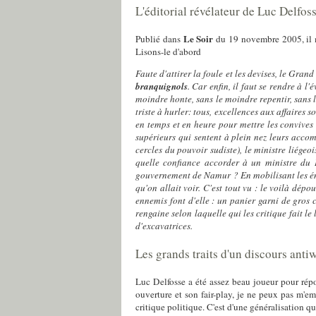
L'éditorial révélateur de Luc Delfo
Le Soir
Publié dans
du 19 novembre 2005, il me
Lisons-le d'abord
Faute d'attirer la foule et les devises, le Gra
branquignols
. Car enfin, il faut se rendre à 
moindre honte, sans le moindre repentir, sans 
triste à hurler: tous, excellences aux affaires 
en temps et en heure pour mettre les convives
supérieurs qui sentent à plein nez leurs accom
cercles du pouvoir sudiste), le ministre liége
quelle confiance accorder à un ministre du 
gouvernement de Namur ? En mobilisant les énerg
qu'on allait voir. C'est tout vu : le voilà dép
ennemis font d'elle : un panier garni de gros 
rengaine selon laquelle qui les critique fait le
d'excavatrices.
Les grands traits d'un discours anti
Luc Delfosse a été assez beau joueur pour rép
ouverture et son fair-play, je ne peux pas m'
critique politique. C'est d'une généralisation qu