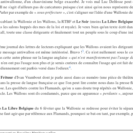
ie antiwallonne, d'un chauvinisme belge exacerbé. Je vois mal Luc Delfosse peut 
Il ne s'agit d'ailleurs pas de caricatures puisque c'est ainsi qu'on nous représente 
Parler par exemple de «
sous-préfecture
», c'est s'aligner sur l'idée d'une Wallonie 
Le Soir
La Libre Belgique
ccablant la Wallonie et les Wallons, la RTBF et
(moins
les salons huppés des rues de la loi et royale). Je veux bien qu'un texte écrit dans
all, toute une classe dirigeante et finalement tout un peuple sous le coup d'une i
même journal des lettres de lecteurs expliquant que les Wallons avaient les dirigeant
3
Le message antiwallon est même intériorisé. Bravo !
. Ce n'est nullement sous le co
 cette autre phrase sur la langue anglaise «
qui n'est manifestement pas l'usage d
'en ont pas l'usage non plus et je serais curieux de connaître l'usage qui est fait d
4
idiennement ont parfois versé dans l'odieux
.
 Frituur
d'Ivan Vrambout dont je parle aussi dans ce numéro (une pièce de théâtre
ns la presse de langue française ce que l'on peut lire contre nous dans la presse fl
hose. Les quolibets contre les Flamands, qu'on a sans doute trop répétés en Wallonie,
ècle. Les Wallons sont-ils condamnés, parce que en apparence «
perdants
», aujour
La Libre Belgique
ns
du 6 février que la Wallonie se redresse pour éviter le sépar
l ne faut agir que par référence aux Flamands, pourquoi se bat-on tant, par exemple, 
 consacré au
Deuxième Manifeste wallon
.