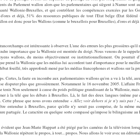
ents du Parlement wallon alors que les parlementaires qui siègent à Namur sont aus
uté Wallonie-Bruxelles, et qui contrôlent les compétences exercées par les Go
'ores et déjà, 51% des ressources publiques de tout l'Etat belge (Etat fédéral + 
lon est donc pour les Wallons (comme le bruxellois pour Bruxelles), d'ores et déjà
 Francorchamps est intéressante à observer. L'une des erreurs les plus grossières qu'il 
oindre importance que la Wallonie est montrée du doigt. Nous venons de le rappeler
yens wallons, du moins objectivement ou institutionnellement. On pourrait d'ail
ue prend la Wallonie que les médias lui accordent tant d'importance pour le meilleur
débat fouillé, très approfondi mené par les médias francophones et wallons sur la
ps. Certes, la faute en incombe aux parlementaires wallons qu'on a vu à la télé, a
, se disputer plus que grossièrement. Notamment le 16 novembre 2005. L'affaire Fr
t se tenir. Non seulement à cause du poids politique grandissant de la Wallonie, mai
mer à la télé que les débats à Bruxelles. Là, le fait des deux langues (même par 
s. Cette phrase que nous avons entendue «
Allez voir dehors si je n'y suis pas !
»,
tre entendue à Bruxelles, parce qu'elle n'y serait pas comprise, de la même m
re partagée. Le caractère en quelque sorte compassé qu'impose le bilinguisme au P
évident que Jean-Marie Happart a été piégé par les caméras de la télévision lorsqu'
a Wallonie répètent le propos, à tout... propos. Nous allons le voir avec un éditorial 