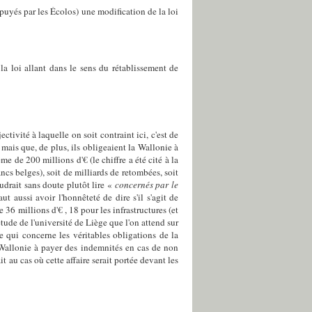
puyés par les Écolos) une modification de la loi
a loi allant dans le sens du rétablissement de
ivité à laquelle on soit contraint ici, c'est de
mais que, de plus, ils obligeaient la Wallonie à
de 200 millions d'€ (le chiffre a été cité à la
cs belges), soit de milliards de retombées, soit
udrait sans doute plutôt lire «
concernés par le
t aussi avoir l'honnêteté de dire s'il s'agit de
6 millions d'€ , 18 pour les infrastructures (et
étude de l'université de Liège que l'on attend sur
e qui concerne les véritables obligations de la
a Wallonie à payer des indemnités en cas de non
t au cas où cette affaire serait portée devant les