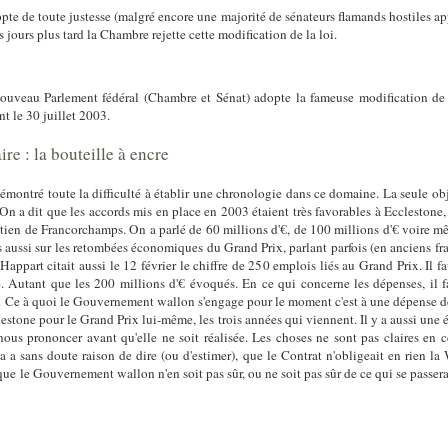
pte de toute justesse (malgré encore une majorité de sénateurs flamands hostiles ap
s jours plus tard la Chambre rejette cette modification de la loi.
nouveau Parlement fédéral (Chambre et Sénat) adopte la fameuse modification de l
t le 30 juillet 2003.
re : la bouteille à encre
ontré toute la difficulté à établir une chronologie dans ce domaine. La seule object
On a dit que les accords mis en place en 2003 étaient très favorables à Ecclestone, 
en de Francorchamps. On a parlé de 60 millions d'€, de 100 millions d'€ voire même 
aussi sur les retombées économiques du Grand Prix, parlant parfois (en anciens fran
ppart citait aussi le 12 février le chiffre de 250 emplois liés au Grand Prix. Il fa
é. Autant que les 200 millions d'€ évoqués. En ce qui concerne les dépenses, il fau
 Ce à quoi le Gouvernement wallon s'engage pour le moment c'est à une dépense de 3
clestone pour le Grand Prix lui-même, les trois années qui viennent. Il y a aussi une 
us prononcer avant qu'elle ne soit réalisée. Les choses ne sont pas claires en c
 a sans doute raison de dire (ou d'estimer), que le Contrat n'obligeait en rien l
ue le Gouvernement wallon n'en soit pas sûr, ou ne soit pas sûr de ce qui se passerai