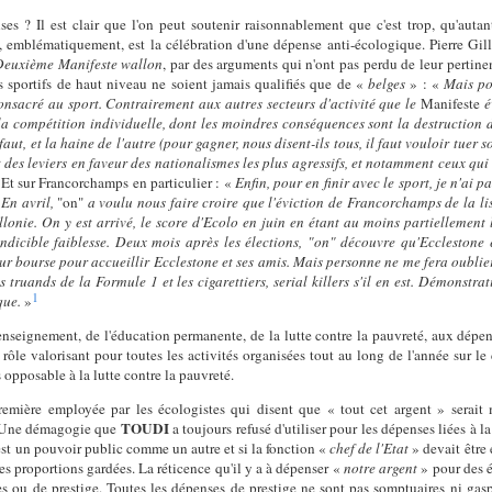
s ? Il est clair que l'on peut soutenir raisonnablement que c'est trop, qu'autant
, emblématiquement, est la célébration d'une dépense anti-écologique. Pierre Gill
Deuxième Manifeste wallon
, par des arguments qui n'ont pas perdu de leur pertinenc
s sportifs de haut niveau ne soient jamais qualifiés que de «
belges
» : «
Mais pou
onsacré au sport. Contrairement aux autres secteurs d'activité que le
Manifeste
é
la compétition individuelle, dont les moindres conséquences sont la destruction d
faut, et la haine de l'autre (pour gagner, nous disent-ils tous, il faut vouloir tuer 
t des leviers en faveur des nationalismes les plus agressifs, et notamment ceux qui
Et sur Francorchamps en particulier : «
Enfin, pour en finir avec le sport, je n'ai
En avril,
"on"
a voulu nous faire croire que l'éviction de Francorchamps de la li
onie. On y est arrivé, le score d'Ecolo en juin en étant au moins partiellement 
dicible faiblesse. Deux mois après les élections, "on" découvre qu'Ecclestone est
eur bourse pour accueillir Ecclestone et ses amis. Mais personne ne me fera oublie
s truands de la Formule 1 et les cigarettiers, serial killers s'il en est. Démonst
1
ique.
»
'enseignement, de l'éducation permanente, de la lutte contre la pauvreté, aux dé
ôle valorisant pour toutes les activités organisées tout au long de l'année sur le c
s opposable à la lutte contre la pauvreté.
remière employée par les écologistes qui disent que « tout cet argent » serait 
TOUDI
c. Une démagogie que
a toujours refusé d'utiliser pour les dépenses liées à 
est un pouvoir public comme un autre et si la fonction «
chef de l'Etat
» devait être
es proportions gardées. La réticence qu'il y a à dépenser «
notre argent
» pour des
es ou de prestige. Toutes les dépenses de prestige ne sont pas somptuaires ni gas