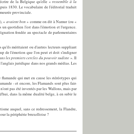
écrire de la Belgique qu'elle «
ressemble à la
depuis 1830. Le vocabulaire de l'éditorial traduit
demeurée provinciale.
), «
avaient bon
» comme on dit à Namur (ou «
 un quotidien l'est dans l'émotion et l'urgence.
ndignation fondée au spectacle de parlementaires
s qu'ils méritaient ou d'autres lecteurs suppliant
up de l'émotion que l'on peut et doit s'indigner
ans les premiers cercles du pouvoir sudiste
». Il
e l'anglais juridique dans nos grands médias. Les
 flamande qui met en cause les stéréotypes qui
amande - et encore, les Flamands sont plus fair-
 n'ont pas été inventés par les Wallons, mais par
d'hui, dans la même dualité belge, à en subir le
atisme auquel, sans ce redressement, la Flandre,
pour la périphérie bruxelloise ?