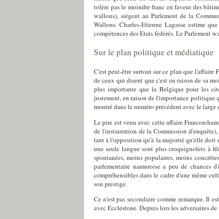
tolère pas le moindre franc en faveur des bâtim
wallons), siègent au Parlement de la Communa
Wallons. Charles-Etienne Lagasse estime que d
compétences des Etats fédérés. Le Parlement wal
Sur le plan politique et médiatique
C'est peut-être surtout sur ce plan que l'affaire
de ceux qui disent que c'est en raison de sa m
plus importante que la Belgique pour les cito
justement, en raison de l'importance politique q
montré dans le numéro précédent avec le large 
Le pire est venu avec cette affaire Francorcham
de l'instauration de la Commission d'enquête)
tant à l'opposition qu'à la majorité qu'elle doi
une seule langue sont plus croquignolets à fil
spontanées, moins populaires, moins concrète
parlementaire namuroise a peu de chances d'ê
compréhensibles dans le cadre d'une même cultu
son prestige.
Ce n'est pas secondaire comme remarque. Il est 
avec Ecclestone. Depuis lors les adversaires de l