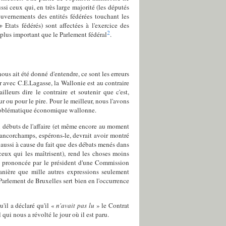
si ceux qui, en très large majorité (les députés
uvernements des entités fédérées touchant les
Etats fédérés) sont affectées à l'exercice des
2
 plus important que le Parlement fédéral
.
nous ait été donné d'entendre, ce sont les erreurs
 avec C.E.Lagasse, la Wallonie est au contraire
leurs dire le contraire et soutenir que c'est,
 ou pour le pire. Pour le meilleur, nous l'avons
 problématique économique wallonne.
ux débuts de l'affaire (et même encore au moment
ancorchamps, espérons-le, devrait avoir montré
s aussi à cause du fait que des débats menés dans
ceux qui les maîtrisent), rend les choses moins
 prononcée par le président d'une Commission
anière que mille autres expressions seulement
arlement de Bruxelles sert bien en l'occurrence
il a déclaré qu'il «
n'avait pas lu
» le Contrat
qui nous a révolté le jour où il est paru.