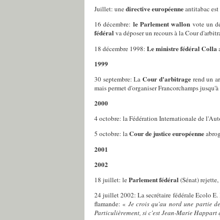
directive européenne
Juillet
: une
antitabac est 
le Parlement wallon
16 décembre
:
vote un d
fédéral
va déposer un recours à la Cour d'arbitr
Le ministre fédéral Colla
18 décembre 1998
:
a
1999
Cour d'arbitrage
30 septembre
: La
rend un ar
mais permet d'organiser Francorchamps jusqu'à l'
2000
4 octobre
: la Fédération Internationale de l'Aut
Cour de justice européenne
5 octobre
: la
abrog
2001
2002
Parlement fédéral
18 juillet
: le
(Sénat) rejette
24 juillet 2002
: La secrétaire fédérale Ecolo E
flamande: «
Je crois qu'au nord une partie d
Particulièrement, si c'est Jean-Marie Happart 