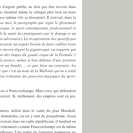
 d'argent public ne doit pas être investi dans
is étendait même la critique plus loin en nous
e (même s'ils se discutent). Il écrivait, dans la
r moi, le paragraphe qui signe le glissement
voque, le sport contemporain, professionnel et
e la santé des pratiquants par le dopage et un
son adversaire). La récupération des sportifs par
 avaient un urgent besoin de faire oublier leurs
 pas encore digéré la gigantesque escroquerie qui
ste des étapes du grand cirque de la Formule 1
la preuve, même si leur défense d'une position
 un bandit, ... et que, bien au contraire, les
r que c'est au nom de la Wallonie qu'on a tenté
ration éclatante des pouvoirs magiques du sport:
penses à Francorchamps. Mais ceux qui défendent
ircuit. Si, réellement, des emplois sont en jeu,
mieux utilisé dans le cadre du plan Marshall,
la monarchie, car on y sent du poujadisme. Aussi
 exercée dans un cadre républicain, il faudrait en
 événements comme Francorchamps est de même
pilleuses. Une partie de l'opinion namuroise ne