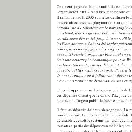
Comment juger de l'opportunité de ces dépense
l'organisation d'un Grand Prix automobile qui
signifiant en août 2003 son refus de signer le
mesure où ce texte se plaignait de voir que le
nationaliste du
Manifeste
est le paragraphe c
marchand, n'existe que par l'exacerbation de 
entraînement démentiel, jusqu'à la mort s'il le 
les Etats-nations a d'abord été le plus puissan
échecs, leurs mensonges ou leurs agressions.
» 
nous a été servie à propos de Francorchamps. 
était une catastrophe économique pour la Wall
fondamentalement juste au départ fut d'une in
pouvoirs publics wallons sont priés d'ouvrir l
de nous expliquer qu'il fallait caner devant le
c'est un extraordinaire dissolvant du sens crit
On peut opposer aussi les besoins criants de l
ces dépenses disent que le Grand Prix joue un r
dépenser de l'argent public là-bas n'est pas alor
Il faut se départir de deux démagogies. La p
l'enseignement, la lutte contre la pauvreté et
détestable que soit le système monarchique, il 
tout ou en partie des dépenses semblables, tout
nature que celle devant les dépenses culturell