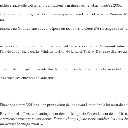
rédigée, mais elle tolère les organisations parrainées par le tabac jusqu'en 2006.
Premier Mi
écret «
Francorchamps
». Avant même que ce décret ne soit voté, le
age.
Cour d'Arbitrage
nnonce au Gouvernement qu'il dépose un recours à la
contre le
Parlement fédéral
rêt «
à la Salomon
» qui confirme la loi antitabac votée par le
année 2002 (incluse). Le Ministre wallon de la santé Thierry Detienne déclare qu'il 
omobile déclare qu'elle va interdire la publicité sur le tabac à l'échelle mondiale.
e la directive européenne antitabac.
, Flamands contre Wallons, une proposition de loi visant à modifier la loi antitabac 
. Huytebroeck affirme son soulagement devant le rejet de l'amendement destiné à sa
es parlementaires voteront contre Francorchamps juste pour embêter les gens du
qui dépose la proposition.
»