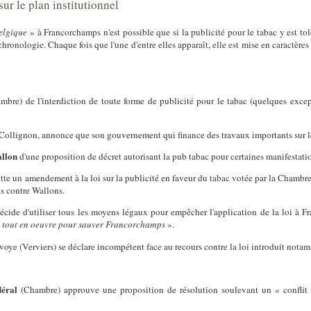
r le plan institutionnel
elgique
» à Francorchamps n'est possible que si la publicité pour le tabac y est tolé
e chronologie. Chaque fois que l'une d'entre elles apparaît, elle est mise en caract
bre) de l'interdiction de toute forme de publicité pour le tabac (quelques excep
 Collignon, annonce que son gouvernement qui finance des travaux importants sur le 
llon
d'une proposition de décret autorisant la pub tabac pour certaines manifestatio
ette un amendement à la loi sur la publicité en faveur du tabac votée par la Chambre
ds contre Wallons.
écide d'utiliser tous les moyens légaux pour empêcher l'application de la loi à
 tout en oeuvre pour sauver Francorchamps
».
oye (Verviers) se déclare incompétent face au recours contre la loi introduit nota
déral
(Chambre) approuve une proposition de résolution soulevant un « conflit d