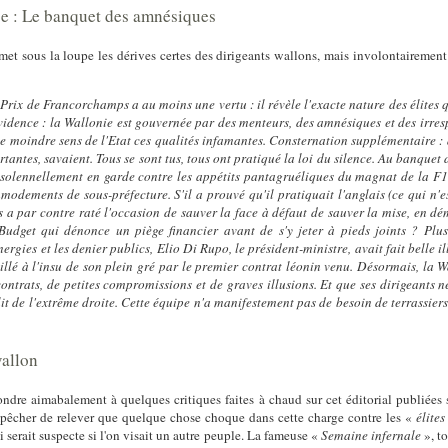
sse : Le banquet des amnésiques
t sous la loupe les dérives certes des dirigeants wallons, mais involontairement 
nd Prix de Francorchamps a au moins une vertu : il révèle l'exacte nature des élite
l'évidence : la Wallonie est gouvernée par des menteurs, des amnésiques et des irr
le moindre sens de l'Etat ces qualités infamantes. Consternation supplémentaire :
sortantes, savaient. Tous se sont tus, tous ont pratiqué la loi du silence. Au banque
 solennellement en garde contre les appétits pantagruéliques du magnat de la F1. 
modements de sous-préfecture. S'il a prouvé qu'il pratiquait l'anglais (ce qui n'
ois a par contre raté l'occasion de sauver la face à défaut de sauver la mise, en 
Budget qui dénonce un piège financier avant de s'y jeter à pieds joints ? Plu
ies et les denier publics, Elio Di Rupo, le président-ministre, avait fait belle ill
ouillé à l'insu de son plein gré par le premier contrat léonin venu. Désormais, la 
contrats, de petites compromissions et de graves illusions. Et que ses dirigeants n
 lit de l'extrême droite. Cette équipe n'a manifestement pas de besoin de terrassier
wallon
ondre aimabalement à quelques critiques faites à chaud sur cet éditorial publiées
empêcher de relever que quelque chose choque dans cette charge contre les «
élite
i serait suspecte si l'on visait un autre peuple. La fameuse «
Semaine infernale
», to