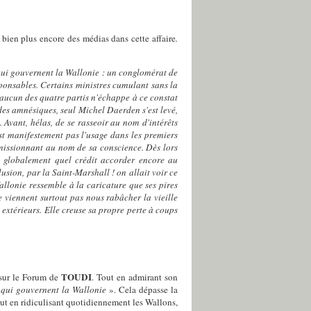
bien plus encore des médias dans cette affaire
.
s qui gouvernent la Wallonie : un conglomérat de
esponsables. Certains ministres cumulant sans la
 aucun des quatre partis n'échappe à ce constat
t des amnésiques, seul Michel Daerden s'est levé,
Avant, hélas, de se rasseoir au nom d'intérêts
est manifestement pas l'usage dans les premiers
démissionnant au nom de sa conscience. Dès lors
s globalement quel crédit accorder encore au
usion, par la Saint-Marshall ! on allait voir ce
Wallonie ressemble à la caricature que ses pires
e viennent surtout pas nous rabâcher la vieille
s extérieurs. Elle creuse sa propre perte à coups
TOUDI
 sur le Forum de
. Tout en admirant son
s qui gouvernent la Wallonie
». Cela dépasse la
ut en ridiculisant quotidiennement les Wallons,