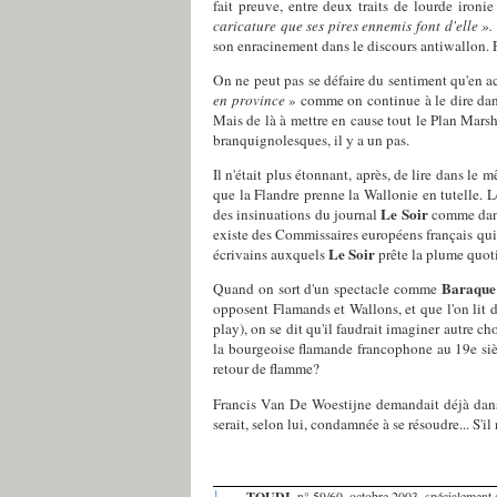
fait preuve, entre deux traits de lourde iron
caricature que ses pires ennemis font d'elle ».
son enracinement dans le discours antiwallon. 
On ne peut pas se défaire du sentiment qu'en a
en province
» comme on continue à le dire dans 
Mais de là à mettre en cause tout le Plan Marsh
branquignolesques, il y a un pas.
Il n'était plus étonnant, après, de lire dans le 
que la Flandre prenne la Wallonie en tutelle. 
Le Soir
des insinuations du journal
comme dans
existe des Commissaires européens français qui n
Le Soir
écrivains auxquels
prête la plume quot
Baraque
Quand on sort d'un spectacle comme
opposent Flamands et Wallons, et que l'on lit da
play), on se dit qu'il faudrait imaginer autre c
la bourgeoise flamande francophone au 19e si
retour de flamme?
Francis Van De Woestijne demandait déjà da
serait, selon lui, condamnée à se résoudre... S'i
1.
TOUDI
, n° 59/60, octobre 2003, spécialement