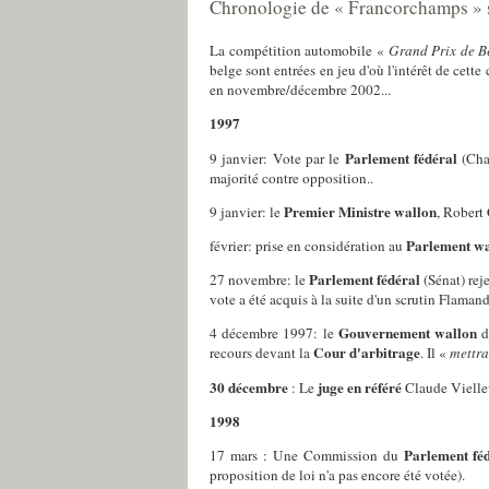
Chronologie de « Francorchamps » su
La compétition automobile «
Grand Prix de B
belge sont entrées en jeu d'où l'intérêt de cett
en novembre/décembre 2002...
1997
Parlement fédéral
9 janvier
: Vote par le
(Cham
majorité contre opposition..
Premier Ministre wallon
9 janvier
: le
, Robert
Parlement wa
février
: prise en considération au
Parlement fédéral
27 novembre
: le
(Sénat) rej
vote a été acquis à la suite d'un scrutin Flaman
Gouvernement wallon
4 décembre 1997
: le
d
Cour d'arbitrage
recours devant la
. Il «
mettra
30 décembre
juge en référé
: Le
Claude Viellev
1998
Parlement fé
17 mars
: Une Commission du
proposition de loi n'a pas encore été votée).