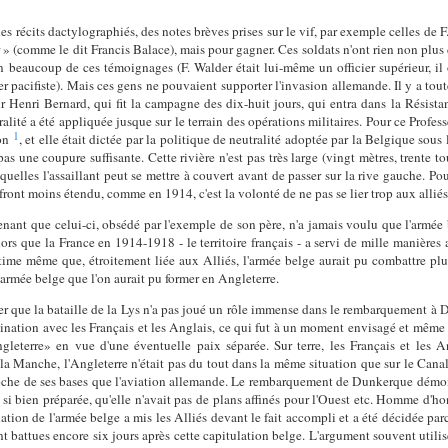
 récits dactylographiés, des notes brèves prises sur le vif, par exemple celles de F
r
» (comme le dit Francis Balace), mais pour gagner. Ces soldats n'ont rien non plus de
n beaucoup de ces témoignages (F. Walder était lui-même un officier supérieur, i
r pacifiste). Mais ces gens ne pouvaient supporter l'invasion allemande. Il y a tou
r Henri Bernard, qui fit la campagne des dix-huit jours, qui entra dans la Résista
ité a été appliquée jusque sur le terrain des opérations militaires. Pour ce Professe
1
ion
, et elle était dictée par la politique de neutralité adoptée par la Belgique sous
as une coupure suffisante. Cette rivière n'est pas très large (vingt mètres, trente t
squelles l'assaillant peut se mettre à couvert avant de passer sur la rive gauche. Po
front moins étendu, comme en 1914, c'est la volonté de ne pas se lier trop aux alliés
tenant que celui-ci, obsédé par l'exemple de son père, n'a jamais voulu que l'armée 
ors que la France en 1914-1918 - le territoire français - a servi de mille manières 
estime même que, étroitement liée aux Alliés, l'armée belge aurait pu combattre pl
armée belge que l'on aurait pu former en Angleterre.
érer que la bataille de la Lys n'a pas joué un rôle immense dans le rembarquement à
rdination avec les Français et les Anglais, ce qui fut à un moment envisagé et même 
leterre» en vue d'une éventuelle paix séparée. Sur terre, les Français et les A
ur la Manche, l'Angleterre n'était pas du tout dans la même situation que sur le Ca
proche de ses bases que l'aviation allemande. Le rembarquement de Dunkerque démo
si bien préparée, qu'elle n'avait pas de plans affinés pour l'Ouest etc. Homme d'ho
ation de l'armée belge a mis les Alliés devant le fait accompli et a été décidée par
nt battues encore six jours après cette capitulation belge. L'argument souvent utilisé