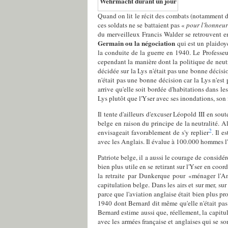
Wehrmacht durant un jour
Quand on lit le récit des combats (notamment des
ces soldats ne se battaient pas «
pour l'honneu
du merveilleux Francis Walder se retrouvent e
Germain ou la négociation
qui est un plaidoye
la conduite de la guerre en 1940. Le Professeu
cependant la manière dont la politique de neutral
décidée sur la Lys n'était pas une bonne décis
n'était pas une bonne décision car la Lys n'est p
arrive qu'elle soit bordée d'habitations dans le
Lys plutôt que l'Yser avec ses inondations, son 
Il tente d'ailleurs d'excuser Léopold III en sou
belge en raison du principe de la neutralité. Al
2
envisageait favorablement de s'y replier
. Il 
avec les Anglais. Il évalue à 100.000 hommes l'
Patriote belge, il a aussi le courage de consid
bien plus utile en se retirant sur l'Yser en coo
la retraite par Dunkerque pour «ménager l'Ang
capitulation belge. Dans les airs et sur mer, s
parce que l'aviation anglaise était bien plus 
1940 dont Bernard dit même qu'elle n'était pas 
Bernard estime aussi que, réellement, la capitul
avec les armées française et anglaises qui se so