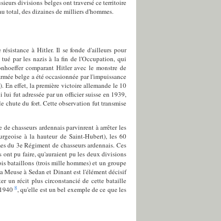
ieurs divisions belges ont traversé ce territoire
 au total, des dizaines de milliers d'hommes.
ésistance à Hitler. Il se fonde d'ailleurs pour
tué par les nazis à la fin de l'Occupation, qui
Bonhoeffer comparant Hitler avec le monstre de
l'armée belge a été occasionnée par l'impuissance
. En effet, la première victoire allemande le 10
lui fut adressée par un officier suisse en 1939,
 le chute du fort. Cette observation fut transmise
 de chasseurs ardennais parvinrent à arrêter les
rgeoise à la hauteur de Saint-Hubert), les 60
mes du 3e Régiment de chasseurs ardennais. Ces
 ont pu faire, qu'auraient pu les deux divisions
rois bataillons (trois mille hommes) et un groupe
la Meuse à Sedan et Dinant est l'élément décisif
r un récit plus circonstancié de cette bataille
8
i 1940
, qu'elle est un bel exemple de ce que les