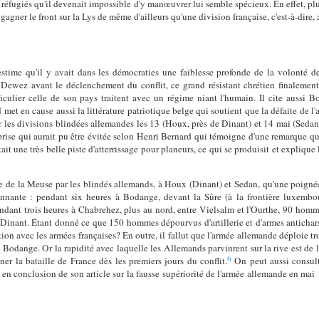
e réfugiés qu'il devenait impossible d'y manœuvrer lui semble spécieux. En effet, plus
gagner le front sur la Lys de même d'ailleurs qu'une division française, c'est-à-dire,
estime qu'il y avait dans les démocraties une faiblesse profonde de la volonté de r
Dewez avant le déclenchement du conflit, ce grand résistant chrétien finalement 
ticulier celle de son pays traitent avec un régime niant l'humain. Il cite aussi 
 met en cause aussi la littérature patriotique belge qui soutient que la défaite de 
 les divisions blindées allemandes les 13 (Houx, près de Dinant) et 14 mai (Sedan)
prise qui aurait pu être évitée selon Henri Bernard qui témoigne d'une remarque qui 
ait une très belle piste d'atterrissage pour planeurs, ce qui se produisit et explique
age de la Meuse par les blindés allemands, à Houx (Dinant) et Sedan, qu'une poignée
nnante : pendant six heures à Bodange, devant la Sûre (à la frontière luxembou
ant trois heures à Chabrehez, plus au nord, entre Vielsalm et l'Ourthe, 90 hom
 Dinant. Étant donné ce que 150 hommes dépourvus d'artillerie et d'armes antichars
tion avec les armées françaises? En outre, il fallut que l'armée allemande déploie t
 Bodange. Or la rapidité avec laquelle les Allemands parvinrent sur la rive est de 
6
ner la bataille de France dès les premiers jours du conflit.
On peut aussi consulte
en conclusion de son article sur la fausse supériorité de l'armée allemande en ma