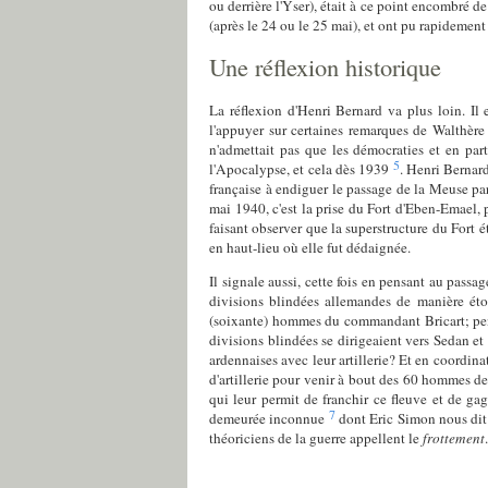
ou derrière l'Yser), était à ce point encombré d
(après le 24 ou le 25 mai), et ont pu rapidement 
Une réflexion historique
La réflexion d'Henri Bernard va plus loin. Il 
l'appuyer sur certaines remarques de Walthère 
n'admettait pas que les démocraties et en par
5
l'Apocalypse, et cela dès 1939
. Henri Bernard
française à endiguer le passage de la Meuse par
mai 1940, c'est la prise du Fort d'Eben-Emael, 
faisant observer que la superstructure du Fort ét
en haut-lieu où elle fut dédaignée.
Il signale aussi, cette fois en pensant au pass
divisions blindées allemandes de manière éto
(soixante) hommes du commandant Bricart; pend
divisions blindées se dirigeaient vers Sedan et
ardennaises avec leur artillerie? Et en coordina
d'artillerie pour venir à bout des 60 hommes de
qui leur permit de franchir ce fleuve et de gag
7
demeurée inconnue
dont Eric Simon nous dit 
théoriciens de la guerre appellent le
frottement
.