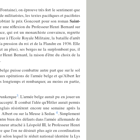
.Fontaine), on éprouve très fort le sentiment que
 militaristes, les textes pacifiques et pacifistes
Saint-
l obtint le prix Goncourt pour son roman
te une réflexion du Professeur Henri Bernard sur
nce, qui est un monarchiste convaincu, regrette
ur à l'Ecole Royale Militaire, la bataille d'arrêt
 la pression du roi et de la Flandre en 1936. Elle
out au plus), ses berges ne la surplombent pas, il
ur Henri Bernard, la raison d'être du choix de la
.
belge puisse combattre autre part que sur le sol
aux opérations de l'armée belge et qu'Albert Ier
us longtemps et rembarquer, au moins en partie,
3
 Dunkerque
. L'armée belge aurait pu en jouer un
accepté. Il combat l'idée qu'Hitler aurait permis
nglais résistèrent encore une semaine après la
4
nal Albert ou sur la Meuse à Sedan
. Simplement
ntre bien des défauts dans l'armée allemande de
nneur attaché à Léopold III, le Professeur Henri
ce que l'on ne désirait plus agir en coordination
 selon lequel le réduit national (derrière la Lys