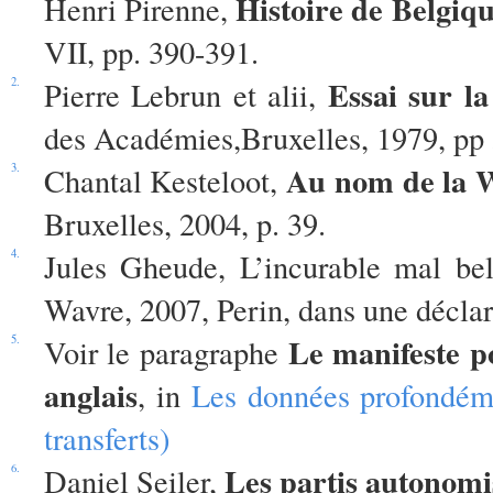
Histoire de Belgiq
Henri Pirenne,
VII, pp. 390-391.
Essai sur la
2.
Pierre Lebrun et alii,
des Académ
ies,Bruxelles, 1979, pp 
Au nom de la Wa
3.
Chantal Kesteloot,
Bruxelles, 2004, p. 39.
4.
Jules Gheude, L’incurable mal bel
Wavre, 2007, Perin, dans une déclar
Le manifeste p
5.
Voir le paragraphe
anglais
, in
Les données profondéme
transferts)
Les partis autonomi
6.
Daniel Seiler,