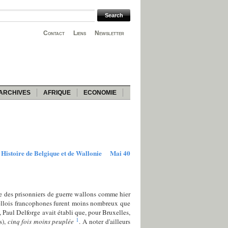
Contact
Liens
Newsletter
ARCHIVES
AFRIQUE
ECONOMIE
Histoire de Belgique et de Wallonie
Mai 40
e des prisonniers de guerre wallons comme hier
xellois francophones furent moins nombreux que
, Paul Delforge avait établi que, pour Bruxelles,
1
s),
cinq fois moins peuplée
. A noter d'ailleurs