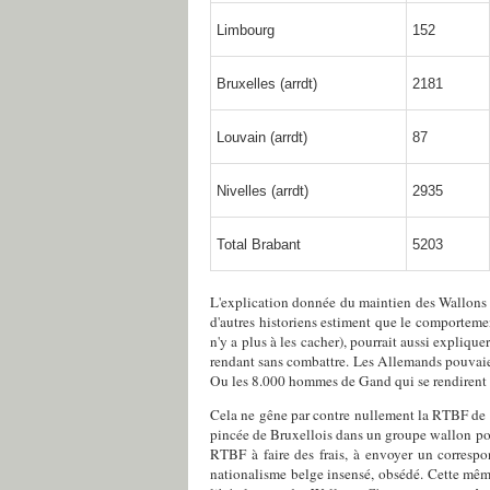
Limbourg
152
Bruxelles (arrdt)
2181
Louvain
(arrdt)
87
Nivelles
(arrdt)
2935
Total Brabant
5203
L'explication donnée du maintien des Wallons en 
d'autres historiens estiment que le comportemen
n'y a plus à les cacher), pourrait aussi explique
rendant sans combattre. Les Allemands pouvaien
Ou les 8.000 hommes de Gand qui se rendirent 
Cela ne gêne par contre nullement la RTBF de vi
pincée de Bruxellois dans un groupe wallon pou
RTBF à faire des frais, à envoyer un corresp
nationalisme belge insensé, obsédé. Cette même