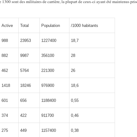
de 1300 sont des militaires de carrière, la plupart de ceux-ci ayant été maintenus pri
Active
Total
Population
/1000 habitants
988
23953
1227400
18,7
882
9987
356100
28
462
5764
221300
26
1418
18246
976900
18,6
601
656
1188400
0,55
374
422
911700
0,46
275
449
1157400
0,38