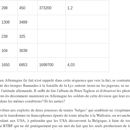
298
450
373200
1,2
1308
3489
238
325
104
3039
1650
6853
1699700
4,03
Allemagne (le fait n'est rappelé dans cette séquence que vers la fin), se contente d
t des troupes flamandes à la bataille de la Lys surtout (nous ne les jugeons, ni ne 
r l'attitude allemande. Il suffit de lire l'album de Peter Taghon et d'observer les pho
t-ils décemment maintenir en Allemagne les soldats de cette division qui leur avaie
dans les mêmes conditions? Et les autres?
brer aux exploits de deux joueuses de tennis "belges" qui semblent ne s'exprimer qu
r le transformer en francophones épurés de toute attache à la Wallonie, en revanche
ondant aux USA, à prétendre que les USA découvrent la Belgique, à faire de tout
 RTBF qui ne dit pratiquement pas un mot du fait que les seuls producteurs de lai