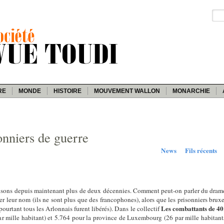
RE
MONDE
HISTOIRE
MOUVEMENT WALLON
MONARCHIE
nniers de guerre
News
Fils récents
isons depuis maintenant plus de deux décennies. Comment peut-on parler du dram
r leur nom (ils ne sont plus que des francophones), alors que les prisonniers bru
Les combattants de 40
urtant tous les Arlonnais furent libérés). Dans le collectif
ar mille habitant) et 5.764 pour la province de Luxembourg (26 par mille habitant