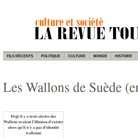
FILS RÉCENTS
POLITIQUE
CULTURE
MONDE
HISTOIRE
Les Wallons de Suède (en
Déjà il y a trois siècles des
Wallons avaient l'illusion d'exister
alors qu'il n'y a pas d'identité
wallonne