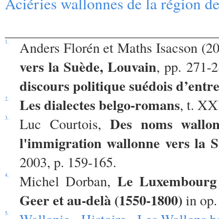
Aciéries wallonnes de la région d
1.
Anders Florén et Maths Isacson (2
vers la Suède, Louvain
, pp. 271-
discours politique suédois d’entr
Les dialectes belgo-romans
2.
, t. X
Des noms wallon
3.
Luc Courtois,
l'immigration wallonne vers la 
2003, p. 159-165.
Le Luxembourg 
4.
Michel Dorban,
Geer et au-delà (1550-1800)
in op.
5.
Wallonie - Histoire - Les Wallons h