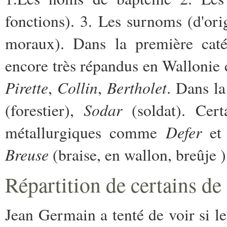
fonctions). 3. Les surnoms (d'ori
moraux). Dans la première cat
encore très répandus en Walloni
Pirette
Collin
Bertholet
,
,
. Dans l
Sodar
(forestier),
(soldat). Cert
Defer
métallurgiques comme
et 
Breuse
(braise, en wallon, breûje )
Répartition de certains de
Jean Germain a tenté de voir si l