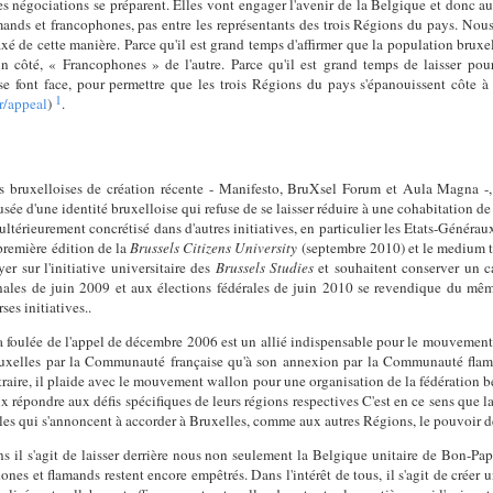
 négociations se préparent. Elles vont engager l'avenir de la Belgique et donc aus
amands et francophones, pas entre les représentants des trois Régions du pays. Nou
fixé de cette manière. Parce qu'il est grand temps d'affirmer que la population bruxe
n côté, « Francophones » de l'autre. Parce qu'il est grand temps de laisser p
 font face, pour permettre que les trois Régions du pays s'épanouissent côte à 
1
r/appeal
)
.
ns bruxelloises de création récente - Manifesto, BruXsel Forum et Aula Magna -, 
usée d'une identité bruxelloise qui refuse de se laisser réduire à une cohabitatio
t ultérieurement concrétisé dans d'autres initiatives, en particulier les Etats-Généra
 première édition de la
Brussels Citizens University
(septembre 2010) et le medium 
r sur l'initiative universitaire des
Brussels Studies
et souhaitent conserver un ca
nales de juin 2009 et aux élections fédérales de juin 2010 se revendique du même
es initiatives..
foulée de l'appel de décembre 2006 est un allié indispensable pour le mouvement wa
ruxelles par la Communauté française qu'à son annexion par la Communauté flama
aire, il plaide avec le mouvement wallon pour une organisation de la fédération b
épondre aux défis spécifiques de leurs régions respectives C'est en ce sens que la
lles qui s'annoncent à accorder à Bruxelles, comme aux autres Régions, le pouvoir de
il s'agit de laisser derrière nous non seulement la Belgique unitaire de Bon-Pa
nes et flamands restent encore empêtrés. Dans l'intérêt de tous, il s'agit de créer 