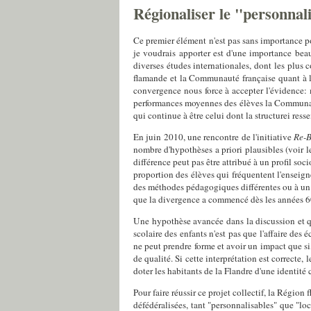
Régionaliser le "personnal
Ce premier élément n'est pas sans importance po
je voudrais apporter est d'une importance be
diverses études internationales, dont les plus
flamande et la Communauté française quant à la
convergence nous force à accepter l'évidence: 
performances moyennes des élèves la Communauté
qui continue à être celui dont la structurei res
En juin 2010, une rencontre de l'initiative
Re-B
nombre d'hypothèses a priori plausibles (voir 
différence peut pas être attribué à un profil soc
proportion des élèves qui fréquentent l'enseigne
des méthodes pédagogiques différentes ou à un 
que la divergence a commencé dès les années 60
Une hypothèse avancée dans la discussion et qu
scolaire des enfants n'est pas que l'affaire des 
ne peut prendre forme et avoir un impact que si,
de qualité. Si cette interprétation est correc
doter les habitants de la Flandre d'une identit
Pour faire réussir ce projet collectif, la Régio
défédéralisées, tant "personnalisables" que "lo