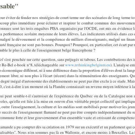
isable"
ur éviter de fonder nos stratégies de court terme sur des scénarios de long terme t
aucoup plus immédiate pour éclairer et inspirer le combat commun des mouvemen
 connues sont les trois enquêtes PISA organisées par l'OCDE, ont mis en évidence
 performance scolaire moyenne de leurs élèves. Les indicateurs utilisés dans ces é
malgré le dévouement et la compétence de milliers d'enseignants, malgré un finance
 française ne sont pas bonnes. Pourquoi? Pourquoi, en particulier, cet écart par
semble le plus à celle de l'enseignement belge francophone ?
el
s'est penchée sur cette question, sans préjugés ni tabous. Les contributions des i
le Re-Bel e-book n°8, téléchargeable sur
www.rethinkingbelgium.eu
). L'analyse em
io-économique différent, ni à une différence dans la proportion d'élèves dont la langu
ment libre, ni non plus à l'écart (récent) dans la rémunération des enseignants. Qu'
degré inégal d'autonomie des établissements ne peut pas être exclu à ce stade. M
, c'est-à-dire à un moment où la Flandre connaissait un revenu moyen inférieur à la
i peut semble-t-il s'autroiser de l'expérience du Québec ou de la Catalogne non 
écoles, qu'elle est liée à la mise en oeuvre d'un véritable projet collectif qui impliqu
 outre l'enseignement, la culture et les médias sont mobilisés pour motiver les jeun
te, le succès de l'enseignement flamand ne peut pas être compris indépendamment du
é commune forte et leur gouvernement d'un ensemble vaste et croissant de compétenc
n flamande a pu compter dès sa création en 1979 sur un exécutif et un parlement qui 
calisables". Nous n'en sommes pas là en Wallonie, et encore moins à Bruxelles. La 