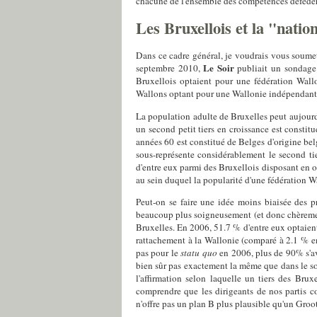
chacune de l'ensemble des compétences défédéral
Les Bruxellois et la "nati
Dans ce cadre général, je voudrais vous soumet
Le Soir
septembre 2010,
publiait un sondage 
Bruxellois optaient pour une fédération Wa
Wallons optant pour une Wallonie indépendante).
La population adulte de Bruxelles peut aujourd
un second petit tiers en croissance est constit
années 60 est constitué de Belges d'origine be
sous-représente considérablement le second tie
d'entre eux parmi des Bruxellois disposant en o
au sein duquel la popularité d'une fédération W
Peut-on se faire une idée moins biaisée des 
beaucoup plus soigneusement (et donc chèrement)
Bruxelles. En 2006, 51.7 % d'entre eux optaien
rattachement à la Wallonie (comparé à 2.1 % e
pas pour le
statu quo
en 2006, plus de 90% s'av
bien sûr pas exactement la même que dans le 
l'affirmation selon laquelle un tiers des Bru
comprendre que les dirigeants de nos partis c
n'offre pas un plan B plus plausible qu'un Gro