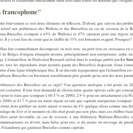
isées et collaborant efficacement entre elles dans toutes les matières qui l'exigent
on francophone"
tre brièvement ce soir deux éléments de réflexion. D'abord, que sait-on des préfér
relatif aux préférences des Wallons et des Bruxellois en cas de scission de la B
llonie-Bruxelles (comparé à 63% de Wallons) et 47% optaient pour une région 
 Il y a tout lieu de croire que le chiffre de 33% soit fortement exagéré. Pourquoi?
'hui être commodément décomposée en trois tiers: un petit tiers en croissance est c
ué de Belges d'origine étrangère récente, principalement non-européenne; enfin, un
Le Soi
lge. L'échantillon de Dedicated Research utilisé dans le sondage publié par
rs, tous les répondants étant recrutés parmi des Bruxellois disposant d'une conn
utre d'une ligne téléphonique fixe. Il en découle logiquement que l'échantillon est 
allonie-Bruxelles est forcément sensiblement plus grande qu'au sein des deux premi
préférences des Bruxellois sur ce sujet? Une question analogue a été posée en 2
 constitué. Il leur était demandé de choisir entre quatre options celle qui corresp
t pour le statu quo (comparé à 60.5 % en 2000), 2.9 % pour un rattachement à la F
n 2000) et 43.7 % pour un statut séparé en tant que capitale européenne (comparé
èrent donc préférer un statut séparé et moins de 4% quelque chose comme une fédé
sondage du
Soir
et le moment où elle était posée pas non plus, mais ces chiffres ba
xellois serait favorable, en cas de scission, à une fédération Wallonie-Bruxelles
ommunautaires en rêvent, mais hélas pour eux, si du moins on envisage de prendr
ot-Vlaanderen qui garderait Bruxelles comme capitale.