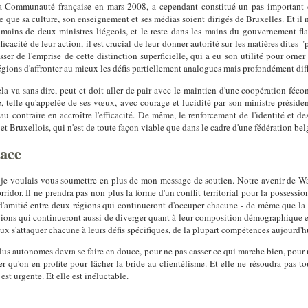
a Communauté française en mars 2008, a cependant constitué un pas important da
ie que sa culture, son enseignement et ses médias soient dirigés de Bruxelles. Et il
 mains de deux ministres liégeois, et le reste dans les mains du gouvernement 
icacité de leur action, il est crucial de leur donner autorité sur les matières dites
asser de l'emprise de cette distinction superficielle, qui a eu son utilité pour or
ions d'affronter au mieux les défis partiellement analogues mais profondément diff
la va sans dire, peut et doit aller de pair avec le maintien d'une coopération féc
telle qu'appelée de ses vœux, avec courage et lucidité par son ministre-présiden
au contraire en accroître l'efficacité. De même, le renforcement de l'identité et 
et Bruxellois, qui n'est de toute façon viable que dans le cadre d'une fédération be
cace
 je voulais vous soumettre en plus de mon message de soutien. Notre avenir de Wal
ridor. Il ne prendra pas non plus la forme d'un conflit territorial pour la possessio
t d'amitié entre deux régions qui continueront d'occuper chacune - de même que la
gions qui continueront aussi de diverger quant à leur composition démographique et
ux s'attaquer chacune à leurs défis spécifiques, de la plupart compétences aujourd
 plus autonomes devra se faire en douce, pour ne pas casser ce qui marche bien, pour
ter qu'on en profite pour lâcher la bride au clientélisme. Et elle ne résoudra pas 
st urgente. Et elle est inéluctable.