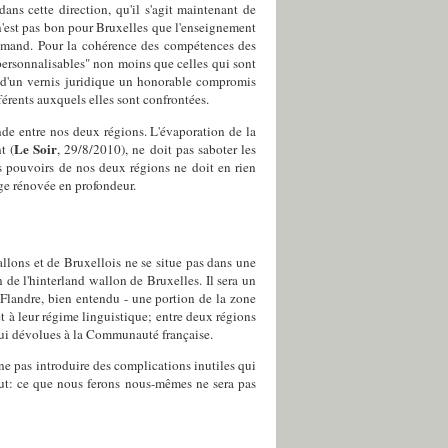
ns cette direction, qu'il s'agit maintenant de
 n'est pas bon pour Bruxelles que l'enseignement
flamand. Pour la cohérence des compétences des
 "personnalisables" non moins que celles qui sont
ner d'un vernis juridique un honorable compromis
érents auxquels elles sont confrontées.
onde entre nos deux régions. L'évaporation de la
Le Soir
t (
, 29/8/2010), ne doit pas saboter les
des pouvoirs de nos deux régions ne doit en rien
lge rénovée en profondeur.
lons et de Bruxellois ne se situe pas dans une
n de l'hinterland wallon de Bruxelles. Il sera un
 Flandre, bien entendu - une portion de la zone
 à leur régime linguistique; entre deux régions
'hui dévolues à la Communauté française.
 ne pas introduire des complications inutiles qui
tout: ce que nous ferons nous-mêmes ne sera pas