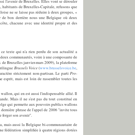
si l'avenir de Bruxelles. Elles vont se dérouler
s, habitants de Bruxelles-Capitale, refusons que
lloise ne se laisse pas réduire à deux groupes, «
our de bon derrière nous une Belgique où deux
côte, chacune avec une identité propre et des
ce texte qui n'a rien perdu de son actualité a
n de deux communautés, voire à une composante de
ux de Bruxelles janvier-mars 2009), la plateforme
trilingue
Brussels Voice
(
www.brusselsvoice.be
,
ractère strictement non-partisan. Le parti
Pro-
 esprit, mais est loin de rassembler toutes les
llon, qui en est aussi l'indispensable allié. Il
nde. Mais il ne s'est pas du tout constitué en
elge qui permette aux pouvoirs publics wallons
 dernière phrase de l'appel de 2006 "invite tous
 forger son avenir".
pa, mais aussi la Belgique bi-communautaire de
une fédération simplifiée à quatre régions dotées