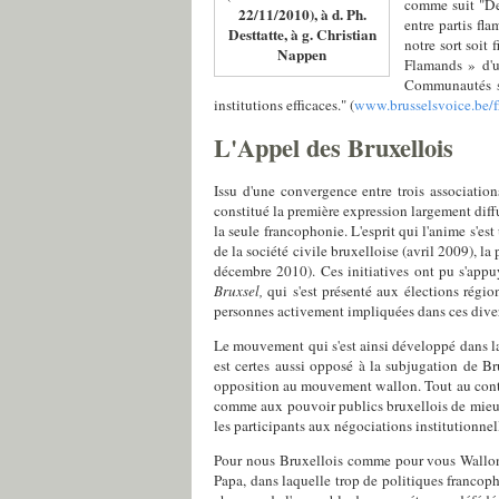
comme suit "Des
22/11/2010), à d. Ph.
entre partis fl
Desttatte, à g. Christian
notre sort soit 
Nappen
Flamands » d'u
Communautés se
institutions efficaces." (
www.brusselsvoice.be/f
L'Appel des Bruxellois
Issu d'une convergence entre trois associatio
constitué la première expression largement diff
la seule francophonie. L'esprit qui l'anime s'es
de la société civile bruxelloise (avril 2009), la
décembre 2010). Ces initiatives ont pu s'appuye
Bruxsel,
qui s'est présenté aux élections régio
personnes activement impliquées dans ces divers
Le mouvement qui s'est ainsi développé dans la 
est certes aussi opposé à la subjugation de B
opposition au mouvement wallon. Tout au contr
comme aux pouvoir publics bruxellois de mieux r
les participants aux négociations institutionne
Pour nous Bruxellois comme pour vous Wallons 
Papa, dans laquelle trop de politiques francopho