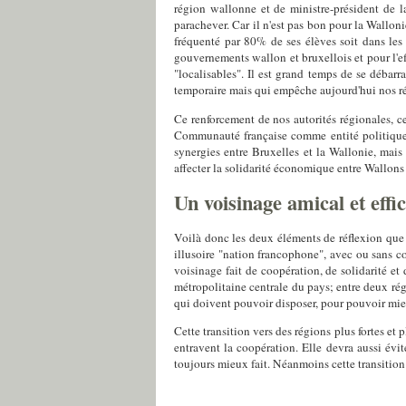
région wallonne et de ministre-président de l
parachever. Car il n'est pas bon pour la Wallon
fréquenté par 80% de ses élèves soit dans les
gouvernements wallon et bruxellois et pour l'eff
"localisables". Il est grand temps de se débarr
temporaire mais qui empêche aujourd'hui nos rég
Ce renforcement de nos autorités régionales, ce
Communauté française comme entité politique, 
synergies entre Bruxelles et la Wallonie, mais 
affecter la solidarité économique entre Wallons 
Un voisinage amical et effi
Voilà donc les deux éléments de réflexion que
illusoire "nation francophone", avec ou sans cor
voisinage fait de coopération, de solidarité e
métropolitaine centrale du pays; entre deux ré
qui doivent pouvoir disposer, pour pouvoir mie
Cette transition vers des régions plus fortes et
entravent la coopération. Elle devra aussi évi
toujours mieux fait. Néanmoins cette transition e