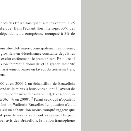
.
ences des Bruxellois quant à leur avenir? Le 25
elgique. Dans l'échantillon interrogé, 33% des
indépendante ou européenne (comparé à 8% de
onstitué d'étrangers, principalement européens;
 gros tiers en décroissance constante depuis les
r
exclut entièrement le premier tiers. En outre, il
exion internet à domicile et la grande majorité
massivement biaisé en faveur du troisième tiers,
ers.
000 et en 2006 à un échantillon de Bruxellois
ondait le mieux à leurs vues quant à l'avenir de
landre (comparé à 0.9 % en 2000), 1.7 % pour un
2
 à 36.4 % en 2000).
Parmi ceux qui n'optaient
ration Wallonie-Bruxelles. La question n'était
sés sur un échantillon moins tronqué suggère que
 est pour le moins fortement exagérée. On peut
e l'avis des Bruxellois, la nation francophone