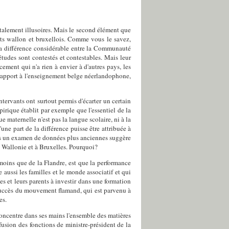
otalement illusoires. Mais le second élément que
ts wallon et bruxellois. Comme vous le savez,
 la différence considérable entre la Communauté
tudes sont contestés et contestables. Mais leur
ment qui n'a rien à envier à d'autres pays, les
 rapport à l'enseignement belge néerlandophone,
ntervants ont surtout permis d'écarter un certain
pirique établit par exemple que l'essentiel de la
e maternelle n'est pas la langue scolaire, ni à la
une part de la différence puisse être attribuée à
ais un examen de données plus anciennes suggère
 Wallonie et à Bruxelles. Pourquoi?
moins que de la Flandre, est que la performance
e aussi les familles et le monde associatif et qui
es et leurs parents à investir dans une formation
 succès du mouvement flamand, qui est parvenu à
es.
concentre dans ses mains l'ensemble des matières
fusion des fonctions de ministre-président de la