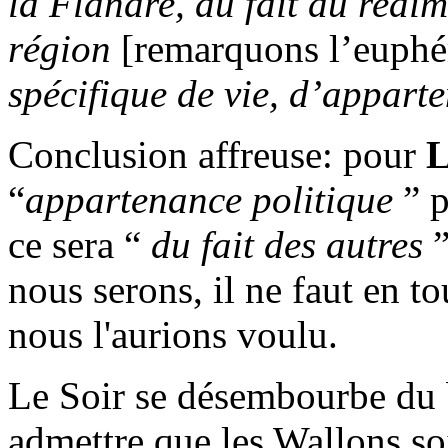
la Flandre, du fait du redi
région
[remarquons l’euphé
spécifique de vie, d’appart
Conclusion affreuse: pour
L
“
appartenance politique
” p
ce sera “
du fait des autres
”
nous serons, il ne faut en to
nous l'aurions voulu.
Le Soir se désembourbe du b
admettre que les Wallons so