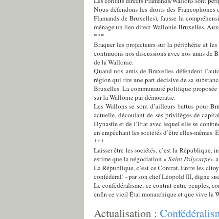
Les conflits directs Flamands/Wallons sont péri
Nous défendons les droits des Francophones de
Flamands de Bruxelles), fausse la compréhensi
ménage un lien direct Wallonie-Bruxelles. Aux
***
Braquer les projecteurs sur la périphérie et l
continuons nos discussions avec nos amis de B
de la Wallonie.
Quand nos amis de Bruxelles défendent l’auton
région qui tire une part décisive de sa substance
Bruxelles. La communauté politique proposée p
sur la Wallonie par démocratie.
Les Wallons se sont d’ailleurs battus pour Bru
actuelle, découlant de ses privilèges de capit
Dynastie et de l’État avec lequel elle se confon
en empêchant les sociétés d’être elles-mêmes. 
***
Laisser être les sociétés, c’est la République,
estime que la négociation «
Saint Polycarpe
» a
La République, c’est ce Contrat. Entre les citoy
confédéral! - par son chef Léopold III, digne succ
Le confédéralisme, ce contrat entre peuples, c
enfin ce vieil État monarchique et que vive la 
Actualisation :
Confédéralism