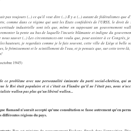
ait pas toujours (...) ce qu'il veut dire (...) Il y a (...) autant de fédéralismes que d
e, comme dans ce régime qui unit les Etats confédérés de l'URSS, le droit de séce
ncertitude industrielle sont tels que, même en supposant un gouvernement wal
emonter la pente au bas de laquelle l'incurie blâmante et indigne du gouvernem
de nous sauver (...) Les circonstances ont voulu que, pour assister à ce Congrès, je
es hauteurs, je regardais comme je le fais souvent, cette ville de Liège si belle so
 le frémissement et le scintillement de l'eau, et je pensais que, sur cette terre-là,
s!
octobre 1945)
 de ce problème avec une personnalité éminente du parti social-chrétien, qui m
e que le Roi était populaire et si c’était en Flandre qu'il ne l’était pas, nous n'
ialiste wallon pas plus qu'un libéral wallon...
olique flamand n'aurait accepté qu'une consultation se fasse autrement qu'en per
s différentes
régions du pays.
ntants
: Rey est ministre du gouvernement Eyskens. Spaak dans l'opposition. Dis