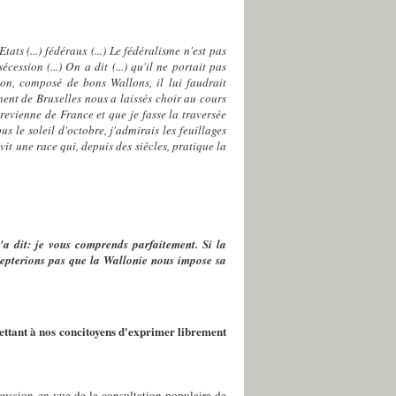
'Etats (...) fédéraux (...) Le fédéralisme n'est pas
ssion (...) On a dit (...) qu'il ne portait pas
lon, composé de bons Wallons, il lui faudrait
ent de Bruxelles nous a laissés choir au cours
 revienne de France et que je fasse la traversée
us le soleil d'octobre, j'admirais les feuillages
 vit une race qui, depuis des siècles, pratique la
'a dit: je vous comprends parfaitement. Si la
accepterions pas que la Wallonie nous impose sa
mettant à nos concitoyens d'exprimer librement
cussion en vue de la consultation populaire de