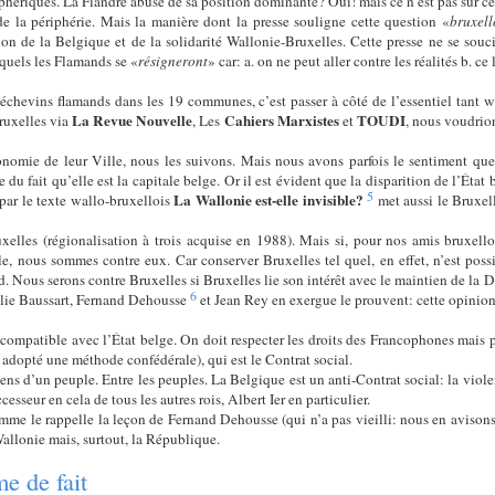
phériques. La Flandre abuse de sa position dominante? Oui! mais ce n’est pas sur ces
 la périphérie. Mais la manière dont la presse souligne cette question «
bruxell
on de la Belgique et de la solidarité Wallonie-Bruxelles. Cette presse ne se souc
quels les Flamands se «
résigneront
» car: a. on ne peut aller contre les réalités b. c
es échevins flamands dans les 19 communes, c’est passer à côté de l’essentiel tant
La Revue Nouvelle
Cahiers Marxistes
TOUDI
ruxelles via
, Les
et
, nous voudrio
omie de leur Ville, nous les suivons. Mais nous avons parfois le sentiment que 
 du fait qu’elle est la capitale belge. Or il est évident que la disparition de l’État
5
La Wallonie est-elle invisible?
ar le texte wallo-bruxellois
met aussi le Bruxel
xelles (régionalisation à trois acquise en 1988). Mais si, pour nos amis bruxelloi
ale, nous sommes contre eux. Car conserver Bruxelles tel quel, en effet, n’est pos
d. Nous serons contre Bruxelles si Bruxelles lie son intérêt avec le maintien de la 
6
Élie Baussart, Fernand Dehousse
et Jean Rey en exergue le prouvent: cette opinion
 incompatible avec l’État belge. On doit respecter les droits des Francophones mai
 adopté une méthode confédérale), qui est le Contrat social.
ens d’un peuple. Entre les peuples. La Belgique est un anti-Contrat social: la viole
esseur en cela de tous les autres rois, Albert Ier en particulier.
omme le rappelle la leçon de Fernand Dehousse (qui n’a pas vieilli: nous en avison
Wallonie mais, surtout, la République.
e de fait