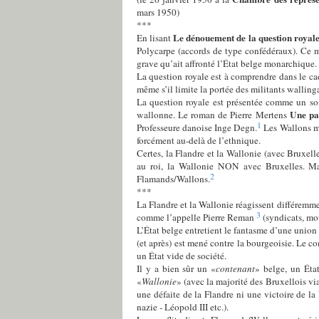
mars 1950)
***
Le dénouement de la question royal
En lisant
Polycarpe (accords de type confédéraux). Ce mém
grave qu’ait affronté l’État belge monarchique.
La question royale est à comprendre dans le cad
même s’il limite la portée des militants wallin
La question royale est présentée comme un som
Une pa
wallonne. Le roman de Pierre Mertens
1
Professeure danoise Inge Degn.
Les Wallons men
forcément au-delà de l’ethnique.
Certes, la Flandre et la Wallonie (avec Bruxel
au roi, la Wallonie NON avec Bruxelles. Mai
2
Flamands/Wallons.
***
La Flandre et la Wallonie réagissent différemme
3
comme l’appelle Pierre Reman
(syndicats, mou
L’État belge entretient le fantasme d’une union
(et après) est mené contre la bourgeoisie. Le c
un État vide de société.
Il y a bien sûr un «
contenant
» belge, un État
«
Wallonie
» (avec la majorité des Bruxellois vi
une défaite de la Flandre ni une victoire de l
nazie - Léopold III etc.).