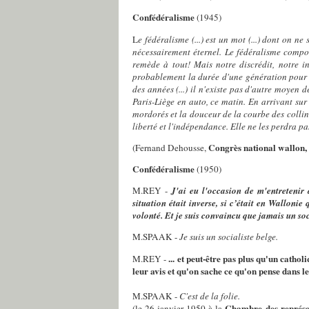
Confédéralisme
(1945)
L
e fédéralisme (...) est un mot (...) dont on ne s
nécessairement éternel. Le fédéralisme comport
remède à tout! Mais notre discrédit, notre i
probablement la durée d'une génération pour r
des années (...) il n'existe pas d'autre moyen 
Paris-Liège en auto, ce matin. En arrivant sur l
mordorés et la douceur de la courbe des collines,
liberté et l'indépendance. Elle ne les perdra pa
Congrès national wallon,
(Fernand Dehousse,
Confédéralisme
(1950)
M.REY -
J'ai eu l'occasion de m'entretenir
situation était inverse, si c’était en Walloni
volonté. Et je suis convaincu que jamais un soc
M.SPAAK -
Je suis un socialiste belge.
... et peut-être pas plus qu'un cath
M.REY -
leur avis et qu'on sache ce qu'on pense dans le
M.SPAAK -
C'est de la folie.
Chambre des représe
(le 26 janvier 1950 à la