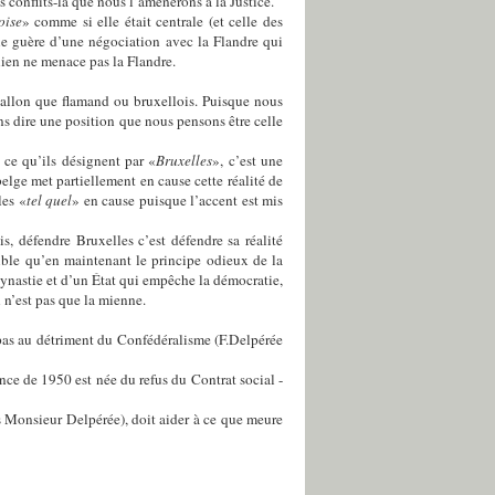
 conflits-là que nous l’amènerons à la Justice.
oise
» comme si elle était centrale (et celle des
ie guère d’une négociation avec la Flandre qui
e lien ne menace pas la Flandre.
 wallon que flamand ou bruxellois. Puisque nous
ns dire une position que nous pensons être celle
ce qu’ils désignent par «
Bruxelles
», c’est une
 belge met partiellement en cause cette réalité de
les «
tel quel
» en cause puisque l’accent est mis
s, défendre Bruxelles c’est défendre sa réalité
sible qu’en maintenant le principe odieux de la
Dynastie et d’un État qui empêche la démocratie,
 n’est pas que la mienne.
s pas au détriment du Confédéralisme (F.Delpérée
nce de 1950 est née du refus du Contrat social -
s Monsieur Delpérée), doit aider à ce que meure