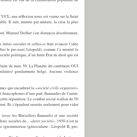
’UCL, une réflexion nous est venue sur la Saint
le. Il suit, minute par minute, la crise la plus
tout. Manuel Dolhet s’en distancie discrètement,
ttes sociales et celles-ci font avancer l’idée
alter le pro-nazi Léopold), comme l’a montré la
ciété politique, d’un futur État de droit qui est
ulaire de mars 50. La Flandre dit carrément OUI
pulaires/ gendarmerie belge. Aucune violence
smes qui encadrent la «
société civile organisée
»
t francophones d’une part, flamandes de l’autre.
 cette séparation. Le combat social wallon de 50
ent. Ils s’épaulent ensuite seulement pour vider
 (avec les Bruxellois flamands) et une société
eux sociétés de... »
faire société
». 1950 n’est ni
ie ignominieuse (génocidaire - Léopold II; pro-