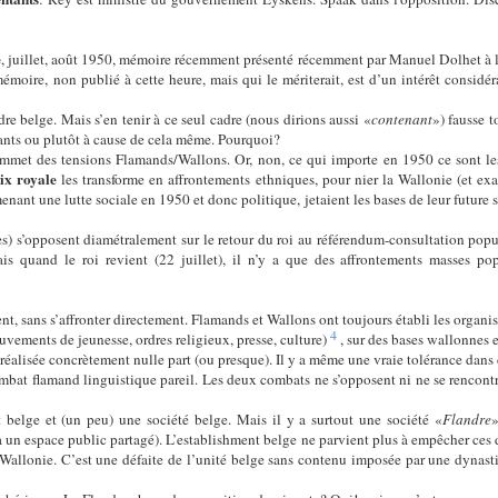
e
, juillet, août 1950, mémoire récemment présenté récemment par Manuel Dolhet à l
oire, non publié à cette heure, mais qui le mériterait, est d’un intérêt considérab
re belge. Mais s’en tenir à ce seul cadre (nous dirions aussi «
contenant
») fausse 
gants ou plutôt à cause de cela même. Pourquoi?
met des tensions Flamands/Wallons. Or, non, ce qui importe en 1950 ce sont les lu
ix royale
les transforme en affrontements ethniques, pour nier la Wallonie (et ex
ant une lutte sociale en 1950 et donc politique, jetaient les bases de leur future so
les) s’opposent diamétralement sur le retour du roi au référendum-consultation pop
s quand le roi revient (22 juillet), il n’y a que des affrontements masses po
nt, sans s’affronter directement. Flamands et Wallons ont toujours établi les organi
4
vements de jeunesse, ordres religieux, presse, culture)
, sur des bases wallonnes e
 réalisée concrètement nulle part (ou presque). Il y a même une vraie tolérance dans
ombat flamand linguistique pareil. Les deux combats ne s’opposent ni ne se rencontr
 belge et (un peu) une société belge. Mais il y a surtout une société «
Flandre
»
a un espace public partagé). L’establishment belge ne parvient plus à empêcher ces d
a Wallonie. C’est une défaite de l’unité belge sans contenu imposée par une dynast