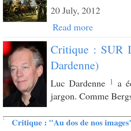
20 July, 2012
Read more
Critique : SU
Dardenne)
1
Luc Dardenne
a éc
jargon. Comme Berg
Critique : "Au dos de nos image
1.