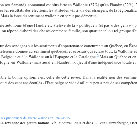
lon (ou flamand), communal est plus forte en Wallonie (27%) qu'en Flandre (22%); 2
ver les résultats des élections, les attitudes vis-à-vis des étrangers, de la régionali
 Mais la force du sentiment wallon n'en serait pas démentie.
 autonome (d'une Flandre etc.) relève de la « politique » (et pas « des gens »), peu
 on répond d'abord des choses comme sa famille, son quartier, tel ou tel groupe d'a
Québec
Écos
ntre des sondages sur les sentiments d'appartenance concurrents au
, en
référence donnée au sentiment québécois et écossais qui écrase tout, la Wallonie et
2
la Belgique et à la Wallonie ou à l'Espagne et la Catalogne
Mais au Québec et en É
ogne, en Wallonie (mais aussi en Flandre), l'objectif d'une indépendance totale et
le la bonne option: c'est celle de cette revue. Dans la réalité non des sentimen
urs des cent ans écoulés - l'État belge se vide d'ailleurs peu à peu de ses compéten
 les prisonniers de guerre wallons en 1940-1955
La revanche des petites nations
, vlb, Montréal, 2001 et dans JC Van Cauwenberghe,
Oser