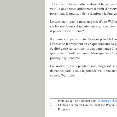
1) Cette corrélation entre sentiment belge, wal
veuille des choses différentes: il suffit d'obser
posent pas la question de la réunion à la France
Le sentiment que la mise en place d'une Wallonie
sur les sentiments d'appartenance qui comptent,
il pas de même ailleurs?
Il y a une comparaison (réellement possible) e
l'Écosse se rapprochent en ce qui concerne la p
égalité entre les sentiments d'appartenance à 
qui prônent l'indépendance. Alors que, en Catal
politique qui compte.
En Wallonie, l'indépendantisme progressif semb
flamande, parfois sous la poussée wallonne au co
et de la Wallonie.
1.
Pour ceci qui peut étonner voir
Un mariage chez
2.
Chiffres à la fin du livre de Stéphane Paquin,
Frognier).