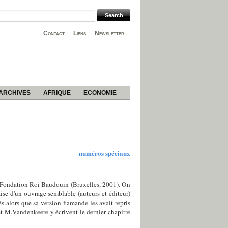
Contact
Liens
Newsletter
ARCHIVES
AFRIQUE
ECONOMIE
numéros spéciaux
a Fondation Roi Baudouin (Bruxelles, 2001). On
ise d'un ouvrage semblable (auteurs et éditeur)
és alors que sa version flamande les avait repris
 et M.Vandenkeere y écrivent le dernier chapitre