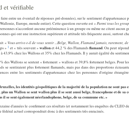
 et vérifiable
à faire entre un éventail de réponses pré-données), sur le sentiment d'appartenanc
 Wallonie, Europe, monde entier). Cette question ouverte est «
Parmi tous les group
 personnes n'accordent aucune prééminence à un groupe ou même ne citent aucun g
onnes qui ont une instruction supérieure et attitude très fréquente aussi, surtout che
uit «
Vous arrive-t-il de vous sentir ...Belge, Wallon, Flamand jamais, rarement, de
1
wallon
flamand
mps »
et « très souvent »
et 44,2 % des Flamands
. On peut répond
 à 43,9% chez les Wallons et 35% chez les Flamands. Il y aurait égalité du sentiment
,9 % des Wallons se sentent « fortement » wallons et 39,8% fortement belges. Pour l
ds se sentiraient plus fortement flamands, mais pas dans des proportions écrasant
rences entre les sentiments d'appartenance chez les personnes d'origine étrangèr
ruxelles, les identités géopolitiques de la majorité de la population ne sont pa
, plus un Wallon se sent wallon plus il se sent aussi belge, francophone et de 
us il se sent également néerlandophone, belge, de sa commune etc. »
zaine d'années le confirment ces résultats (et notamment les enquêtes du CLEO d
 fédéral actuel correspondrait donc à des sentiments très enracinés.