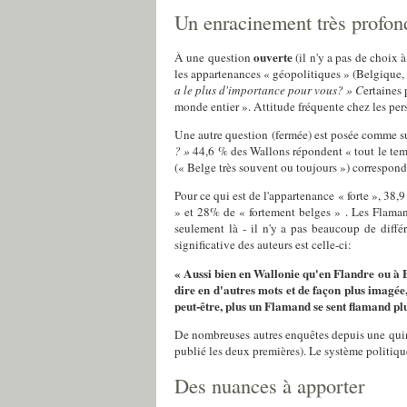
Un enracinement très profond
ouverte
À une question
(il n'y a pas de choix 
les appartenances « géopolitiques » (Belgique,
a le plus d'importance pour vous? » C
ertaines
monde entier ». Attitude fréquente chez les pers
Une autre question (fermée) est posée comme s
? »
44,6 % des Wallons répondent « tout le te
(« Belge très souvent ou toujours ») correspond
Pour ce qui est de l'appartenance « forte », 38
» et 28% de « fortement belges » . Les Flaman
seulement là - il n'y a pas beaucoup de diffé
significative des auteurs est celle-ci:
« Aussi bien en Wallonie qu'en Flandre ou à B
dire en d'autres mots et de façon plus imagée
peut-être, plus un Flamand se sent flamand pl
De nombreuses autres enquêtes depuis une quin
publié les deux premières). Le système politique
Des nuances à apporter