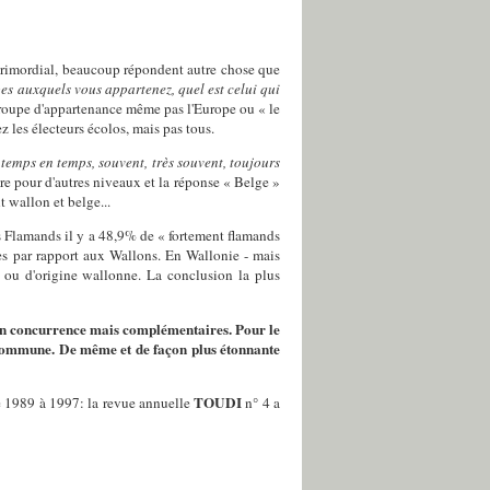
e primordial, beaucoup répondent autre chose que
es auxquels vous appartenez, quel est celui qui
roupe d'appartenance même pas l'Europe ou « le
z les électeurs écolos, mais pas tous.
 temps en temps, souvent, très souvent, toujours
re pour d'autres niveaux et la réponse « Belge »
 wallon et belge...
es Flamands il y a 48,9% de « fortement flamands
es par rapport aux Wallons. En Wallonie - mais
e ou d'origine wallonne. La conclusion la plus
s en concurrence mais complémentaires. Pour le
sa commune. De même et de façon plus étonnante
TOUDI
e 1989 à 1997: la revue annuelle
n° 4 a