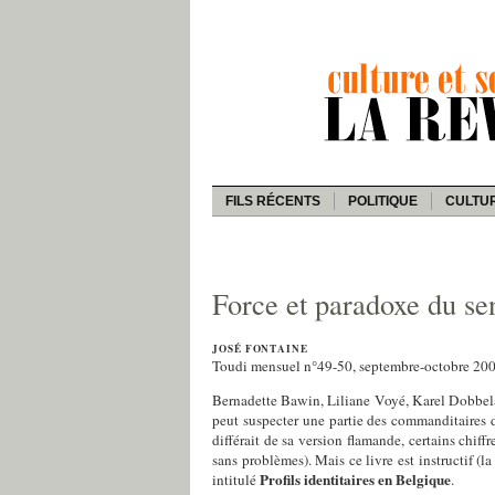
FILS RÉCENTS
POLITIQUE
CULTU
Force et paradoxe du se
JOSÉ FONTAINE
Toudi mensuel n°49-50, septembre-octobre 20
Bernadette Bawin, Liliane Voyé, Karel Dobbela
peut suspecter une partie des commanditaires 
différait de sa version flamande, certains chiff
sans problèmes). Mais ce livre est instructif (
Profils identitaires en Belgique
intitulé
.