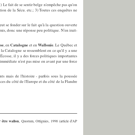
) Le fait de se sentir belge n'empêche pas qu'on
sation de la Sécu. etc.; 3) Toutes ces enquêtes ne
t se fonder sur le fait qu'à la question ouverte
mis, donc une réponse peu politique. N'en irait-
se
Catalogne
Wallonie
, en
et en
. Le Québec et
 la Catalogne se ressemblent en ce qu'il y a une
cosse, il y a des forces politiques importantes
 immédiate n'est pas mise en avant par une force
ts mais de l'histoire - parfois sous la poussée
ces du côté de l'Europe et du côté de la Flandre
 être wallon
, Quorum, Ottignies, 1998 (article d'AP