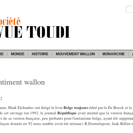
RE
MONDE
HISTOIRE
MOUVEMENT WALLON
MONARCHIE
ntiment wallon
02
Belge toujours
ere, Mark Elchardus ont dirigé le livre
édité par la De Boeck et l
République
de cet ouvrage (en 1992, le journal
avait montré que la version frança
res de sa version française, peu probants pour l'unitarisme belge, ayant été supprim
la leçon donnée en 92 nous semble avoir été retenue). R.Doutrelepont, Jaak Billiet