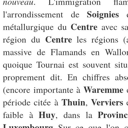
nouveau
. L'immigration fla
Soignies
l'arrondissement de
Centre
métallurgique du
avec sa
Centre
région du
les régions (
massive de Flamands en Wallo
quoique Tournai est souvent situ
proprement dit. En chiffres abs
Waremme
(encore importante à
e
Thuin
Verviers
période citée à
,
Huy
Provi
faible à
, dans
la
Luxembourg
Sur ce que l'on co