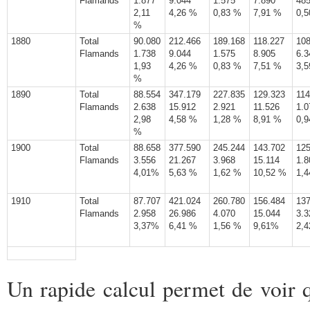
Flamands
1.877
9.044
1.575
7.890
48
2,11
4,26 %
0,83 %
7,91 %
0,
%
1880
Total
90.080
212.466
189.168
118.227
108
Flamands
1.738
9.044
1.575
8.905
6.3
1,93
4,26 %
0,83 %
7,51 %
3,
%
1890
Total
88.554
347.179
227.835
129.323
114
Flamands
2.638
15.912
2.921
11.526
1.0
2,98
4,58 %
1,28 %
8,91 %
0,
%
1900
Total
88.658
377.590
245.244
143.702
125
Flamands
3.556
21.267
3.968
15.114
1.8
4,01%
5,63 %
1,62 %
10,52 %
1,
1910
Total
87.707
421.024
260.780
156.484
137
Flamands
2.958
26.986
4.070
15.044
3.3
3,37%
6,41 %
1,56 %
9,61%
2,
Un rapide calcul permet de voir 