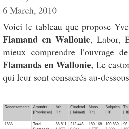
6 March, 2010
Voici le tableau que propose Yve
Flamand en Wallonie
, Labor, 
mieux comprendre l'ouvrage d
Flamands en Wallonie
, Le casto
qui leur sont consacrés au-dessous
Recensements
Arrondts
Ath
Charleroi
Mons
Soignies
Thu
[Provinces]
[Ht]
[Hainaut]
[Ht]
[Ht]
[Ht
1866
Total
88.811
212.446
189.168
100.869
96.