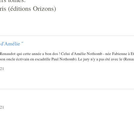
ris (éditions Orizons)
 d'Amélie "
 Renaudot qui cette année a bon dos ! Celui d'Amélie Nothomb - née Fabienne à Et
son oncle écrivain en escadrille Paul Nothomb). Le jury n'y a pas été avec le (Renau)
021
021