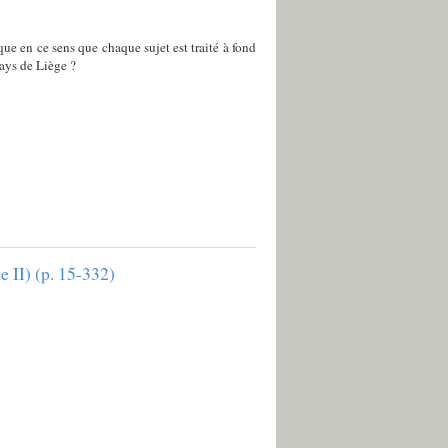
ue en ce sens que chaque sujet est traité à fond
ays de Liège ?
 II) (p. 15-332)