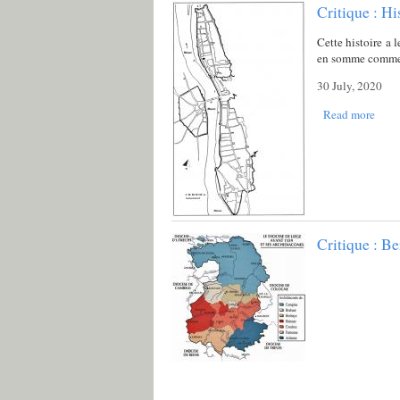
Critique : H
Cette histoire a 
en somme comme u
30 July, 2020
Read more
Critique : B