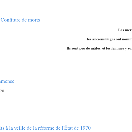
a Confiture de morts
Les mers
les anciens Sages ont nomm
Ils sont peu de mâles, et les femmes
y so
mmense
020
its à la veille de la réforme de l'État de 1970