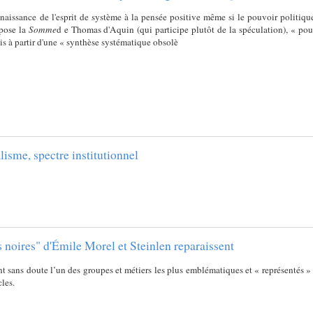
aissance de l'esprit de système à la pensée positive même si le pouvoir politique,
mpose la
Somme
d e Thomas d'Aquin (qui participe plutôt de la spéculation), « pou
s à partir d'une « synthèse systématique obsolè
isme, spectre institutionnel
 noires" d'Émile Morel et Steinlen reparaissent
t sans doute l’un des groupes et métiers les plus emblématiques et « représentés » 
les.