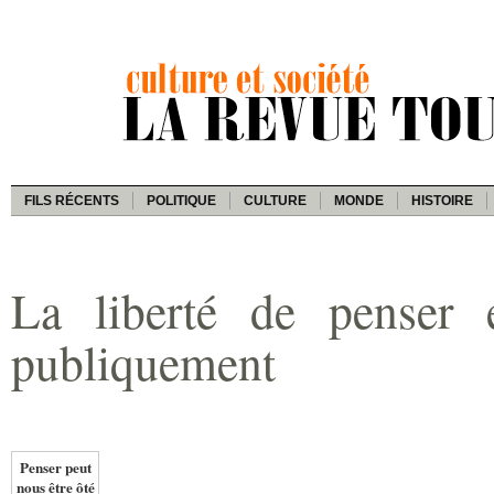
FILS RÉCENTS
POLITIQUE
CULTURE
MONDE
HISTOIRE
La liberté de penser e
publiquement
Penser peut
nous être ôté