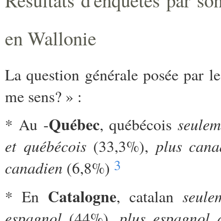
en Wallonie
La question générale posée par les
me sens? » :
Québec
seulem
* Au -
, québécois
et québécois
plus cana
(33,3%),
3
canadien
(6,8%)
Catalogne
seul
* En
, catalan
espagnol
plus espagnol 
(44%),