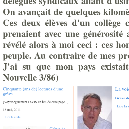
délégués syndicaux allant d'usin
On avançait de quelques kilomèt
Ces deux élèves d'un collège c
prenaient avec une générosité a
révélé alors à moi ceci : ces h
peuple. Au contraire de mes prof
J'ai su que mon pays existait
Nouvelle
3/86)
Cinquante (ans de) lectures d'une
La voi
grève
Grève d
[Voyez également l'AVIS en bas de cette page...]
Lire la 
18 mai, 2011
Lire la suite
Grève de