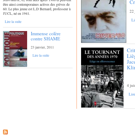
Cr
être ainsi contemporaines actives des grèves de
60. Le plus jeune est L.D Bernard, professeur à
22 
l'UCL, né en 1941.
Li
Lire la suite
Immense colère
contre SHAME
23 janvier, 2011
Cri
Liè
Lire la suite
Jac
Kli
4 ju
Lire