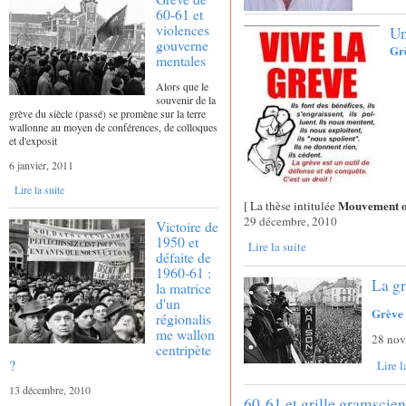
60-61 et
violences
Un
gouverne
Gr
mentales
Alors que le
souvenir de la
grève du siècle (passé) se promène sur la terre
wallonne au moyen de conférences, de colloques
et d'exposit
6 janvier, 2011
Lire la suite
Mouvement o
[ La thèse intitulée
29 décembre, 2010
Victoire de
1950 et
Lire la suite
défaite de
1960-61 :
La gr
la matrice
d'un
Grève 
régionalis
me wallon
28 nov
centripète
?
Lire l
13 décembre, 2010
60-61 et grille gramscien