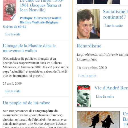
1961 (Jacques Yerna et
Jean Neuville)
Socialisme b
continuité?
Politique Mouvement wallon
Histoire Wallonie-Belgique
Lire la suite
Grèves de 60-61
Lire la suite
Renardisme
L’image de la Flandre dans le
mouvement wallon
Le prolétariat doit devenir lui-
[Cet article a été publié en français et en
Communiste)
néerlandais respectivement dans les Cahiers
Marxistes, et Imavo en 2003. Il a été placé sur la
16 novembre, 2010
page "actualités" et (re)daté en raison de l'intérêt
Lire la suite
que les internautes lui portent.]
25 avril, 2009
Vie d'André Ren
Lire la suite
Lire la suite
Un peuple né de lui-même
Sur 100 personnes de l'
Encyclopédie
du
Cr
mouvement wallon (dont plusieurs femmes)
Ba
choisies au hasard de l'alphabet - les noms avec
date de naissance -, de
Baccus Auguste
à
Borsu
19
Jean-Marie
, 62 sont nées après 1900 et peuvent