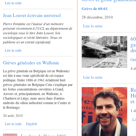
Lire la suite
Grève de 60-61
Jean Louvet écrivain universel
28 décembre, 2010
Pierre Fontaine est l'auteur d'un mémoire
Lire la suite
présenté récemment à l'UCL au département de
sociologie sous le titre Jean Louvet, lois
sociologiques et vérité littéraire. Nous en
60
publions ici un extrait significatif.
ga
dr
Lire la suite
Gr
Grèves générales en Wallonie
4 
La grève générale en Belgique (et en Wallonie)
est liée à une vraie spécificité de cet espace
Lire la suite
politique. Entre 1886 et 1961 éclatèrent huit
grèves générales en Belgique Cela s'explique par
Re
les fortes concentrations ouvrières à Gand,
Anvers et, principalement, en Wallonie, à
Hi
Charleroi et Liège, mais aussi dans d'autres
et
endroits du sillon industriel comme le Centre et
le Borinage.
1 
20 août, 2010
Li
Lire la suite
English
Le choc de l'hiver 1960-