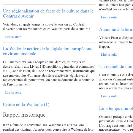
vendus (Racines, Bruxel
moitié imitent leur père
n'arrêtent pas de voler s
Une régionalisation de facto de la culture dans le
Contrat d'Avenir
Lire la suite
Voici donc en quels termes la nouvelle version du Contrat
Anarchie à la ferm
d'Avenir pour les Wallonnes et les Wallons parle de la culture :
Lire la suite
Vincent Patar et Stépha
ménagerie animale et h
frapper.
La Wallonie actrice de la législation européenne
environnementale
Lire la suite
Le Parlement wallon a adopté en mai dernier, les projets de
Un recueil de nou
décrets relatifs aux Livres I (Dispositions générales et communes)
et II (Code de l'Eau) du Code de l'environnement, instruments qui
Il est intitulé « Ceux d'e
rassemblent plus d'un quart de siècle d'activités législatives et
amers où s'alignent sur
réglementaires du pouvoir wallon dans le domaine de la politique
rencontrées au hasard e
de l'environnement.
nécessairement et pas s
Lire la suite
Lire la suite
Croire en la Wallonie (1)
Le « temps immob
Rappel historique
On aurait presque envie 
présent
de Renaud Denu
Il en a fallu de la conviction aux Wallonnes et aux Wallons
L'ouvrage est sous-titré
pendant des dizaines d'années pour construire la Wallonie de leur
internationale
1975-1