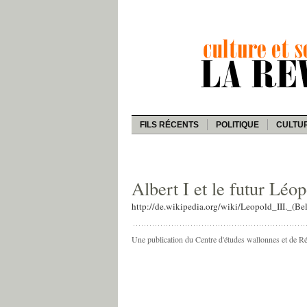
FILS RÉCENTS
POLITIQUE
CULTU
Albert I et le futur Léopo
http://de.wikipedia.org/wiki/Leopold_III._(Be
Une publication du Centre d'études wallonnes et de R