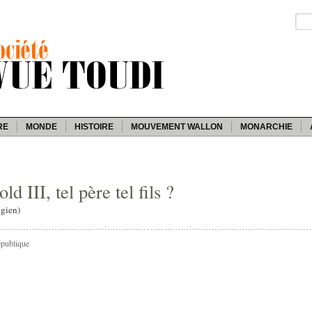
RE
MONDE
HISTOIRE
MOUVEMENT WALLON
MONARCHIE
ld III, tel père tel fils ?
lgien)
épublique