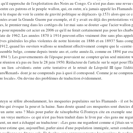
qu'il rapproche de l'exploitation des Noirs au Congo. Ce n'est pas dans une revue 
entre ces patrons et le peuple wallon, qui, en outre, n'a jamais appelé les Flamand
e le risque de voir le centre de gravité politique se déplacer» (p.153) alors que ce c
 années avant la Grande Guerre par exemple, et il y avait eu déjà des protestations vi
ines, le premier rang dans les cortèges du 1er mai sans se douter «que l'acier wallo
s pour reprendre cet acier en 2006 ce qu'il ne ferait certainement pas pour les char
l date de 1962. Les années 1870 à 1914 peuvent-elles vraiment être sans plus appel
grèves générales les plus violentes de notre histoire en 1886 et en 1893? Sans compt
1912, quand les ouvriers wallons se rendirent effectivement compte que le «centre d
ensemble belge, comme depuis trente ans et, cette année-là, comme en 1894 par ex
1894 !). Les gouvernements de l'époque pouvaient ne compter qu'un seul ministre 
éunion n'a pas eu lieu le 28 juin 1950. Rédacteur de l'article sur le sujet pour l
n lien «évident» entre cette tentative et le retrait de Léopold III (que l'édi
reurs/Renard» dont je ne comprends pas à quoi il correspond. Comme je ne compre
faire locale». On devine des problèmes de traduction évidemment.
eyn se réfère abondamment, les moqueries populaires sur les Flamands - il est bo
bie qui évoque la peur et la haine. Sans doute quand ces moqueries sont durcies 
il un autre sens ? Mais pour parler de xénophobie G.Fonteyn cite en exemple u
 vreye mertico» ce qui n'est pas bien traduit dans le livre par «les gens me rega
nt, un mot a échappé au traducteur : «Les gens me regardent comme si j'étais un vr
ur estime que, aujourd'hui, parler ainsi d'une population immigrée, serait condamné 