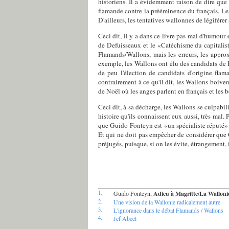
historiens. Il a évidemment raison de dire que
flamande contre la prééminence du français. L
D'ailleurs, les tentatives wallonnes de légifére
Ceci dit, il y a dans ce livre pas mal d'humou
de Defuisseaux et le «Catéchisme du capitalist
Flamands/Wallons, mais les erreurs, les approx
exemple, les Wallons ont élu des candidats de F
de peu l'élection de candidats d'origine fla
contrairement à ce qu'il dit, les Wallons boive
de Noël où les anges parlent en français et les b
Ceci dit, à sa décharge, les Wallons se culpabi
histoire qu'ils connaissent eux aussi, très mal. P
que Guido Fonteyn est «un spécialiste réputé» d
Et qui ne doit pas empêcher de considérer que 
préjugés, puisque, si on les évite, étrangement, il
1.
Guido Fonteyn,
Adieu à Magritte/La Wallonie
2.
Une vision de la Wallonie radicalement autre
3.
L'ignorance dans le débat Flamands / Wallons
4.
Jef Abeel