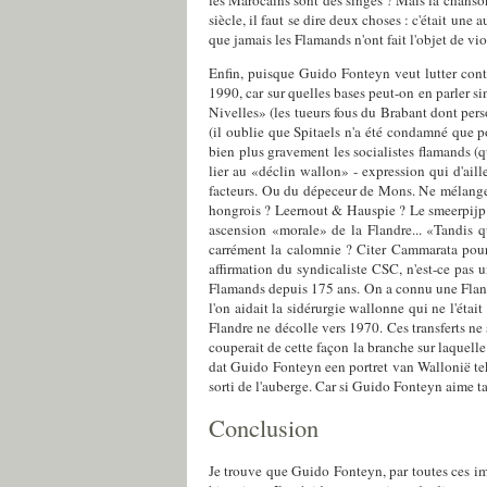
les Marocains sont des singes ? Mais la chanso
siècle, il faut se dire deux choses : c'était un
que jamais les Flamands n'ont fait l'objet de vio
Enfin, puisque Guido Fonteyn veut lutter contr
1990, car sur quelles bases peut-on en parler 
Nivelles» (les tueurs fous du Brabant dont person
(il oublie que Spitaels n'a été condamné que po
bien plus gravement les socialistes flamands (qu
lier au «déclin wallon» - expression qui d'ail
facteurs. Ou du dépeceur de Mons. Ne mélange-
hongrois ? Leernout & Hauspie ? Le smeerpijp 
ascension «morale» de la Flandre... «Tandis qu
carrément la calomnie ? Citer Cammarata pour 
affirmation du syndicaliste CSC, n'est-ce pas
Flamands depuis 175 ans. On a connu une Flandre 
l'on aidait la sidérurgie wallonne qui ne l'était
Flandre ne décolle vers 1970. Ces transferts ne s
couperait de cette façon la branche sur laquell
dat Guido Fonteyn een portret van Wallonië tek
sorti de l'auberge. Car si Guido Fonteyn aime tant
Conclusion
Je trouve que Guido Fonteyn, par toutes ces im