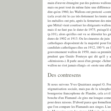
main d'œuvre étrangère par des patrons wallons 
mais on peut tout de même faire une différence 
dire qu'en 1960, les Wallons ont protesté «contr
(cela avait été le cas très fortement les trente
les métallos ont pris, après la fermeture des m
que Mittal vient courtiser les dirigeants wallon
mais il ne faut pas le dater de 1975, puisqu'i
(p.101), alors qu'elles ont vu se dérouler les 
dures de 1902 et 1913. Ou les émeutes de juin 
catholiques disposèrent de la majorité pour l'
candidats catholiques élus en 1912, 100 % en 
gouvernement wallon de 1950, mais sa première r
prudent que Guido Fonteyn qui dit qu'il y a u
«démission»). Il parle aussi d'un groupe «Sch
wallon ne s'est jamais élargi» et «reste une af
Des contresens
Si nous suivons Yves Quairiaux auquel G. Font
stigmatisation sociale, mais pas de la xénopho
bourgeoise francophone de Flandre, cela a-t-
bouche d'un Flamand «le gins me louque come un
pour deux raisons. D'abord parce que formelleme
que l'on compare les Flamands aux singes. L'aute