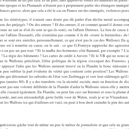
n wallonne ne dit pas cela. Et de plus, sans approuver toutes les manières de parle
e autre époque et les Flamands n'étaient pas à proprement parler des étrangers immigr
lences graves, alors que cela a été le cas en France sur des immigrés, violences pouvan
e les stéréotypes, il n'aurait sans doute pas dû parler d'un déclin moral accomp
sinon des préjugés ? Ou des erreurs ? Et des erreurs, il en commet quand il donne 
ne ne sait ni d'où ils sont ni qui ils sont), ou l'affaire Dutroux. Le lien de cause à e
ur l'affaire Dassault), elle n'entraîne pas comme il le dit «toute la hiérarchie» d
i se sont eux enrichis, personnellement, ce qui n'est pas le cas des Wallons). En qu
leurs est à remettre en cause, on le sait - ce que G.Fonteyn rapproche des agressi
t-on pas un peu tout ? Et la maffia des hormones côté flamand, par exemple ? L'
? La régie des bâtiments ? Les cartes de crédit à Anvers ? Et le VB qui ne nous 
e la Wallonie périclitait, l'élite politique de la région s'occupait des Fourons» p
appuyer l'idée que les Wallons auraient trouvé en la Flandre le bouc émissaire id
 un peu oublier la part évidente de vérité que contient cette position? Les Wallo
qui détournait les subsides de l'état vers Zeebrugge et vers leur sidérurgie qu'il f
 pas (années 80). Il y a des transferts via la sécurité sociale, mais en fonction de 
ont pas une volonté délibérée de la Flandre d'aider la Wallonie sinon elle y mettrait f
e elle s'assied également. En Flandre, on peut lire ceci sur Internet et sous la pl
ende, met een uitzonderlijk grote liefde voor de Walen, zoals je er in Vlaandere
 les Wallons (ce qui d'ailleurs est vrai), on peut à bon droit craindre le pire des autr
précisions gâche tout de même un peu le métier de journaliste et que cela ne grandi