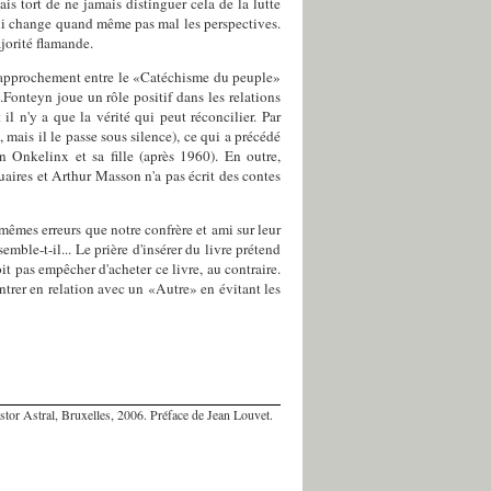
s tort de ne jamais distinguer cela de la lutte
ui change quand même pas mal les perspectives.
ajorité flamande.
e rapprochement entre le «Catéchisme du peuple»
Fonteyn joue un rôle positif dans les relations
l n'y a que la vérité qui peut réconcilier. Par
mais il le passe sous silence), ce qui a précédé
 Onkelinx et sa fille (après 1960). En outre,
uaires et Arthur Masson n'a pas écrit des contes
mêmes erreurs que notre confrère et ami sur leur
semble-t-il... Le prière d'insérer du livre prétend
t pas empêcher d'acheter ce livre, au contraire.
trer en relation avec un «Autre» en évitant les
stor Astral, Bruxelles, 2006. Préface de Jean Louvet.