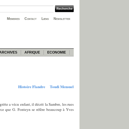
Membres
Contact
Liens
Newsletter
ARCHIVES
AFRIQUE
ECONOMIE
Histoire Flandre
Toudi Mensuel
ritte a vécu enfant, il décrit la Sambre, les rues
 parce que G. Fonteyn se réfère beaucoup à Yves