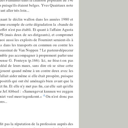
r des Flamands dans la chanson populaire au 19e
és puisqu'ils étaient belges. Yves Quairiaux note
t aller très loin...
agnant le déclin wallon dans les années 1980 et
comme exemple de cette dégradation la «bande de
ffet n'est pas établi. Et quant à l'affaire Agusta
u PS (mais deux de ses dirigeants), et compromet
oi aussi les exploits de Fourniret seraient-ils à
ons dans les transports en commun ou contre les
assassinat de Van Noppen ? Le pasteur-dépeceur
semble pas accompagner à proprement parler une
ense G. Fonteyn (p.166). Ici, ne frise-t-on pas
éal de leurs maux, sans dire où se situe cette
ns jouent quand même à un contre deux avec les
allait aider même si elle était prospère, puisque
dispositifs qui ont été aménagés bien avant que la
in. Et elle n'y met pas fin, car elle sait qu'elle
ume de Jef Abbeel : «Samengevat kunnen we zeggen
4
n niet veel meer tegenkomt.»
On n'est donc pas
es...
t pas la réputation de la profession auprès des