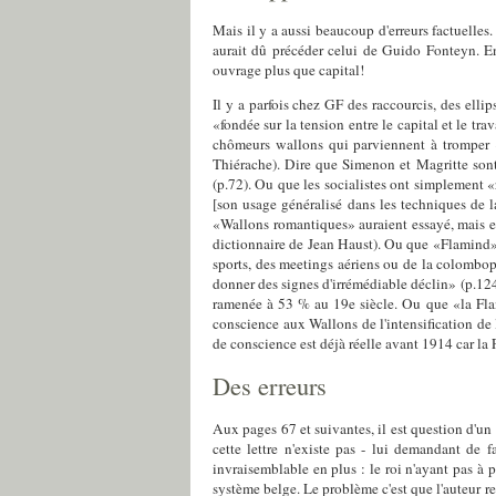
Mais il y a aussi beaucoup d'erreurs factuell
aurait dû précéder celui de Guido Fonteyn. En
ouvrage plus que capital!
Il y a parfois chez GF des raccourcis, des ell
«fondée sur la tension entre le capital et le tr
chômeurs wallons qui parviennent à tromper «
Thiérache). Dire que Simenon et Magritte sont
(p.72). Ou que les socialistes ont simplement «
[son usage généralisé dans les techniques de l
«Wallons romantiques» auraient essayé, mais en 
dictionnaire de Jean Haust). Ou que «Flamind» s
sports, des meetings aériens ou de la colomboph
donner des signes d'irrémédiable déclin» (p.124
ramenée à 53 % au 19e siècle. Ou que «la Flan
conscience aux Wallons de l'intensification de 
de conscience est déjà réelle avant 1914 car la
Des erreurs
Aux pages 67 et suivantes, il est question d'un
cette lettre n'existe pas - lui demandant de
invraisemblable en plus : le roi n'ayant pas à
système belge. Le problème c'est que l'auteur rev