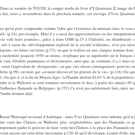
es. Dans ce numéro de TOUDI, le compte rendu du livre d'Y.Quairiaux [L'image du
 fait, nous y reviendrons dans le prochain numéro, cet ouvrage d'Yves Quairiau
ipses qu'on peut comprendre comme l'idée que l'existence de minerais dans le sous-s
avail» (p.24), par exemple. Mais il y a aussi des approximations ou des interprétati
le vide leurs journées», grâce à leurs GSM (p.15 à Châtelet), ou déambulant «
 nés à cause du «développement explosif de la société wallonne», n'est pas néce
rejoint» les luttes ouvrières (p.73), ou que le wallon est une «langue romane dont l
a modernité jusqu'en 1950 au moins, s'explique par sa supériorité sur le français 
vain, d'établir grammaires et dictionnaires, alors que, au contraire, il y a dans c
erait l'équivalent de «bougnoule», ou que «les choses s'arrangeaient» pour les ouv
ilie (p.99), ouvriers qui «avaient découvert les plaisirs de la vie» (p.116). Ou qu
). Ou que si «à la fin du Moyen-Âge» la Flandre abritait 62,63 % de la population d
dre et la Wallonie se sont tournées ouvertement le dos» à partir des années 60 (p
l'influence flamande en Belgique» (p.152). Ce n'est pas entièrement faux, mais on se
 Flandre domine déjà.
 Raoul Warocqué revenant d'Amérique - mais Yves Quairiaux nous informe qu'il n'y a
 faire venir des Chinois en Wallonie plus «exploitables» que des Flamands ce
 proprement parler le pouvoir de faire venir des Chinois à la place des Flamands 
ient encore sur cette lettre inexistante p.120. Et qu'il développe, à partir d'elle, to