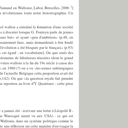
2
 Flamand en Wallonie, Labor, Bruxelles, 2006
]
x révolutionne toute notre historiographie. Un
ol wallon a entraîné la formation d'une société
ons à discuter lorsque G. Fonteyn parle de jeunes
sans but» et ayant «peu d'ambition» (p.48, en
ssairement faux, mais demanderait à être fondé
'évolution a été bloquée par le français» (p.93)
à cet égard - en vocabulaire]. Ou que seuls des
e domaine de fabuleuses réussites (dont le grand
riers wallons à la fin du 19e siècle à cause des
e, en 1960 (?) on a vu «les usines sidérurgiques
e l'actuelle Belgique cette proportion avait été
.142). Ou que «la question royale fait prendre
 reportera au livre d'Y. Quairiaux : cette prise
 jamais été - écrivant une lettre à Léopold II -
 que Warocqué aurait vu aux USA) - ce qui est
en Wallonie, dans un système politique comme le
ute une réflexion sur cette manière d'envisager la