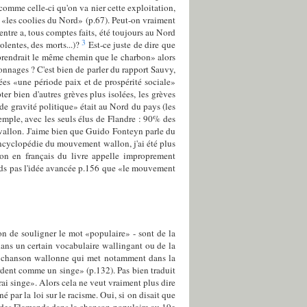
comme celle-ci qu'on va nier cette exploitation,
s «les coolies du Nord» (p.67). Peut-on vraiment
entre a, tous comptes faits, été toujours au Nord
3
olentes, des morts...)?
Est-ce juste de dire que
n prendrait le même chemin que le charbon» alors
bonnages ? C'est bien de parler du rapport Sauvy,
ées «une période paix et de prospérité sociale»
er bien d'autres grèves plus isolées, les grèves
e gravité politique» était au Nord du pays (les
emple, avec les seuls élus de Flandre : 90% des
wallon. J'aime bien que Guido Fonteyn parle du
'Encyclopédie du mouvement wallon, j'ai été plus
tion en français du livre appelle improprement
nds pas l'idée avancée p.156 que «le mouvement
n de souligner le mot «populaire» - sont de la
dans un certain vocabulaire wallingant ou de la
ne chanson wallonne qui met notamment dans la
rdent comme un singe» (p.132). Pas bien traduit
ai singe». Alors cela ne veut vraiment plus dire
par la loi sur le racisme. Oui, si on disait que