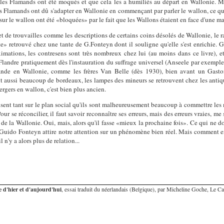
 les Flamands ont été moqués et que cela les a humiliés au départ en Wallonie. Mai
es Flamands ont dû s'adapter en Wallonie en commençant par parler le wallon, ce q
r sur le wallon ont été «bloquées» par le fait que les Wallons étaient en face d'une m
r et de trouvailles comme les descriptions de certains coins désolés de Wallonie, l
e» retrouvé chez une tante de G.Fonteyn dont il souligne qu'elle s'est enrichie. G.
imations, les contresens sont très nombreux chez lui (au moins dans ce livre), et i
landre pratiquement dès l'instauration du suffrage universel (Anseele par exemple, 
mande en Wallonie, comme les frères Van Belle (dès 1930), bien avant un Gaston
nt aussi beaucoup de bordeaux, les lampes des mineurs se retrouvent chez les antiq
ergers en wallon, c'est bien plus ancien.
lisent tant sur le plan social qu'ils sont malheureusement beaucoup à commettre les 
our se réconcilier, il faut savoir reconnaître ses erreurs, mais des erreurs vraies, me 
e la Wallonie. Oui, mais, alors qu'il fasse «mieux la prochaine fois». Ce qui ne doi
Guido Fonteyn attire notre attention sur un phénomène bien réel. Mais comment en
 n'y a alors plus de relation...
 d'hier et d'aujourd'hui
, essai traduit du néerlandais (Belgique), par Micheline Goche, Le Ca