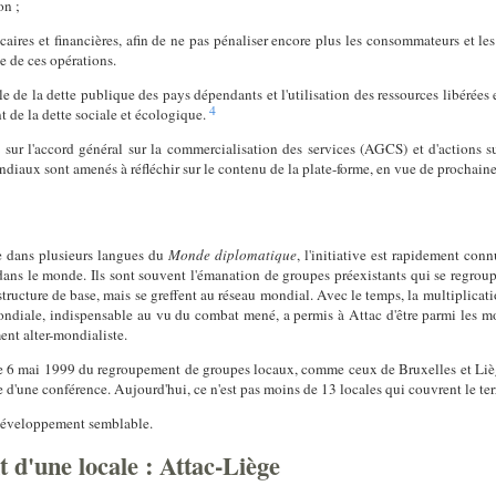
on ;
caires et financières, afin de ne pas pénaliser encore plus les consommateurs et les 
e de ces opérations.
le de la dette publique des pays dépendants et l'utilisation des ressources libérée
4
 de la dette sociale et écologique.
ur l'accord général sur la commercialisation des services (AGCS) et d'actions sur
iaux sont amenés à réfléchir sur le contenu de la plate-forme, en vue de prochaines
le dans plusieurs langues du
Monde diplomatique
, l'initiative est rapidement connu
dans le monde. Ils sont souvent l'émanation de groupes préexistants qui se regroupe
tructure de base, mais se greffent au réseau mondial. Avec le temps, la multiplicati
ndiale, indispensable au vu du combat mené, a permis à Attac d'être parmi les m
ent alter-mondialiste.
le 6 mai 1999 du regroupement de groupes locaux, comme ceux de Bruxelles et Liège
sue d'une conférence. Aujourd'hui, ce n'est pas moins de 13 locales qui couvrent le 
développement semblable.
d'une locale : Attac-Liège