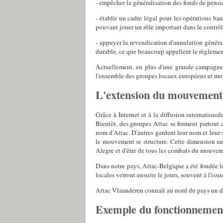
- empêcher la généralisation des fonds de pensi
- établir un cadre légal pour les opérations ban
pouvant jouer un rôle important dans le contrôl
- appuyer la revendication d'annulation généra
durable, ce que beaucoup appellent le règlement
Actuellement, en plus d'une grande campagne s
l'ensemble des groupes locaux européens et mond
L'extension du mouvement
Grâce à Internet et à la diffusion internationa
Bientôt, des groupes Attac se forment partout 
nom d'Attac. D'autres gardent leur nom et leur s
le mouvement se structure. Cette dimension mo
Alegre et d'être de tous les combats du mouvem
Dans notre pays, Attac-Belgique a été fondée 
locales verront ensuite le jours, souvent à l'is
Attac Vlaanderen connaît au nord du pays un 
Exemple du fonctionnement 