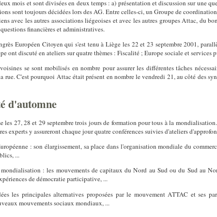
eux mois et sont divisées en deux temps : a) présentation et discussion sur une ques
ions sont toujours décidées lors des AG. Entre celles-ci, un Groupe de coordination,
ens avec les autres associations liégeoises et avec les autres groupes Attac, du b
questions financières et administratives.
rès Européen Citoyen qui s'est tenu à Liège les 22 et 23 septembre 2001, paral
ope ont discuté en ateliers sur quatre thèmes : Fiscalité ; Europe sociale et servic
voisines se sont mobilisés en nombre pour assurer les différentes tâches nécessai
a rue. C'est pourquoi Attac était présent en nombre le vendredi 21, au côté des synd
té d'automne
 les 27, 28 et 29 septembre trois jours de formation pour tous à la mondialisation
utres experts y assureront chaque jour quatre conférences suivies d'ateliers d'approfo
Européenne : son élargissement, sa place dans l'organisation mondiale du comme
lics, ...
la mondialisation : les mouvements de capitaux du Nord au Sud ou du Sud au Nord,
expériences de démocratie participative, ...
ées les principales alternatives proposées par le mouvement ATTAC et ses par
uveaux mouvements sociaux mondiaux, ...