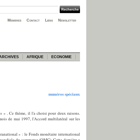
Membres
Contact
Liens
Newsletter
ARCHIVES
AFRIQUE
ECONOMIE
numéros spéciaux
 » . Ce thème, il l'a choisi pour deux raisons.
ois de mai 1997, l'Accord multilatéral sur les
ranational » : le Fonds monétaire international
 mondiale du commerce (OMC). Cette dernière a