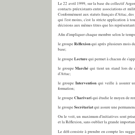
Le 22 avril 1999, sur la base du collectif Arge
contacts préexistants entre associations et mili
Conformément aux statuts français d'Attac, des
qui l'est moins, c'est la stricte application 
décisions aux mêmes titres que les représentants
Afin d'impliquer chaque membre selon le temps e
Réflexion
le groupe
qui après plusieurs mois de
base;
Lecture
le groupe
qui permet à chacun de s'appro
Marché
le groupe
qui tient un stand lors de 
d'Attac;
Intervention
le groupe
qui veille à assurer un
formation;
Charivari
le groupe
qui étudie le moyen de ren
Secrétariat
le groupe
qui assure une permanence 
On le voit, un maximum d'initiatives sont prise
et la Réflexion, sans oublier la grande importan
Le défi consiste à prendre en compte les sugges