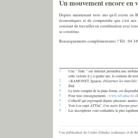
Un mouvement encore en vo
Depuis maintenant trois ans qu'il existe en 
économiques et de comprendre que c'est aux c
constant de travailler en coordination avec to
se constitue.
Renseignements complémentaires ? Tél : 04 34
1.
Une " fuite " sur Internet permettra une mobili
cette victoire il y a quatre ans, le contenu du te
2.
) RAMONET, Ignacio,
Désarmer les marchés
3.
Ibid.
4.
Le texte complet de la plate-forme, est disponibl
5.
Pour tous renseignements :
www.wb.attac.be
<
6.
Collectif qui regroupait depuis plusieurs années u
7.
Voir à ce sujet ATTAC,
Une autre Europe pour 
8.
Les inscriptions sont souhaitées le plus rapide
Une publication du Centre d'études wallonnes et de R