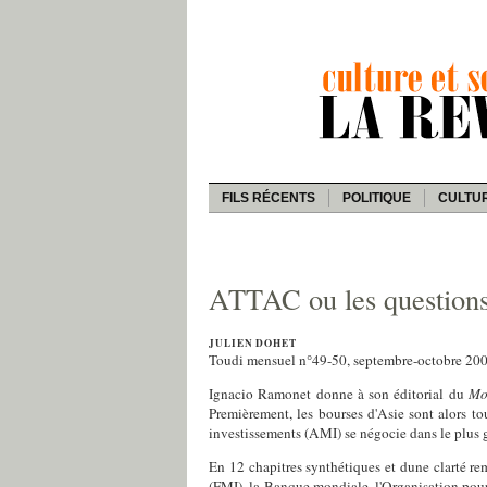
FILS RÉCENTS
POLITIQUE
CULTU
ATTAC ou les questions
JULIEN DOHET
Toudi mensuel n°49-50, septembre-octobre 20
Ignacio Ramonet donne à son éditorial du
Mo
Premièrement, les bourses d'Asie sont alors t
investissements (AMI) se négocie dans le plus 
En 12 chapitres synthétiques et dune clarté re
(FMI), la Banque mondiale, l'Organisation po