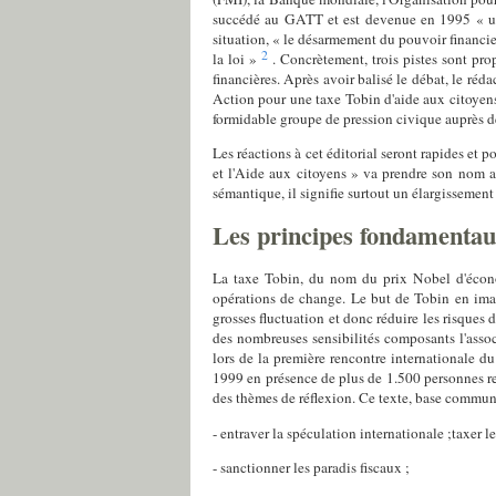
succédé au GATT et est devenue en 1995 « une 
situation, « le désarmement du pouvoir financier
2
la loi »
. Concrètement, trois pistes sont prop
financières. Après avoir balisé le débat, le réd
Action pour une taxe Tobin d'aide aux citoyens (
formidable groupe de pression civique auprès de
Les réactions à cet éditorial seront rapides et p
et l'Aide aux citoyens » va prendre son nom a
sémantique, il signifie surtout un élargissemen
Les principes fondamenta
La taxe Tobin, du nom du prix Nobel d'écono
opérations de change. Le but de Tobin en imagi
grosses fluctuation et donc réduire les risques 
des nombreuses sensibilités composants l'associa
lors de la première rencontre internationale 
1999 en présence de plus de 1.500 personnes rep
des thèmes de réflexion. Ce texte, base commune 
- entraver la spéculation internationale ;taxer l
- sanctionner les paradis fiscaux ;