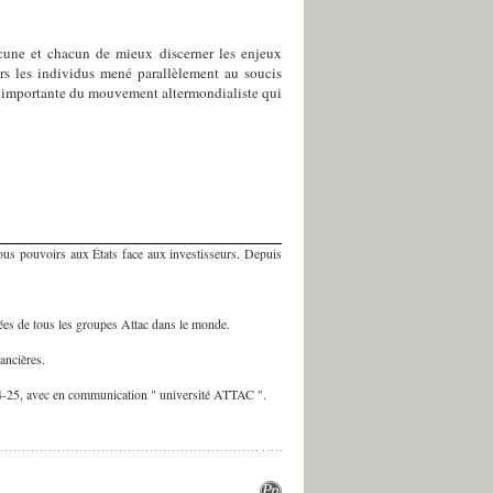
acune et chacun de mieux discerner les enjeux
rs les individus mené parallèlement au soucis
te importante du mouvement altermondialiste qui
 tous pouvoirs aux États face aux investisseurs. Depuis
ées de tous les groupes Attac dans le monde.
nancières.
624-25, avec en communication " université ATTAC ".