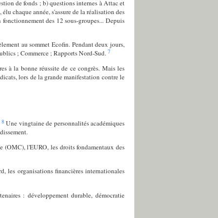
tion de fonds ; b) questions internes à Attac et
 élu chaque année, s'assure de la réalisation des
on fonctionnement des 12 sous-groupes... Depuis
lèlement au sommet Ecofin. Pendant deux jours,
7
es publics ; Commerce ; Rapports Nord-Sud.
res à la bonne réussite de ce congrès. Mais les
icats, lors de la grande manifestation contre le
8
.
Une vingtaine de personnalités académiques
ndissement.
rce (OMC), l'EURO, les droits fondamentaux des
 les organisations financières internationales
tenaires : développement durable, démocratie