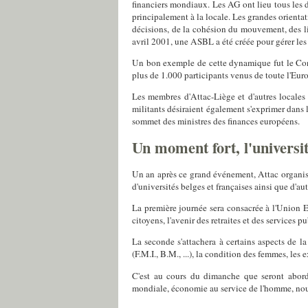
financiers mondiaux. Les AG ont lieu tous les d
principalement à la locale. Les grandes orientat
décisions, de la cohésion du mouvement, des li
avril 2001, une ASBL a été créée pour gérer les 
Un bon exemple de cette dynamique fut le Cong
plus de 1.000 participants venus de toute l'Eur
Les membres d'Attac-Liège et d'autres locales 
militants désiraient également s'exprimer dans l
sommet des ministres des finances européens.
Un moment fort, l'universi
Un an après ce grand événement, Attac organise
d'universités belges et françaises ainsi que d'a
La première journée sera consacrée à l'Union 
citoyens, l'avenir des retraites et des services pub
La seconde s'attachera à certains aspects de 
(F.M.I., B.M., ...), la condition des femmes, les 
C'est au cours du dimanche que seront abord
mondiale, économie au service de l'homme, no