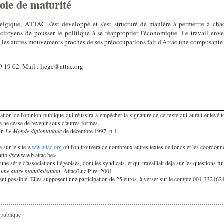
ie de maturité
Belgique, ATTAC s'est développé et s'est structuré de manière à permettre à ch
itoyens de pousser le politique à se réapproprier l'économique. Le travail enve
us les autres mouvements proches de ses préoccupations fait d'Attac une composan
9 19 02. Mail :
liege@attac.org
sation de l'opinion publique qui réussira à empêcher la signature de ce texte qui aurait enlevé
xte ne cesse de revenir sous d'autres formes.
in
Le Monde diplomatique
de décembre 1997, p.1.
e sur le site
www.attac.org
où l'on trouvera de nombreux autres textes de fonds et les coordonn
http://www.wb.attac.be
>
ne série d'associations liégeoises, dont les syndicats, et qui travaillait déjà sur les questions fi
une autre mondialisation
. Attac/Luc Pire, 2001.
ment possible. Elles supposent une participation de 25 euros, à verser sur le compte 001-3324
épublique