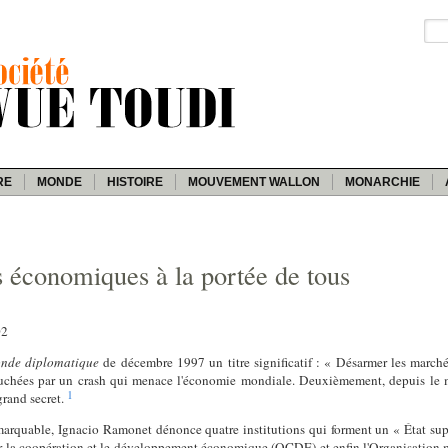
RE
MONDE
HISTOIRE
MOUVEMENT WALLON
MONARCHIE
 économiques à la portée de tous
02
nde diplomatique
de décembre 1997 un titre significatif : « Désarmer les marchés
ouchées par un crash qui menace l'économie mondiale. Deuxièmement, depuis le m
1
grand secret.
marquable, Ignacio Ramonet dénonce quatre institutions qui forment un « État sup
ur la coopération et le développement économique (OCDE) et enfin l'Organisation