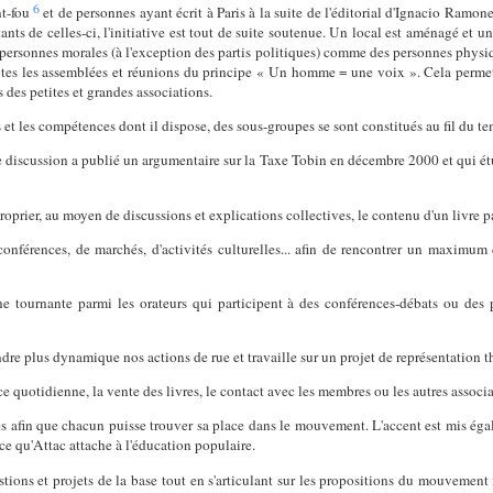
6
nt-fou
et de personnes ayant écrit à Paris à la suite de l'éditorial d'Ignacio Ramon
tants de celles-ci, l'initiative est tout de suite soutenue. Un local est aménagé et u
 personnes morales (à l'exception des partis politiques) comme des personnes physi
à toutes les assemblées et réunions du principe « Un homme = une voix ». Cela perm
 des petites et grandes associations.
t les compétences dont il dispose, des sous-groupes se sont constitués au fil du te
 discussion a publié un argumentaire sur la Taxe Tobin en décembre 2000 et qui étu
prier, au moyen de discussions et explications collectives, le contenu d'un livre pas
conférences, de marchés, d'activités culturelles... afin de rencontrer un maximum
e tournante parmi les orateurs qui participent à des conférences-débats ou des p
dre plus dynamique nos actions de rue et travaille sur un projet de représentation t
quotidienne, la vente des livres, le contact avec les membres ou les autres associat
s afin que chacun puisse trouver sa place dans le mouvement. L'accent est mis égal
ce qu'Attac attache à l'éducation populaire.
tions et projets de la base tout en s'articulant sur les propositions du mouvement