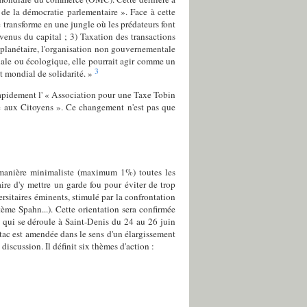
de la démocratie parlementaire ». Face à cette
 transforme en une jungle où les prédateurs font
evenus du capital ; 3) Taxation des transactions
e planétaire, l'organisation non gouvernementale
ciale ou écologique, elle pourrait agir comme un
3
t mondial de solidarité. »
ès rapidement l' « Association pour une Taxe Tobin
de aux Citoyens ». Ce changement n'est pas que
 manière minimaliste (maximum 1%) toutes les
ire d'y mettre un garde fou pour éviter de trop
rsitaires éminents, stimulé par la confrontation
stème Spahn...). Cette orientation sera confirmée
 qui se déroule à Saint-Denis du 24 au 26 juin
ttac est amendée dans le sens d'un élargissement
iscussion. Il définit six thèmes d'action :