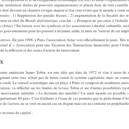
institution dotées de pouvoirs supranationaux et placée hors de tout contrôle 
 doit devenir un chantier civique majeur si l'on veut éviter que le monde à venir se
osées : 1) Suppression des paradis fiscaux ; 2) augmentation de la fiscalité des r
acteur en chef du
Monde diplomatique
conclut : « Pourquoi ne pas créer, à l'échell
Attac) ? En liaison avec les syndicats et les associations à finalité culturelle, so
s gouvernements pour les pousser à réclamer, enfin, la mise en ?oeuvre de cet impô
ositives. En juin 1998, à Paris, l'association Attac voit officiellement le jours. Tr
ctuel d' « Association pour une Taxation des Transactions financières pour l'Ai
t de la réflexion et des zones d'action du mouvement.
ux
mie américain James Tobin, est une idée qui date de 1972 et vise à taxer de
nant cette taxe n'était pas de lutter contre le système capitaliste, mais au contra
de crash. Le conseil scientifique mis en place à Paris, et composé de nombreux unive
tion, va réfléchir sur les limites de la taxe Tobin et sur d'autres possibilités (sy
du mouvement, intitulée « La dictature des marchés? Un autre monde est possible »
résentant 80 pays. C'est d'ailleurs à l'issue de ces journées que la plate-forme d'A
de l'action, ne se veut en aucun cas un dogme mais est au contraire en perpétuelle d
es revenus du capital ;