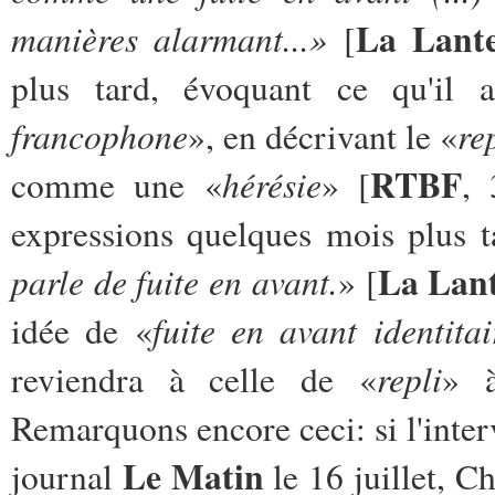
La Lant
manières alarmant...»
[
plus tard, évoquant ce qu'il 
francophone
re
», en décrivant le «
RTBF
hérésie
comme une «
» [
, 
expressions quelques mois plus t
La Lan
parle de fuite en avant.
» [
fuite en avant identitai
idée de «
repli
reviendra à celle de «
» à
Remarquons encore ceci: si l'inte
Le Matin
journal
le 16 juillet, C