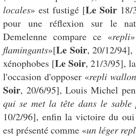
Le Soir
locales
» est fustigé [
18/3
pour une réflexion sur le nat
repli
Demelenne compare ce «
»
Le Soir
flamingants
»[
, 20/12/94],
Le Soir
xénophobes [
, 21/3/95], l
repli wallo
l'occasion d'opposer «
Soir
, 20/6/95], Louis Michel pe
qui se met la tête dans le sable 
10/2/96], enfin la victoire du ou
un léger repl
est présenté comme «