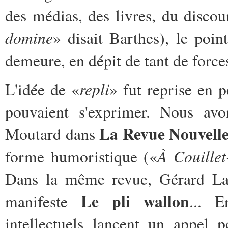
des médias, des livres, du discour
domine
» disait Barthes), le poin
demeure, en dépit de tant de forces
repli
L'idée de «
» fut reprise en 
pouvaient s'exprimer. Nous avon
La Revue Nouvell
Moutard dans
À Couille
forme humoristique («
Dans la même revue, Gérard Lamb
Le pli wallon
manifeste
... 
intellectuels lancent un appel 