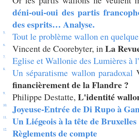
déni-oui-oui des partis francop
des esprits… Analyse.
5.
Tout le problème wallon en quelque
La Revue
6.
Vincent de Coorebyter, in
7.
Eglise et Wallonie des Lumières à l
8.
Un séparatisme wallon paradoxal
V
financièrement de la Flandre ?
L'identité wall
9.
Philippe Destatte,
Joyeuse-Entrée de Di Rupo à Ga
10.
Un Liégeois à la tête de Bruxelles
11.
Règlements de compte
12.