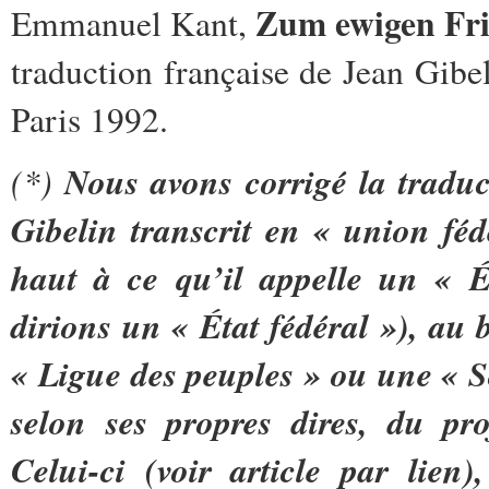
Zum ewigen Fr
Emmanuel Kant,
traduction française de Jean Gibe
Paris 1992.
(*)
Nous avons corrigé la tradu
Gibelin transcrit en «
union féd
haut à ce qu’il appelle un «
É
dirions un «
État fédéral
»), au 
«
Ligue des peuples
» ou une «
S
selon ses propres dires, du pr
Celui-ci (voir article par lien)