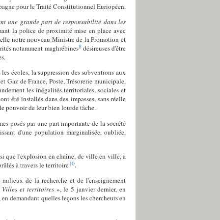
mpagne pour le Traité Constitutionnel Euriopéen.
ent une grande part de responsabilité dans les
mant la police de proximité mise en place avec
ppelle notre nouveau Ministre de la Promotion et
8
norités notamment maghrébines
désireuses d'être
es.
s les écoles, la suppression des subventions aux
 et Gaz de France, Poste, Trésorerie municipale,
dement les inégalités territoriales, sociales et
 ont été installés dans des impasses, sans réelle
 le pouvoir de leur bien lourde tâche.
mes posés par une part importante de la société
oissant d'une population marginalisée, oubliée,
si que l'explosion en chaîne, de ville en ville, a
10
lés à travers le territoire
.
es milieux de la recherche et de l'enseignement
«
Villes et territoires
», le 5 janvier dernier, en
x, en demandant quelles leçons les chercheurs en