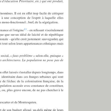
 d'éducation Prioritaire, etc.) qui ont produit,
nomènes. Il est en effet trop facile de critiquer
t à une conception de l'esprit à laquelle elles
 mono-fonctionnel ; bref, de la ségrégation.
11
nance et l'origine
- en refusant viscéralement
ue que sur un idéal de laïcité et de république
ationale - qu'elle croit justement sauvegarder, qui
ant tout selon leurs appartenances ethniques mais
 social, «
faux problème »
selon elle, puisque
«
s architectures. La population ne pose pas de
 effet laissés s'installer depuis longtemps, dans
t identitaire dans ces franges urbaines qui sont
de l'échec de la colonisation française, de la
population accusée avec constance de constituer,
, ou, plus grave encore, de ne pas chercher à le
Descartes et de Montesquieu.
 et de son budget alloué, au-delà même de leurs