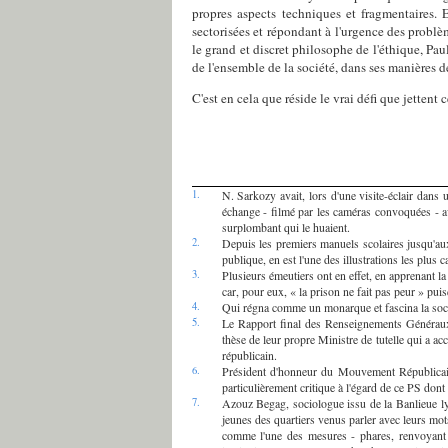
propres aspects techniques et fragmentaires. E
sectorisées et répondant à l'urgence des problè
le grand et discret philosophe de l'éthique, Pau
de l'ensemble de la société, dans ses manières de
C'est en cela que réside le vrai défi que jettent 
1.
N. Sarkozy avait, lors d'une visite-éclair dans u
échange - filmé par les caméras convoquées - av
surplombant qui le huaient.
2.
Depuis les premiers manuels scolaires jusqu'aux
publique, en est l'une des illustrations les plus c
3.
Plusieurs émeutiers ont en effet, en apprenant l
car, pour eux, « la prison ne fait pas peur » pui
4.
Qui régna comme un monarque et fascina la socié
5.
Le Rapport final des Renseignements Généraux a
thèse de leur propre Ministre de tutelle qui a acc
républicain.
6.
Président d'honneur du Mouvement Républicain
particulièrement critique à l'égard de ce PS dont 
7.
Azouz Begag, sociologue issu de la Banlieue lyo
jeunes des quartiers venus parler avec leurs mot
comme l'une des mesures - phares, renvoyant 