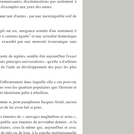
humanisantes, discriminations pas seulement à
s d'exemples aux yeux des autres.
me tant d'autres - par une inextinguible soif de
epli sur soi, arrogance nourrie d'un sentiment ô
2
 à certains égards
et une actualité domestique
sme exacerbé par une morosité économique sans
rte de repères, semble être aujourd'hui l'exact
ts principes universalistes - qu'elle a d'ailleurs
t de l'aide au développement des pays les plus
d'affrontement dans laquelle elle a cru pouvoir,
 tous les quartiers populaires que l'histoire et
té identitaire prête à rébellion.
comme si, pour paraphraser Jacques Attali, ancien
s de lui avoir fait si peur...
es émeutes de « sauvages maghrébins et noirs »,
re public aux émeutes de novembre dernier - et la
sitaires, ceux-là même qui, aujourd'hui et avec
 de près ou de loin, à la gauche institutionnelle