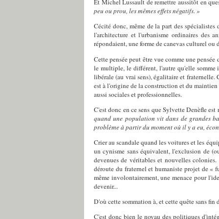
Et Michel Lussault de remettre aussitôt en qu
peu ou prou, les mêmes effets négatifs. »
Cécité donc, même de la part des spécialistes de
l'architecture et l'urbanisme ordinaires des a
répondaient, une forme de canevas culturel ou d
Cette pensée peut être vue comme une pensée dis
le multiple, le différent, l'autre qu'elle som
libérale (au vrai sens), égalitaire et fraternelle
est à l'origine de la construction et du maintie
aussi sociales et professionnelles.
C'est donc en ce sens que Sylvette Denèfle est re
quand une population vit dans de grandes bar
problème à partir du moment où il y a eu, éco
Crier au scandale quand les voitures et les équi
un cynisme sans équivalent, l'exclusion de (ou 
devenues de véritables et nouvelles colonies.
déroute du fraternel et humaniste projet de « f
même involontairement, une menace pour l'identi
devenir...
D'où cette sommation à, et cette quête sans fin d
C'est donc bien le noyau des politiques d'inté