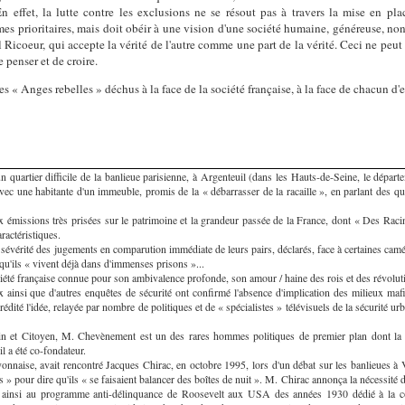
n effet, la lutte contre les exclusions ne se résout pas à travers la mise en plac
mes prioritaires, mais doit obéir à une vision d'une société humaine, généreuse, no
l Ricoeur, qui accepte la vérité de l'autre comme une part de la vérité. Ceci ne peut
 penser et de croire.
ces « Anges rebelles » déchus à la face de la société française, à la face de chacun d'
n quartier difficile de la banlieue parisienne, à Argenteuil (dans les Hauts-de-Seine, le départe
ec une habitante d'un immeuble, promis de la « débarrasser de la racaille », en parlant des qu
 émissions très prisées sur le patrimoine et la grandeur passée de la France, dont « Des Raci
aractéristiques.
a sévérité des jugements en comparution immédiate de leurs pairs, déclarés, face à certaines camé
squ'ils « vivent déjà dans d'immenses prisons »...
té française connue pour son ambivalence profonde, son amour / haine des rois et des révolutio
insi que d'autres enquêtes de sécurité ont confirmé l'absence d'implication des milieux maf
rédité l'idée, relayée par nombre de politiques et de « spécialistes » télévisuels de la sécurité ur
 et Citoyen, M. Chevènement est un des rares hommes politiques de premier plan dont la p
il a été co-fondateur.
nnaise, avait rencontré Jacques Chirac, en octobre 1995, lors d'un débat sur les banlieues à Va
s » pour dire qu'ils « se faisaient balancer des boîtes de nuit ». M. Chirac annonça la nécessit
ainsi au programme anti-délinquance de Roosevelt aux USA des années 1930 dédié à la con