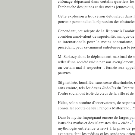
chômage dépassant dans certains quartiers le
l'embauche des jeunes et des moins jeunes qui, 
Cette explosion a trouvé son détonateur dans la
pouvoir personnel et la répression des obstacles
Cependant, cet adepte de la Rupture à l'ambitio
combien ambivalent de supériorité, manque de co
et internationale pour le moins contrariante
précédant, peur savamment entretenue par le je
M. Sarkozy, dont le déploiement maximal de son
reflet d'une société raidie par son aveuglement, 
un certain mal à respecter -, fermée aux appe
pauvres.
Stigmatisée, humiliée, sans cesse discriminée, 
sans crainte, tels
les Anges Rebelles
du Peintre 
l'ordre social ont isolé du cœur de la ville et de 
Hélas, selon nombre d'observateurs, de responsab
conseiller écouté de feu François Mitterrand, P
Dans le mythe imprégnant encore de larges pans
5
issus des mafias et des islamistes des «
cités
»
mythologie entretenue a servi à la prise de po
avantage, font les médias et les sondages, orien