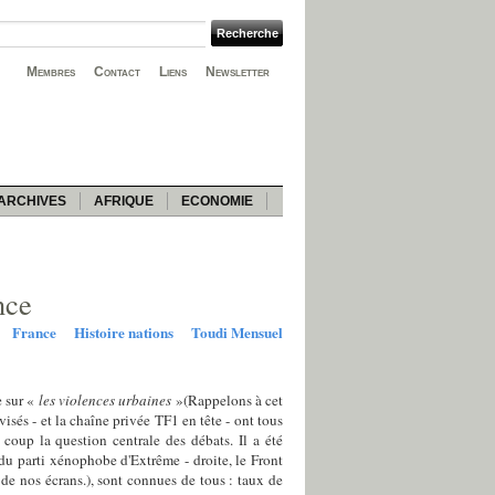
Membres
Contact
Liens
Newsletter
ARCHIVES
AFRIQUE
ECONOMIE
nce
France
Histoire nations
Toudi Mensuel
e sur «
les violences urbaines
»(Rappelons à cet
sés - et la chaîne privée TF1 en tête - ont tous
coup la question centrale des débats. Il a été
 du parti xénophobe d'Extrême - droite, le Front
de nos écrans.), sont connues de tous : taux de