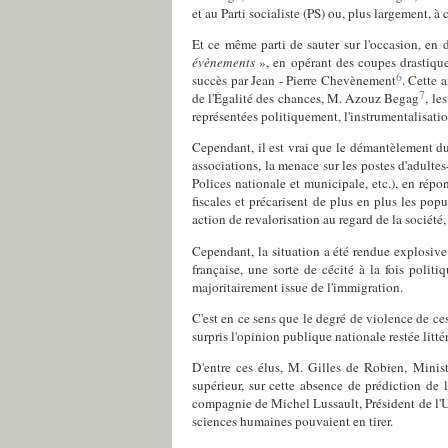
et au Parti socialiste (PS) ou, plus largement, 
Et ce même parti de sauter sur l'occasion, en 
évènements
», en opérant des coupes drastique
6
succès par Jean - Pierre Chevènement
. Cette 
7
de l'Égalité des chances, M. Azouz Begag
, le
représentées politiquement, l'instrumentalisatio
Cependant, il est vrai que le démantèlement du 
associations, la menace sur les postes d'adultes
Polices nationale et municipale, etc.), en répon
fiscales et précarisent de plus en plus les popu
action de revalorisation au regard de la société
Cependant, la situation a été rendue explosive
française, une sorte de cécité à la fois polit
majoritairement issue de l'immigration.
C'est en ce sens que le degré de violence de ce
surpris l'opinion publique nationale restée litté
D'entre ces élus, M. Gilles de Robien, Ministr
supérieur, sur cette absence de prédiction d
compagnie de Michel Lussault, Président de l'Un
sciences humaines pouvaient en tirer.