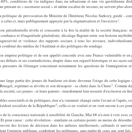
s 40%, conditions de vie indignes dans un urbanisme et une vie quotidienne dés
ne prenant ni « ascenseur social » ni même escalier de secours, ne servent plus alor
 politique de provocation du Ministre de l'Intérieur, Nicolas Sarkozy, guidé - com
1
 à celui-ci, mais publiquement appuyée par la stigmatisation et l'invective
.
n présidentielle révèle et concentre à la fois la réalité de la société française: r
nfiance et d'inquiétude généralisée, décalage flagrant entre son histoire mythifiée
, agressivité et violence des rapports sociaux à tous les niveaux, individuali
u combiné des médias de l'Audimat et des politiques du sondage.
 emprise politique et de son appétit concorde avec une France vulnérable et en pe
ses défauts et ses contradictions, drapée dans son orgueil historique et ses sacro-sain
ls pressants de l'étranger concernant notamment les questions de l'immigration e
une large partie des jeunes de banlieue est donc devenue l'otage de cette logique 
3
Bruegel, exprimer sa révolte et son désespoir - sa chute dans la Chute
. Comme dans
la société, ces jeunes - et leurs parents - transforment leur ressenti d'exclusion en fier
les associatifs et de politiques, rien n'a vraiment changé entre l'avant et l'après, 
4
résident socialiste de la République
, celle-ci en voulait et en veut encore à ces jeune
 de la conscience nationale à sensibilité de Gauche, Mai 68 n'a rien à voir avec c
. Et pour cause : cette révolution - similaire en certains points au moins de désord
uvoir des leviers de décision dans les milieux intellectuels, culturels et univer
tent l'opinion publique, confortent les politiques, sans parler de ceux qui sont liés,