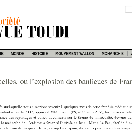
RE
MONDE
HISTOIRE
MOUVEMENT WALLON
MONARCHIE
lles, ou l’explosion des banlieues de Fra
sée sur laquelle nous aimerions revenir, à quelques mois de cette frénésie médiatiqu
sidentielles de 2002, opposant MM. Jospin (PS) et Chirac (RPR), les journaux télévi
ance des reportages et autres documents sur le thème de l'insécurité, devenu du 
la recherche de l'Audimat a favorisé l'arrivée de Jean - Marie Le Pen, chef de file
 l'élection de Jacques Chirac, ce sujet a disparu, du moins pour un certain temps, 