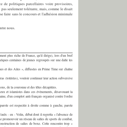
e de politiques parcellaires voire provisoires,
n pas seulement tolérante, mais, comme le disait
 se faire sans le concours et l'adhésion minimale
entre nous.
ment plus riche de France, qu'il dirige), lors d'un bref
elques centaines de jeunes regroupés sur une dalle les
nes et des Ailes », diffusées en Prime Time sur chaîne
ras (tolérées), vouloir continuer leur action subversive
ns, de la couronne et des têtes décapitées.
ieux et islamistes dans ces évènements, désavouant la
baine, d'un complot anti-français organisé contre l'ordre
arole est respectée à droite comme à gauche, parole
ulx - en - Velin, débat dont il regretta « l'absence de
é de promouvoir un réseau de salles de sports de combat,
struction de salles de boxe. Cette rencontre trop «