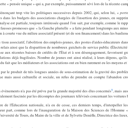
à cette « pensée unique » qui a, par exemple, puissamment sévi lors de la récente ca
dénonçant trop vite les politiques successives depuis 2002, qui, selon lui, «
port
s dans les budgets des associations chargées de l'insertion des jeunes, en suppri
analyse est partiale, toujours intéressée quand l'on sait, par exemple, comme le ra
s fausses promesses que « la Gauche plurielle » a faite pendant longtemps aux mi
n à courte vue du milieu associatif présent (et de son financement) dans les banlieu
tissu associatif, l'abolition des emplois-jeunes, des postes d'aides-éducateurs dan
-relais ainsi que la disparition de nombreux guichets de service public (Électricité
se aux récentes baisses de crédits de l'État et à son désengagement, favorisent gran
lations déjà fragilisées. Nombre de jeunes ont ainsi réalisé, à leurs dépens, qu'ils
, du fait que les médiateurs et les associations ont en bien rarement eu les moyens et
 par le produit de très longues années de sous-estimation de la gravité des problè
ique mais aussi culturelle et sociale, un refus de prendre en compte l'abandon cr
9
s évènements n'a pas été prévu par la grande majorité des élus concernés
, mais aus
ralement fascinée par les décomptes des journaux télévisés concernant les voitures brû
e de l'Éducation nationale, n'a eu de cesse, ces derniers temps, d'interpeller l
e leur part, comme lors de l'inauguration de la Maison des Sciences de l'Homme 
iversité de Tours, du Maire de la ville et de Sylvette Denèfle, Directrice des lieu