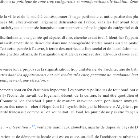
estion «
la politique de zone trop catégorielle et monofonctionnelle (habitat, Zones
 la ville et de la société censés donner l'image pertinente et anticipatrice des phé
nnées 60, effectivement largement déficientes en France, sans les lier avant tou
'archétype de la pensée française nourrie par cette même logique du catégoriel et du
criminante, une pensée qui sépare, divise, cherche avant tout à identifier l'apparte
me inlassablement de se dissoudre dans une homogénéité fondée moins sur une pratiq
. C'est cette pensée à l'œuvre, à terme destructrice du lien social et de la cohésion n
n des ghettos urbains, de l'assignation spatiale des corps et des individus classés av
venue fort à propos sur la stigmatisation, trop unilatérale, de l'architecture du bâti
res dont les appartements ont été vendus très cher, personne ne condamne leur
nomiquement, une sélection.
»
pements sont en feu était bien hypocrite. Les pouvoirs politiques de tout bord ont en
à) l'école, du travail, du logement décent, de la culture, le mal-être quotidien e
 Comme si l'on cherchait à punir, de manière inavouée, cette population immigrée 
usion des races » - cher à Napoléon III - symbolisée par la blessure « Algérie », 
té française ; comme si l'on souhaitait, au fond, les punir de ne pas être français
12
e l' «
intégration
»
, véritable miroir aux alouettes, marché de dupes au pays de 
gration et de démocratie locale qui est en cause, au-delà de l'architecture urbaine