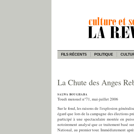
FILS RÉCENTS
POLITIQUE
CULTU
La Chute des Anges Rebe
SALWA BOUGHABA
Toudi mensuel n°71, mai-juillet 2006
Sur le fond, les raisons de l'explosion générali
égard que lors de la campagne des élections pré
participé à une spectaculaire montée en puiss
notoirement analysé que ce traitement basé sur 
National, au premier tour. Immédiatement après