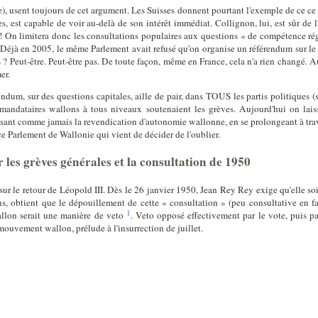
), usent toujours de cet argument. Les Suisses donnent pourtant l'exemple de ce ce q
 est capable de voir au-delà de son intérêt immédiat. Collignon, lui, est sûr de 
 ! On limitera donc les consultations populaires aux questions « de compétence régio
 Déjà en 2005, le même Parlement avait refusé qu'on organise un référendum sur le 
 Peut-être. Peut-être pas. De toute façon, même en France, cela n'a rien changé. A
er.
rendum, sur des questions capitales, aille de pair, dans TOUS les partis politiques
 mandataires wallons à tous niveaux soutenaient les grèves. Aujourd'hui on l
isant comme jamais la revendication d'autonomie wallonne, en se prolongeant à tr
 ce Parlement de Wallonie qui vient de décider de l'oublier.
les grèves générales et la consultation de 1950
ur le retour de Léopold III. Dès le 26 janvier 1950, Jean Rey Rey exige qu'elle soit
, obtient que le dépouillement de cette « consultation » (peu consultative en fait
1
llon serait une manière de veto
. Veto opposé effectivement par le vote, puis 
ouvement wallon, prélude à l'insurrection de juillet.