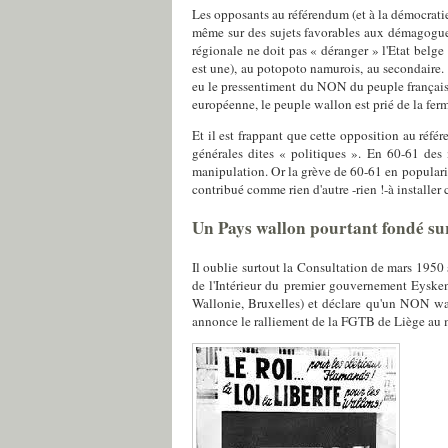
Les opposants au référendum (et à la démocratie
même sur des sujets favorables aux démagogues,
régionale ne doit pas « déranger » l'Etat belge
est une), au potopoto namurois, au secondaire.
eu le pressentiment du NON du peuple français ?
européenne, le peuple wallon est prié de la ferm
Et il est frappant que cette opposition au réfé
générales dites « politiques ». En 60-61 des
manipulation. Or la grève de 60-61 en popular
contribué comme rien d'autre -rien !-à installer
Un Pays wallon pourtant fondé sur 
Il oublie surtout la Consultation de mars 1950 s
de l'Intérieur du premier gouvernement Eyskens
Wallonie, Bruxelles) et déclare qu'un NON wa
annonce le ralliement de la FGTB de Liège au m