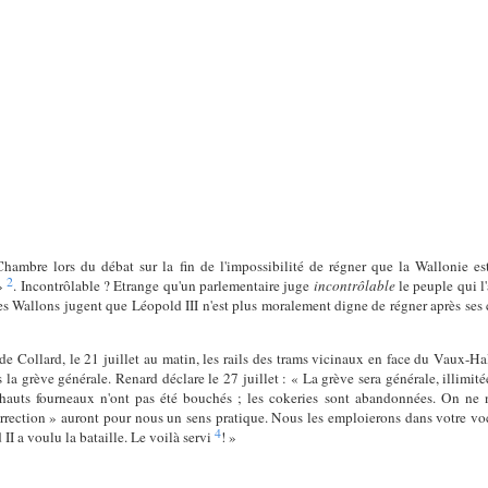
Chambre lors du débat sur la fin de l'impossibilité de régner que la Wallonie 
2
 »
. Incontrôlable ? Etrange qu'un parlementaire juge
incontrôlable
le peuple qui l'
Les Wallons jugent que Léopold III n'est plus moralement digne de régner après ses
e de Collard, le 21 juillet au matin, les rails des trams vicinaux en face du Vaux-
la grève générale. Renard déclare le 27 juillet : « La grève sera générale, illimitée
hauts fourneaux n'ont pas été bouchés ; les cokeries sont abandonnées. On ne no
surrection » auront pour nous un sens pratique. Nous les emploierons dans votre voc
4
II a voulu la bataille. Le voilà servi
! »