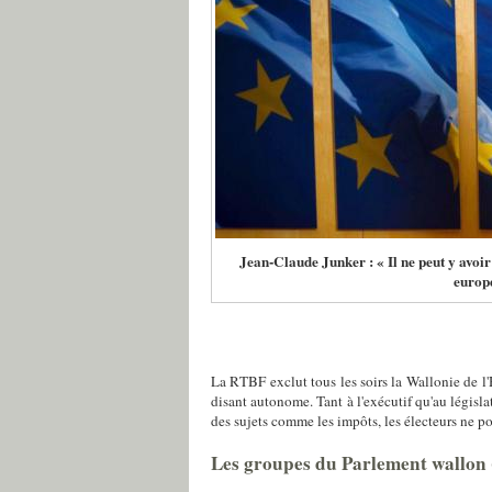
Jean-Claude Junker : « Il ne peut y avoir
europ
La RTBF exclut tous les soirs la Wallonie de l'H
disant autonome. Tant à l'exécutif qu'au législat
des sujets comme les impôts, les électeurs ne p
Les groupes du Parlement wallon (