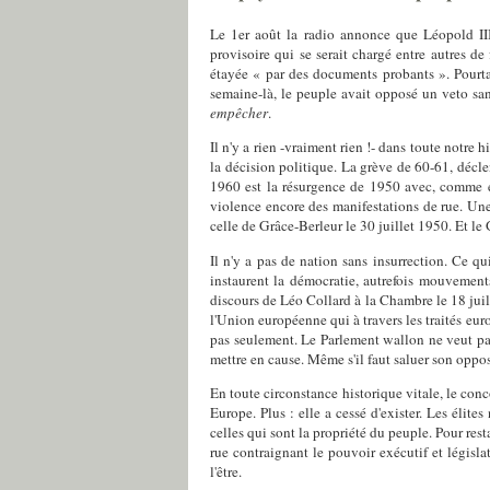
Le 1
er
août la radio annonce que Léopold III 
provisoire qui se serait chargé entre autres de 
étayée « par des documents probants ». Pourtant
semaine-là, le peuple avait opposé un veto sang
empêcher
.
Il n'y a rien -vraiment rien !- dans toute notre
la décision politique. La grève de 60-61, décl
1960 est la résurgence de 1950 avec, comme en
violence encore des manifestations de rue. Une
celle de Grâce-Berleur le 30 juillet 1950. Et 
Il n'y a pas de nation sans insurrection. Ce q
instaurent la démocratie, autrefois mouvements
discours de Léo Collard à la Chambre le 18 juil
l'Union européenne qui à travers les traités e
pas seulement. Le Parlement wallon ne veut pas 
mettre en cause. Même s'il faut saluer son oppos
En toute circonstance historique vitale, le conc
Europe. Plus : elle a cessé d'exister. Les éli
celles qui sont la propriété du peuple. Pour res
rue contraignant le pouvoir exécutif et législ
l'être.