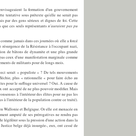
 envisageaient la formation d'un gouvernement
tte tentative sous prétexte qu'elle ne serait pas
is par des
gens sérieux et dignes de foi. Cette
is que ces seuls représentants
n'auraient pas pu
er comme jamais dans ces journées où elle a forcé
 résurgence de la Résistance à l'occupant nazi,
osion de bâtons de dynamite et une plus grande
nt pas ceux d'une manifestation marginale comme
ements de militants pour de longs mois.
 ceci serait « populiste » ? De tels mouvements
léchie, plus « rationnelle « pour faire écho au
tes pour le suffrage universel ? Oui. A cause de
x ont accepté de ne plus pouvoir modifier. Mais
nsensus à l'intérieur des élites pour ne pas les
à l'intérieur de la population contre ce traité).
 en Wallonie et Belgique. Or elle est menacée en
rement amputé de ses prérogatives ne rendra pas
e légiférer sous la pression d'une action dans la
Justice belge déjà insurgée-, eux, ont cessé de