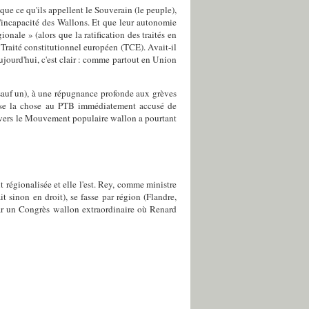
ue ce qu'ils appellent le Souverain (le peuple),
l'incapacité des Wallons. Et que leur autonomie
nale » (alors que la ratification des traités en
Traité constitutionnel européen (TCE). Avait-il
ujourd'hui, c'est clair : comme partout en Union
 (sauf un), à une répugnance profonde aux grèves
aisse la chose au PTB immédiatement accusé de
avers le Mouvement populaire wallon a pourtant
 régionalisée et elle l'est. Rey, comme ministre
 sinon en droit), se fasse par région (Flandre,
par un Congrès wallon extraordinaire où Renard