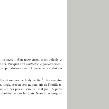
est menacée « d'un mouvement incontrôlable et
a élu. Puisqu'il doit
contrôler
le gouvernement.
 compromissions avec l'Allemagne : ce n'est pas
3
Hall sont rompus par la dynamite
. Une centaine
, totale. Aucun soin ne sera pris de l'outillage.
us a pas pris au sérieux. Tant pis ! A partir
abulaire de tous les jours. Nous irons jusqu'au