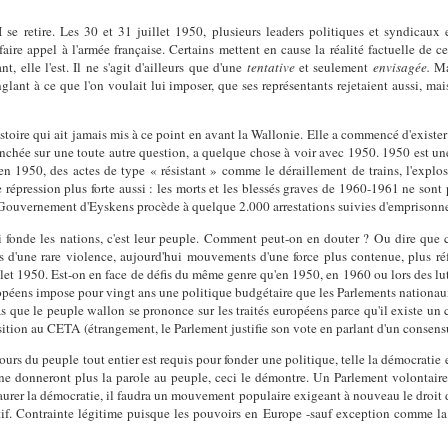
se retire. Les 30 et 31 juillet 1950, plusieurs leaders politiques et syndicaux
faire appel à l'armée française. Certains mettent en cause la réalité factuelle de ce
, elle l'est. Il ne s'agit d'ailleurs que d'une
tentative
et seulement
envisagée.
Ma
lant à ce que l'on voulait lui imposer, que ses représentants rejetaient aussi, ma
 histoire qui ait jamais mis à ce point en avant la Wallonie. Elle a commencé d'exist
enchée sur une toute autre question, a quelque chose à voir avec 1950. 1950 est une
 1950, des actes de type « résistant » comme le déraillement de trains, l'expl
 répression plus forte aussi : les morts et les blessés graves de 1960-1961 ne so
le Gouvernement d'Eyskens procède à quelque 2.000 arrestations suivies d'emprisonn
ui fonde les nations, c'est leur peuple. Comment peut-on en douter ? Ou dire que
 d'une rare violence, aujourd'hui mouvements d'une force plus contenue, plus réf
let 1950. Est-on en face de défis du même genre qu'en 1950, en 1960 ou lors des lut
uropéens impose pour vingt ans une politique budgétaire que les Parlements nationau
que le peuple wallon se prononce sur les traités européens parce qu'il existe un co
ition au CETA (étrangement, le Parlement justifie son vote en parlant d'un consensus 
ours du peuple tout entier est requis pour fonder une politique, telle la démocratie
tes ne donneront plus la parole au peuple, ceci le démontre. Un Parlement volontai
taurer la démocratie, il faudra un mouvement populaire exigeant à nouveau le droit d
atif. Contrainte légitime puisque les pouvoirs en Europe -sauf exception comme la 