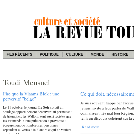
FILS RÉCENTS
POLITIQUE
CULTURE
MONDE
HISTOIRE
Toudi Mensuel
Pire que la Vlaams Blok : une
Ce qui doit, nécessaireme
perversité "belge"
Je suis souvent frappé par l'accu
Le 11 octobre, le journal
Le Soir
sortait un
je suis invité à leur parler de Wal
sondage opportunément découvert lui permettant
connaissent très mal leur Région. 
de triompher: les Wallons sont aussi racistes que
tenir un discours cohérent sur la
les Flamands. Cette publication a provoqué l'
écoeurement de nombreuses personnes
Read more
cependant ouvertes à la Flandre et qui ne veulent
pas l'accabler.