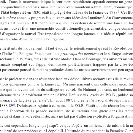
sif.
- Dans la mouvance laïque le sentiment républicain apparaît comme un gène r
onjonctures favorables, mais le plus souvent maintenu à l'état latent, dominé qu'il 
2
 l'État belge créé en 1830, était imprégné des idéaux de la France de 1789
. Ces lib
3
 la même année, « progressifs » ouverts aux idées des Lumières
. Au Gouvernement
ngrès national en 1830 permirent à quelques orateurs de rompre une lance en fave
ent au nouvel État une monarchie constitutionnelle parlementaire, conçue comm
té d'organiser le nouvel État imposèrent une longue latence aux idéaux républicai
ans le cadre d'une monarchie bourgeoise.
re hésitants du mouvement, il faut évoquer le retentissement qu'eut la Révolution 
l'Italie à la Pologne. Proclamant le «
printemps des peuples
» et le suffrage univer
proclamée le 19 mars, mais elle est vite abolie. Dans le Borinage, des ouvriers manif
français comptant sur l'appui des masses prolétariennes frappées par la crise 
t pas encore poussé de racines profondes dans les masses ouvrières encore peu orga
r le prolétariat dans sa résistance face aux déséquilibres sociaux issus de la révolu
ations éphémères comme la
Ligue républicaine
naissent dans cette mouvance. Tout
même que la revendication du suffrage universel. En Hainaut pourtant, au lendema
blicaine dans le prolétariat minier : Alfred Defuisseaux, exclu du P.O.B., publie s
5
menace de la grève générale
. En août 1887, il crée le Parti socialiste républicai
6
e 1888-89
. Defuisseaux rejoint à ce moment le P.O.B. Plutôt que de récuser les structu
présent à l'horizon de la pensée socialiste, ne se traduira plus guère dans les t
elui-ci dans la voie réformiste, mais ne fait pas d'allusion explicite à l'organisatio
esteront cependant longtemps jusqu'à ce que s'opère un ralliement de raison à la mo
pularité de son prédécesseur Léopold II. L'attitude du roi pendant la Première Guerr