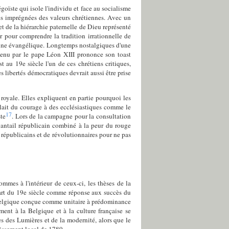
égoïste qui isole l'individu et face au socialisme
les imprégnées des valeurs chrétiennes. Avec un
et de la hiérarchie paternelle de Dieu représenté
er pour comprendre la tradition irrationnelle de
cine évangélique. Longtemps nostalgiques d'une
utenu par le pape Léon XIII prononce son toast
t au 19e siècle l'un de ces chrétiens critiques,
s libertés démocratiques devrait aussi être prise
royale. Elles expliquent en partie pourquoi les
allait du courage à des ecclésiastiques comme le
17
ste
. Lors de la campagne pour la consultation
vantail républicain combiné à la peur du rouge
e républicains et de révolutionnaires pour ne pas
hommes à l'intérieur de ceux-ci, les thèses de la
quart du 19e siècle comme réponse aux succès du
Belgique conçue comme unitaire à prédominance
ment à la Belgique et à la culture française se
s des Lumières et de la modernité, alors que le