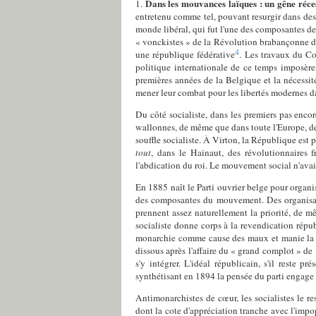
Dans les mouvances laïques : un gêne réces
1.
entretenu comme tel, pouvant resurgir dans des c
monde libéral, qui fut l'une des composantes de
« vonckistes » de la Révolution brabançonne de
4
une république fédérative
. Les travaux du Co
politique internationale de ce temps imposèr
premières années de la Belgique et la nécessi
mener leur combat pour les libertés modernes d
Du côté socialiste, dans les premiers pas enco
wallonnes, de même que dans toute l'Europe, de 
souffle socialiste. À Virton, la République est 
tout
, dans le Hainaut, des révolutionnaires 
l'abdication du roi. Le mouvement social n'avai
En 1885 naît le Parti ouvrier belge pour organise
des composantes du mouvement. Des organis
prennent assez naturellement la priorité, de 
socialiste donne corps à la revendication répu
monarchie comme cause des maux et manie la 
dissous après l'affaire du « grand complot » d
s'y intégrer. L'idéal républicain, s'il reste 
synthétisant en 1894 la pensée du parti engage c
Antimonarchistes de cœur, les socialistes le r
dont la cote d'appréciation tranche avec l'impo