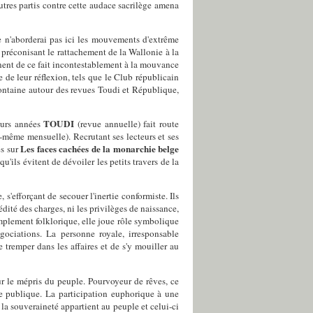
utres partis contre cette audace sacrilège amena
 n'aborderai pas ici les mouvements d'extrême
 préconisant le rattachement de la Wallonie à la
nnent de ce fait incontestablement à la mouvance
 de leur réflexion, tels que le Club républicain
ontaine autour des revues Toudi et République,
TOUDI
eurs années
(revue annuelle) fait route
-même mensuelle). Recrutant ses lecteurs et ses
Les faces cachées de la monarchie belge
és sur
u'ils évitent de dévoiler les petits travers de la
'efforçant de secouer l'inertie conformiste. Ils
té des charges, ni les privilèges de naissance,
mplement folklorique, elle joue rôle symbolique
égociations. La personne royale, irresponsable
 tremper dans les affaires et de s'y mouiller au
 le mépris du peuple. Pourvoyeur de rêves, ce
se publique. La participation euphorique à une
 la souveraineté appartient au peuple et celui-ci