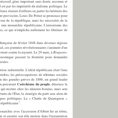
écessif, gène important sans doute, reconnu et
est par les impératifs du réalisme politique. Le
éraux étaient d'ailleurs en partie les héritiers des
 provisoire, Louis De Potter se prononce pour
ur de la république, mais les nécessités de la
e une monarchie républicaine. L'unionisme des
ns, ce qui n'empêcha nullement les libéraux de
française de février 1848 dans diverses régions
sel, ces journées révolutionnaires s'animent d'un
estent contre la royauté. Le 29 mars, à
Risquons-
économique passent la frontière pour demander
nisées.
tion industrielle. L'idéal républicain était l'une
efois, les préoccupations de réformes sociales
in des grandes grèves de 1886, un grand leader
Catéchisme du peuple
on percutant
, dénonce la
n qui recrute chez les mineurs borains, mais sera
res de l'État, la stratégie du parti sera alors de
actiques politiques. La « Charte de Quaregnon »
7
n républicaine
.
narchie avec l'accession d'Albert Ier au trône,
e et ensuite son rôle moteur dans l'instauration