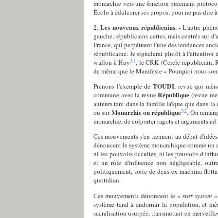
monarchie vers une fonction purement protocol
Écolo à édulcorer ses propos, pour ne pas dire à 
Les nouveaux républicains.
2.
- L'autre phén
gauche, républicains certes, mais centrés sur d
France, qui perpétuent l'une des tendances a
républicaine. Je signalerai plutôt à l'attention
31
wallon à Huy
, le CRK (Cercle républicain,
de même que le Manifeste « Pourquoi nous somm
TOUDI
Prenons l'exemple de
, revue qui mèn
République
commune avec la revue
(revue me
auteurs tant dans la famille laïque que dans l
32
Monarchie ou république
ou sur
. On remarqu
monarchie, de colporter ragots et arguments a
Ces mouvements s'en tiennent au débat d'idées, 
dénoncent le système monarchique comme un arch
ni les pouvoirs occultes, ni les pouvoirs d'infl
et un rôle d'influence non négligeable, outre
politiquement, sorte de deus ex machina flottan
quotidien.
Ces mouvements dénoncent le «
star system
» 
système tend à endormir la population, et mêm
sacralisation usurpée, transmutant en merveilleu