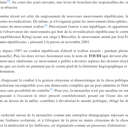
29
aire
. Au cours des jours suivants, une levée de boucliers des responsables des a
se rétracter.
omène récent est celui du surgissement de nouveaux mouvements républicains. Je
'autres revendications. De même, je n'évoquerai guère les mouvements francophiles,
30
nciennes du mouvement wallon
. Préconisant l'union à une république, ils appartie
 de l'observateur des mouvements qui font de la revendication républicaine le centre
 Republikeinse Kring) ayant son siège à Bruxelles, le mouvement animé par José F
es républicains » présenté à la presse en novembre 2001.
e depuis 1987 un combat républicain d'abord et wallon ensuite ; pendant plusi
TOUDI
nsuelle). Puis les deux revues fusionnent sous le nom de
(qui devient elle
a mouvance chrétienne, ce mouvement a publié a diverses reprises des dossiers étay
e que ces écrits ne prennent pas le contre-pied de la littérature hagiographique et q
d hominem.
élargissant le combat à la gestion citoyenne et démocratique de la chose publique, s
aïsme incompatible avec une démocratie complète qui ne peut admettre ni l'hérédi
33
uence sans possibilité de contrôle
. Pour eux, la monarchie n'est pas anodine ou si
passant à l'occasion le strict prescrit constitutionnel, pesant sur l'issue des n
t au dessus de la mêlée, contribue à dévaloriser le monde politique, obligé lui de
orchestré autour de la monarchie comme une entreprise démagogique reposant sur
e l'enfance scolarisée, et à l'éloigner de la prise en mains citoyenne de la cho
x la médiocrité et les faiblesses, est stigmatisée comme un processus d'aliénation :