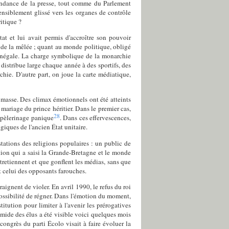
endance de la presse, tout comme du Parlement
sensiblement glissé vers les organes de contrôle
itique ?
t et lui avait permis d'accroître son pouvoir
us de la mêlée ; quant au monde politique, obligé
n inégale. La charge symbolique de la monarchie
n distribue large chaque année à des sportifs, des
chie. D'autre part, on joue la carte médiatique,
 masse. Des climax émotionnels ont été atteints
mariage du prince héritier. Dans le premier cas,
28
n pèlerinage panique
. Dans ces effervescences,
iques de l'ancien État unitaire.
tations des religions populaires : un public de
otion qui a saisi la Grande-Bretagne et le monde
ntretiennent et que gonflent les médias, sans que
t celui des opposants farouches.
ignent de violer. En avril 1990, le refus du roi
impossibilité de régner. Dans l'émotion du moment,
itution pour limiter à l'avenir les prérogatives
imide des élus a été visible voici quelques mois
congrès du parti Écolo visait à faire évoluer la