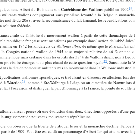
omme des menées de cléricaux obscurantistes. 1830 n'était somme toute qu'un about
19
Catéchisme des Wallons
x qui, comme Albert du Bois dans son
publié en 1902
,
es militants wallons conjuguaient sans problème loyauté à la Belgique monarchiq
ère moitié du 20e s., avec la reconnaissance du fait flamand, les revendications vont
 solution fédérale.
ransversale de l'histoire du mouvement wallon à partir de cette thématique de la
r la république française sont manifestes par exemple dans l'action de l'abbé Jules
in anime en 1942 les fondateurs de
Wallonie libre
, de même que le
Rassemblement 
ur le Congrès national wallon de 1945 et sa majorité relative de 46 % optant «
 manière floue mais certaine dans les esprits des 58 % de Wallons disant non à Léopo
22
n provisoire émergeant au plus chaud de cette question royale
. Sans doute la W
 dans la tête de nombreux militants mis en mouvement dans la Wallonie industrielle
 républicaines wallonnes sporadiques, se traduisant en discours ou allusions lors de
24
sé à Waterloo
, comme à Ste-Walburge à Liège ou au cimetière de Namur lors d
t là, à l'occasion, et distinguer la part d'hommage à la France, la pointe de souffle
llonie laissent percevoir une évolution dans deux directions opposées : d'une part
rt, le surgissement de nouveaux mouvements républicains.
cle, on observe que la liberté de critiquer le roi et la monarchie décline. Féroce à
 partir de 1909. Peut-être est-ce dû au personnage d'Albert Ier qui atteint avec la 