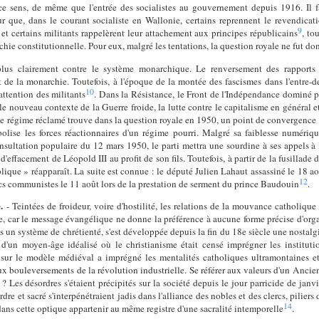
e sens, de même que l'entrée des socialistes au gouvernement depuis 1916. Il fa
que, dans le courant socialiste en Wallonie, certains reprennent le revendicat
9
et certains militants rappelèrent leur attachement aux principes républicains
, to
hie constitutionnelle. Pour eux, malgré les tentations, la question royale ne fut do
plus clairement contre le système monarchique. Le renversement des rapports 
t de la monarchie. Toutefois, à l'époque de la montée des fascismes dans l'entre-d
10
attention des militants
. Dans la Résistance, le Front de l'Indépendance dominé 
le nouveau contexte de la Guerre froide, la lutte contre le capitalisme en général e
e régime réclamé trouve dans la question royale en 1950, un point de convergence
olise les forces réactionnaires d'un régime pourri. Malgré sa faiblesse numériqu
nsultation populaire du 12 mars 1950, le parti mettra une sourdine à ses appels à 
d'effacement de Léopold III au profit de son fils. Toutefois, à partir de la fusillad
blique » réapparaît. La suite est connue : le député Julien Lahaut assassiné le 18 
12
ncs communistes le 11 août lors de la prestation de serment du prince Baudouin
.
.
- Teintées de froideur, voire d'hostilité, les relations de la mouvance catholiqu
nte, car le message évangélique ne donne la préférence à aucune forme précise d'org
 un système de chrétienté, s'est développée depuis la fin du 18e siècle une nostalgi
d'un moyen-âge idéalisé où le christianisme était censé imprégner les institution
r sur le modèle médiéval a imprégné les mentalités catholiques ultramontaines e
ux bouleversements de la révolution industrielle. Se référer aux valeurs d'un Ancie
 ? Les désordres s'étaient précipités sur la société depuis le jour parricide de janv
dre et sacré s'interpénétraient jadis dans l'alliance des nobles et des clercs, piliers 
14
dans cette optique appartenir au même registre d'une sacralité intemporelle
.