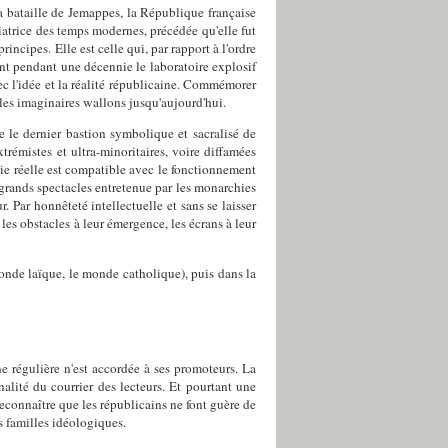
 bataille de Jemappes, la République française
iatrice des temps modernes, précédée qu'elle fut
incipes. Elle est celle qui, par rapport à l'ordre
ant pendant une décennie le laboratoire explosif
c l'idée et la réalité républicaine. Commémorer
les imaginaires wallons jusqu'aujourd'hui.
 le dernier bastion symbolique et sacralisé de
trémistes et ultra-minoritaires, voire diffamées
tie réelle est compatible avec le fonctionnement
 grands spectacles entretenue par les monarchies
 Par honnêteté intellectuelle et sans se laisser
les obstacles à leur émergence, les écrans à leur
onde laïque, le monde catholique), puis dans la
ne régulière n'est accordée à ses promoteurs. La
nalité du courrier des lecteurs. Et pourtant une
 reconnaître que les républicains ne font guère de
 familles idéologiques.