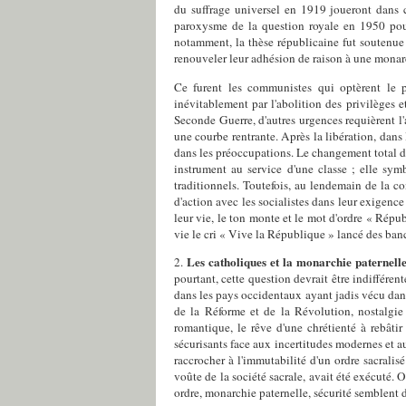
du suffrage universel en 1919 joueront dans c
paroxysme de la question royale en 1950 pour 
notamment, la thèse républicaine fut soutenue 
renouveler leur adhésion de raison à une monarc
Ce furent les communistes qui optèrent le 
inévitablement par l'abolition des privilèges e
Seconde Guerre, d'autres urgences requièrent l'
une courbe rentrante. Après la libération, dans 
dans les préoccupations. Le changement total d
instrument au service d'une classe ; elle symb
traditionnels. Toutefois, au lendemain de la co
d'action avec les socialistes dans leur exigence 
leur vie, le ton monte et le mot d'ordre « Répu
vie le cri « Vive la République » lancé des ba
Les catholiques et la monarchie paternelle
2.
pourtant, cette question devrait être indiffére
dans les pays occidentaux ayant jadis vécu dans
de la Réforme et de la Révolution, nostalgie 
romantique, le rêve d'une chrétienté à rebâti
sécurisants face aux incertitudes modernes et a
raccrocher à l'immutabilité d'un ordre sacralisé
voûte de la société sacrale, avait été exécuté. Or
ordre, monarchie paternelle, sécurité semblent 