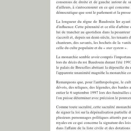
consensus de droite et de gauche autour de s
d'ailleurs, à s'auto­censurer en ce qui concern
démocratique que sont le parlement et la presse
La longueur du règne de Baudouin Ier ayant v
d'influence. Cette pérennité et ce rôle d'arbitr
lui de trancher au quotidien dans la pesanteur
s'accroît et, depuis un demi-siècle, les tenants 
chanteurs, des savants, les hochets de la vanit
celle du culte populaire et du «
star system
».
La monarchie semble avoir compris l'importance
lors du décès du roi Baudouin durant l'été 199
le palais de Bruxelles abritant la dépouille du 
l'apparente unanimité magnifie la monarchie com
Remarquons que, pour l'anthropologue, le culte
dévots, des reliques, des légendes, des bardes 
entier le 6 septembre 1997 lors des funérailles 
l'on puisse déterminer avec précision le pourcen
Comme toute sacralité, cette sacralité monarchi
de signer la loi sur la dépénalisation partielle 
plusieurs personnages politiques atterrés par c
royales en ce qui concerne la signature des lois
dans l'affaire de la liste civile et des dotati