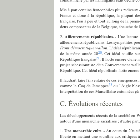
combat mené par les flamingants était décrié c
Mis à part certains francophiles plus radicau
France et donc à la république, la plupart d
française. Peu à peu et tout au long de la premi
deux composantes de la Belgique, ébauche de la
Affleurements républicains.
2.
- Une lecture t
affleurements républicains. Les sympathies pou
Front démocratique wallon
. L'idéal républica
20
de la même année 20
. Cet idéal souffle s
21
République française
. Il flotte encore d'une
projet sécessionniste d'un Gouvernement wallo
République. Cet idéal républicain flotte encore
Il faudrait faire l'inventaire de ces émergences
23
comme le Coq de Jemappes
ou l'Aigle bles
interprétation de ces Marseillaise entonnées çà e
C. Évolutions récentes
Les développements récents de la société en Wa
autour d'une monarchie sacralisée ; d'autre pa
Une monarchie culte
1.
. - Au cours du 20e siè
liberté en mettant une sourdine aux critiques à