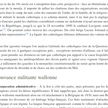
s la fin du 19e siècle est à interpréter dans cette perspective : face au libéralisme 
eur de la morale, il importe de rallier les chrétiens dans des organisations socia
cés dans le camp du mal, celui des ennemis de l'ordre, de la famille, de la religion 
peut réduire le monde catholique à ce schéma mental, mais il ne faut pas le néglig
rs d'aucuns parmi les chrétiens considèrent comme un archaïsme n'ayant aucune ra
ent la République, jusqu'à ce que le 18 novembre 1890 le cardinal Lavigerie so
15
ue
. On pourrait certes trouver des exceptions. Du côté belge Lucien Jottrand es
16
rchie représentative
. La lignée des catholiques libéraux défenseurs des valeurs de
être ignorées lorsque l'on analyse l'attitude des catholiques lors de la Question 
acrée du roi, à quelques exceptions près... exceptions notoires d'ailleurs, car il f
pour prendre ses distances en tant que catholique par rapport à la cause léopoldi
a amalgamer les antiléopoldistes des divers partis et agiter avec vigueur l'épou
 Le ralliement des gauches à la monarchie constitutionnelle ne serait qu'un leurre d
l'équivalent de désordre et de chaos, un des symboles du Mal.
uvance militante wallonne
 séparation administrative
. - À la fois à côté des partis, mais présentes par les 
prises croisé les thèses républicaines. Il faut rappeler que, née dans la dernier 
 wallonne manifestait alors un vif attachement à la Belgique de 1830, mais une 
omme les diviseurs de cet héritage belgo-français. Ces forts sentiments d'attache
lgique et son régime. La langue française apparaissait comme le véhicule des idée