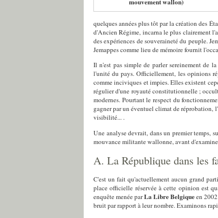
mouvement wallon)
quelques années plus tôt par la création des État
d'Ancien Régime, incarna le plus clairement l'a
des expériences de souveraineté du peuple. Jem
Jemappes comme lieu de mémoire fournit l'occasi
Il n'est pas simple de parler sereinement de 
l'unité du pays. Officiellement, les opinions r
comme inciviques et impies. Elles existent cepe
régulier d'une royauté constitutionnelle ; occu
modernes. Pourtant le respect du fonctionnement
gagner par un éventuel climat de réprobation, l'
visibilité... .
Une analyse devrait, dans un premier temps, su
mouvance militante wallonne, avant d'examiner 
A. La République dans les f
C'est un fait qu'actuellement aucun grand parti
place officielle réservée à cette opinion est q
La Libre Belgique
enquête menée par
en 2002 
bruit par rapport à leur nombre. Examinons rap