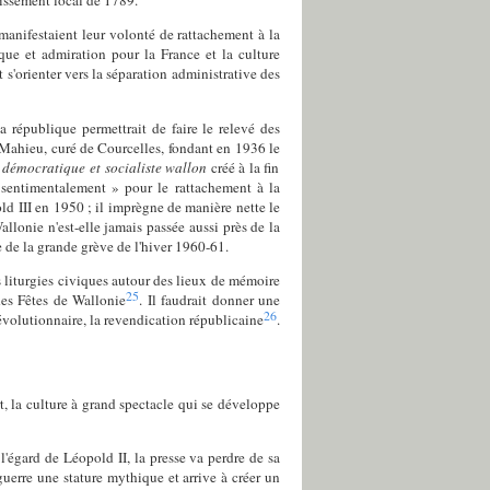
issement local de 1789.
 manifestaient leur volonté de rattachement à la
ue et admiration pour la France et la culture
 s'orienter vers la séparation administrative des
 république permettrait de faire le relevé des
 Mahieu, curé de Courcelles, fondant en 1936 le
démocratique et socialiste wallon
créé à la fin
 sentimentalement » pour le rattachement à la
ld III en 1950 ; il imprègne de manière nette le
allonie n'est-elle jamais passée aussi près de la
 de la grande grève de l'hiver 1960-61.
s liturgies civiques autour des lieux de mémoire
25
es Fêtes de Wallonie
. Il faudrait donner une
26
 révolutionnaire, la revendication républicaine
.
, la culture à grand spectacle qui se développe
 l'égard de Léopold II, la presse va perdre de sa
guerre une stature mythique et arrive à créer un