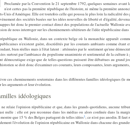
Proclamée par la Convention le 21 septembre 1792, quelques semaines avant la
n'est certes pas la première république de l'histoire, ni même la première annonc
s-Unis d'Amérique. Elle est toutefois celle qui poussa le plus loin la radicalité des pr
vènement des sociétés basées sur les idées nouvelles de liberté et d'égalité, deven
appes fut donc le premier contact direct des populations de l'actuelle Wallonie ave
on de nous interroger sur les cheminements ultérieurs de l'idée républicaine dans 
la république en Wallonie, dans un contexte belge où la monarchie apparaît comme
épublicaines n'existent guère, discrédités par les courants ambiants comme étant ex
ndant, bien réelles mais à l'état latent : atténuées par le sentiment qu'une démocra
ltées surtout par l'ambiance du populisme unanimiste et sentimental de la culture à
 démocratique exige que de telles questions puissent être débattues au grand jour.
historien se doit donc d'examiner ces courants, leurs composantes, leurs arguments, 
ivre ces cheminements souterrains dans les différentes familles idéologiques (le m
les arguments et leur évolution.
amilles idéologiques
 ne relaie l'opinion républicaine et que, dans les grands quotidiens, aucune tribu
uasi nulle : elle est peu reconnue dans les médias ou alors confinée dans la margi
1
montre que 15 % des Belges partagent de telles idées
; ce n'est pas anodin. Il faut
idement l'évolution de l'opinion républicaine en Wallonie dans chacune des grandes