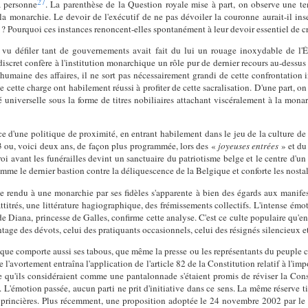
27
a personne
. La parenthèse de la Question royale mise à part, on observe une t
e la monarchie. Le devoir de l'exécutif de ne pas dévoiler la couronne aurait-il in
 ? Pourquoi ces instances renoncent-elles spontanément à leur devoir essentiel de cr
u défiler tant de gouvernements avait fait du lui un rouage inoxydable de l'Éta
e discret confère à l'institution monarchique un rôle pur de dernier recours au-dess
 humaine des affaires, il ne sort pas nécessairement grandi de cette confrontatio
de cette charge ont habilement réussi à profiter de cette sacralisation. D'une part, o
é universelle sous la forme de titres nobiliaires attachant viscéralement à la monar
 d'une politique de proximité, en entrant habilement dans le jeu de la culture de
3 ou, voici deux ans, de façon plus programmée, lors des «
joyeuses entrées
» et du 
roi avant les funérailles devint un sanctuaire du patriotisme belge et le centre d'u
me le dernier bastion contre la déliquescence de la Belgique et conforte les nostalg
 rendu à une monarchie par ses fidèles s'apparente à bien des égards aux manifes
attitrés, une littérature hagiographique, des frémissements collectifs. L'intense ém
de Diana, princesse de Galles, confirme cette analyse. C'est ce culte populaire qu'e
tage des dévots, celui des pratiquants occasionnels, celui des résignés silencieux e
que comporte aussi ses tabous, que même la presse ou les représentants du peuple cra
de l'avortement entraîna l'application de l'article 82 de la Constitution relatif à l'
e qu'ils considéraient comme une pantalonnade s'étaient promis de réviser la Const
. L'émotion passée, aucun parti ne prit d'initiative dans ce sens. La même réserve t
ons princières. Plus récemment, une proposition adoptée le 24 novembre 2002 par le 