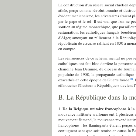
La construction d'un réseau social chrétien depui
athée, perçu comme révolutionnaire et destruct
évident manichéisme, les adversaires étaient pla
par le pape et le roi. Il est vrai que l'on ne 
soutien au régime monarchique, que par ailleu
restauration, les catholiques français boudèr
d'Alger, amorçant un ralliement à la Républiq
républicain de cœur, se ralliant en 1830 à mona
en compte.
Les rémanences de ce schéma mental ne peuvent 
catholiques ont fait bloc derrière la personne s
chanoine Jean Dermine, du diocèse de Tournai, 
populaire de 1950, la propagande catholique v
18
exacerbée en cette époque de Guerre froide
.
effaroucher l'électeur. « République » devient 
B. La République dans la mo
De la Belgique unitaire francophone à la
1.
mouvance militante wallonne ont à plusieurs re
mouvement flamand, la mouvance revendicative
francophone ; les flamingants étaient perçus c
conjuguent sans que soit remise en cause la Be