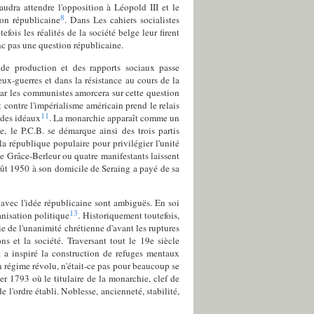
udra attendre l'opposition à Léopold III et le
8
ion républicaine
. Dans Les cahiers socialistes
utefois les réalités de la société belge leur firent
nc pas une question républicaine.
de production et des rapports sociaux passe
eux-guerres et dans la résistance au cours de la
par les communistes amorcera sur cette question
t contre l'impérialisme américain prend le relais
11
 des idéaux
. La monarchie apparaît comme un
e, le P.C.B. se démarque ainsi des trois partis
la république populaire pour privilégier l'unité
e de Grâce-Berleur ou quatre manifestants laissent
août 1950 à son domicile de Seraing a payé de sa
e avec l'idée républicaine sont ambiguës. En soi
13
anisation politique
. Historiquement toutefois,
e de l'unanimité chrétienne d'avant les ruptures
s et la société. Traversant tout le 19e siècle
t a inspiré la construction de refuges mentaux
n régime révolu, n'était-ce pas pour beaucoup se
ier 1793 où le titulaire de la monarchie, clef de
de l'ordre établi. Noblesse, ancienneté, stabilité,