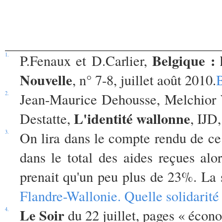
Belgique : 
1.
P.Fenaux et D.Carlier,
Nouvelle
, n° 7-8, juillet août 2010.
B
2.
Jean-Maurice Dehousse, Melchior 
L'identité wallonne
Destatte,
, IJD
3.
On lira dans le compte rendu de ce 
dans le total des aides reçues alo
prenait qu'un peu plus de 23%. La
Flandre-Wallonie. Quelle solidarité
Le Soir
4.
du 22 juillet, pages « écon