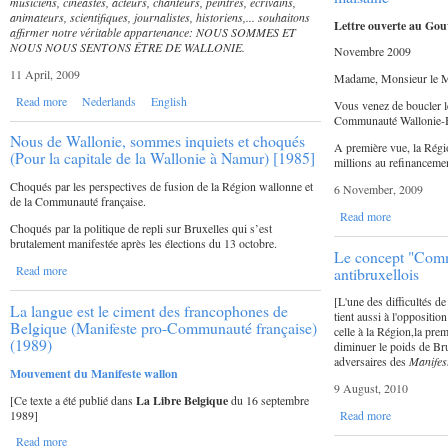
musiciens, cinéastes, acteurs, chanteurs, peintres, écrivains,
animateurs, scientifiques, journalistes, historiens,... souhaitons
Lettre ouverte au Go
affirmer notre véritable appartenance: NOUS SOMMES ET
NOUS NOUS SENTONS ÊTRE DE WALLONIE.
Novembre 2009
11 April, 2009
Madame, Monsieur le M
Read more
Nederlands
English
Vous venez de boucler l
Communauté Wallonie-B
Nous de Wallonie, sommes inquiets et choqués
A première vue, la Régi
(Pour la capitale de la Wallonie à Namur) [1985]
millions au refinancem
Choqués par les perspectives de fusion de la Région wallonne et
6 November, 2009
de la Communauté française.
Read more
Choqués par la politique de repli sur Bruxelles qui s’est
brutalement manifestée après les élections du 13 octobre.
Le concept "Comm
Read more
antibruxellois
[L'une des difficultés d
La langue est le ciment des francophones de
tient aussi à l'oppositi
Belgique (Manifeste pro-Communauté française)
celle à la Région,la pr
(1989)
diminuer le poids de Bru
adversaires des
Manifes
Mouvement du Manifeste wallon
9 August, 2010
[Ce texte a été publié dans
La Libre Belgique
du 16 septembre
1989]
Read more
Read more