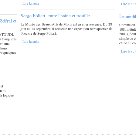
Lire la suite
Lire la sui
Serge Poliart, entre l'haine et trouille
Le néoli
édéral et
Le Musée des Beaux-Arts de Mons est en effervescence. Du 28
Comme on le
juin au 14 septembre, il accueille une exposition rétrospective de
108, intitul
l’oeuvre de Serge Poliart.
2003), dont 
 de TOUDI,
simple de c
s évoquions
Lire la suite
chute du c
ers une
ctions
Lire la sui
dre quelques
 et
on du
la logique