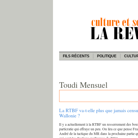
FILS RÉCENTS
POLITIQUE
CULTU
Toudi Mensuel
La RTBF va-t-elle plus que jamais censu
Wallonie ?
Il y a actuellement à la RTBF un resserrement des bou
particratie qui effraye un peu. On lira ce que pense Fr
André de la tactique du MR dans la prochaine partie qu