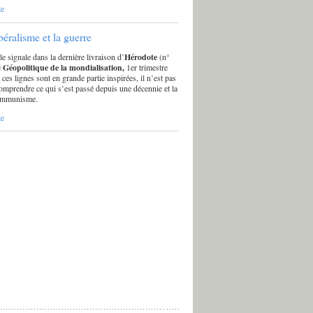
te
béralisme et la guerre
 signale dans la dernière livraison d’
Hérodote
(n°
é
Géopolitique de la mondialisation,
1er trimestre
ces lignes sont en grande partie inspirées, il n’est pas
omprendre ce qui s’est passé depuis une décennie et la
ommunisme.
te