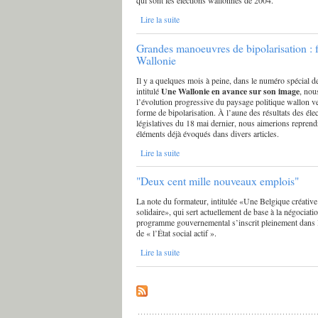
qui sont les élections wallonnes de 2004.
Lire la suite
Grandes manoeuvres de bipolarisation : f
Wallonie
Il y a quelques mois à peine, dans le numéro spécial
intitulé
Une Wallonie en avance sur son image
, nou
l’évolution progressive du paysage politique wallon v
forme de bipolarisation. À l’aune des résultats des éle
législatives du 18 mai dernier, nous aimerions repren
éléments déjà évoqués dans divers articles.
Lire la suite
"Deux cent mille nouveaux emplois"
La note du formateur, intitulée «Une Belgique créative
solidaire», qui sert actuellement de base à la négociati
programme gouvernemental s’inscrit pleinement dans 
de « l’État social actif ».
Lire la suite