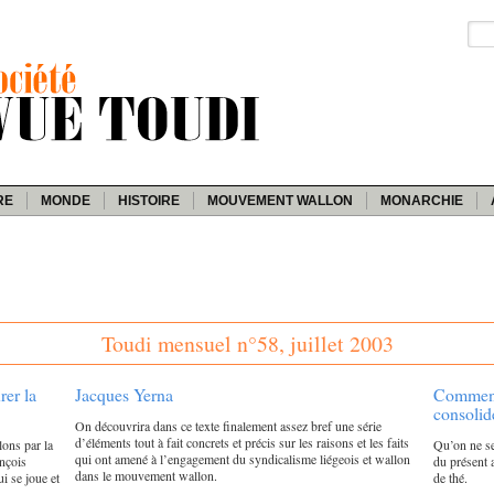
RE
MONDE
HISTOIRE
MOUVEMENT WALLON
MONARCHIE
Toudi mensuel n°58, juillet 2003
rer la
Jacques Yerna
Comment 
consolid
On découvrira dans ce texte finalement assez bref une série
d’éléments tout à fait concrets et précis sur les raisons et les faits
lons par la
Qu’on ne se
qui ont amené à l’engagement du syndicalisme liégeois et wallon
ançois
du présent a
dans le mouvement wallon.
i se joue et
de thé.