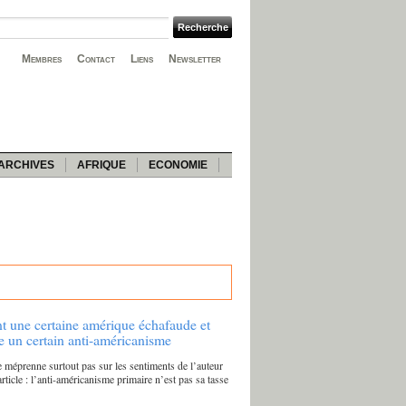
Membres
Contact
Liens
Newsletter
ARCHIVES
AFRIQUE
ECONOMIE
une certaine amérique échafaude et
e un certain anti-américanisme
 méprenne surtout pas sur les sentiments de l’auteur
rticle : l’anti-américanisme primaire n’est pas sa tasse