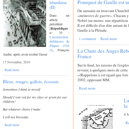
Pourquoi de Gaulle est u
irlandaise
(II)
On sursaute en trouvant Churchill
Dans un
«
mémoires de guerre
». Chacun y 
article
Nobel (au moins: une répartition e
précédent
Il est difficile d'en dire autant de 
[
République
Gaulle à la Pléiade.
n° 35 :
L'insurrection
1 comment
Read more
dublinoise de
Pâques 1916
(I)
, François
La Chute des Anges Rebel
André, après avoir resitué l'insur
France
17 November, 2010
Sur le fond, les raisons de l'expl
Read more
revenir, à quelques mois de cette
»(Rappelons à cet égard que lors 
2002, opposant MM.
Bleus, rouges, gallois, écossais
Read more
Sometimes I think to myself
Should I vote red for my class or green for our
La
children?
la
But whatever choise I make
4 
I will not Foresake.
R
Read more