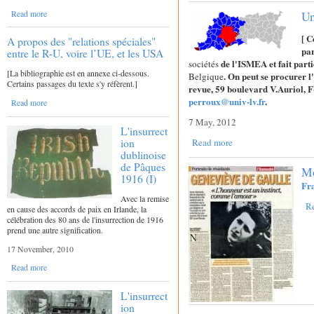
Read more
Un
[ C
A propos des "relations spéciales"
par
entre le R-U, voire l’UE, et les USA
de l'ISMEA et fait part
sociétés
[La bibliographie est en annexe ci-dessous.
. On peut se procurer l
Belgique
Certains passages du texte s'y réfèrent.]
revue, 59 boulevard V.Auriol, F
perroux@univ-lv.fr
.
Read more
7 May, 2012
L'insurrect
ion
Read more
dublinoise
de Pâques
Mo
1916 (I)
Fr
Avec la remise
R
en cause des accords de paix en Irlande, la
célébration des 80 ans de l'insurrection de 1916
prend une autre signification.
17 November, 2010
Read more
L'insurrect
ion