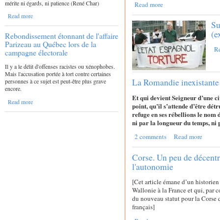
mérite ni égards, ni patience (René Char)
Read more
Read more
Su
(e
Rebondissement étonnant de l'affaire
Parizeau au Québec lors de la
R
campagne électorale
Il y a le délit d'offenses racistes ou xénophobes.
Mais l'accusation portée à tort contre certaines
La Romandie inexistante
personnes à ce sujet est peut-être plus grave
encore.
Et qui devient Seigneur d’une ci
Read more
point, qu’il s’attende d’être détr
refuge en ses rébellions le nom de
ni par la longueur du temps, ni 
2 comments
Read more
Corse. Un peu de décentra
l'autonomie
[Cet article émane d’un historien
Wallonie à la France et qui, par 
du nouveau statut pour la Corse q
français]