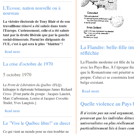
L'Ecosse, nation nouvelle ou à
nouveau
La victoire électorale de Tony Blair et de son
travaillisme rénové a été saluée dans toute
l'Europe. Curieusement, celle-ci a été saluée
tant par la droite libérale que par la gauche
social-démocrate. Parmi les dirigeants de
l'UE, c'est à qui sera le plus "blairien"!
La Flandre: belle-fille i
Read more
réfléchie
La Flandre moderne est fille de la
La crise d'octobre de 1970
avec les Pays-Bas. À l’époque fra
que le Romantisme ont pénétré nos
5 octobre 1970
propre. Celui-ci se construira len
belge existant.
Le
Front de Libération du Québec
(FLQ)
kidnappe le diplomate britannique James Richard
Read more
Cross. [Font partie du groupe : Jacques Lanctot,
Marc Carbonneau, Louise et Jacques Cossette-
Quelle violence au Pays 
Trudel, Yves Langlois.]
Read more
Il n'existe pas un seul argument, 
prouvent que les individus déta
Le "Vive le Québec libre!" en direct
universalistes ou plus réellemen
particulièrement liés à leurs com
Ce qui vient au monde pour ne rien troubler ne