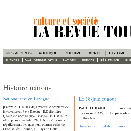
FILS RÉCENTS
POLITIQUE
CULTURE
MONDE
HISTOIRE
FLANDRE
WALLONIE/BELGIQUE
NATIONS
EUROPE
RÉSISTANCE
GUE
Histoire nations
Nationalisme en Espagne
Le 18-juin et nous
[La revue TOUDI a déjà évoqué le problème de
PAUL THIBAUD
fut cité au con
la violence en Pays Basque : É.Delferrière
décembre 1995, où fut présentée u
Quelle violence au pays Basque ? in TOUDI n°
hollandais.
41, septembre/octobre 2001. Nous évoquons
régulièrement des questions comme celles de
Read more
English
Español
l’Écosse, de l’Irlande, du Pays de Galles.