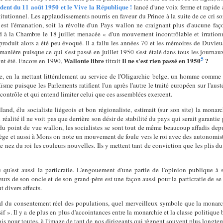
ident du 11 août 1950 et le Vive la République !
lancé d'une voix ferme et rapide 
tutionnel. Les applaudissements nourris en faveur du Prince à la suite de ce cri sor
il est l'émanation, soit la révolte d'un Pays wallon ne craignant plus d'aucune fa
d à la Chambre le 18 juillet menacée « d'un mouvement incontrôlable et irration
produit alors a été peu évoqué. Il a fallu les années 70 et les mémoires de Duvieus
manière puisque ce qui s'est passé en juillet 1950 s'est étalé dans tous les journa
5
Wallonie libre
Il ne s'est rien passé en 1950
?
 ont été. Encore en 1990,
titrait
hie, en la mettant littéralement au service de l'Oligarchie belge, un homme comme 
me puisque les Parlements ratifient l'un après l'autre le traité européen sur l'austéri
 contrôle et qui entend limiter celui que ces assemblées exercent.
lland, élu socialiste liégeois et bon régionaliste, estimait (sur son site) la mona
 réalité il ne voit pas que derrière son désir de stabilité du pays qui serait garantie
t du point de vue wallon, les socialistes se sont tout de même beaucoup affadis de
Liège et aussi à Mons on note un mouvement de foule vers le roi avec des autonomis
le nez du roi les couleurs nouvelles. Ils y mettent tant de conviction que les plis du
e qu'est aussi la particratie. L'engouement d'une partie de l'opinion publique à 
reurs de son oncle et de son grand-père est une façon aussi pour la particratie de se
 divers affects.
nd du consentement réel des populations, quel merveilleux symbole que la monarchi
if ». Il y a de plus en plus d'accointances entre la monarchie et la classe politiqu
ois pour toutes, à l'image de tant de nos dirigeants qui règnent souvent plus longtem