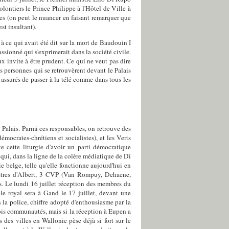
ontiers le Prince Philippe à l'Hôtel de Ville à
es (on peut le nuancer en faisant remarquer que
st insultant).
 ce qui avait été dit sur la mort de Baudouin I
sionné qui s'exprimerait dans la société civile.
eux invite à être prudent. Ce qui ne veut pas dire
es personnes qui se retrouvèrent devant le Palais
 assurés de passer à la télé comme dans tous les
u Palais. Parmi ces responsables, on retrouve des
mocrates-chrétiens et socialistes), et les Verts
e cette liturgie d'avoir un parti démocratique
qui, dans la ligne de la colère médiatique de Di
ie belge, telle qu'elle fonctionne aujourd'hui en
inistres d'Albert, 3 CVP (Van Rompuy, Dehaene,
ées. Le lundi 16 juillet réception des membres du
ple royal sera à Gand le 17 juillet, devant une
la police, chiffre adopté d'enthousiasme par la
rois communautés, mais si la réception à Eupen a
des villes en Wallonie pèse déjà si fort sur le