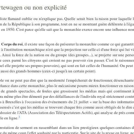
rtewagen ou non explicité
aliste flamand oublie ou n'explique pas. Quelle serait bien la raison pour laquelle 
on de la République à son programme, tout en ne se montrant guère déférente à l'éga
n 1950. C'est parce qu'elle sait que la monarchie exerce encore une influence non 
 Corps du roi
, il existe une façon de présenter la monarchie comme ce qui garanti
 l'institution monarchique n'est que la projection sur celle-ci d'une force qui lui v
Ainsi la force de la nation ou du groupe (des groupes...), se projette sur une perso
 de ceux parmi les citoyens qui croient ne pas pouvoir s'en passer. C'est le raiso
el elle projette ses propres pouvoirs), qui sont en fait celles de l'humanité. On peut 
e aussi des grands hommes (ceux-ci jusqu'à un certain point).
e on ne peut pas dire que la modernité l'empêcherait de fonctionner, désenchant
nifiance dans cette monarchie, plus le mécanisme pourra mieux fonctionner en raison 
 de grands spectacles, de foules que grossissent les médias mais qui continuent à
 même plus être démenti par des défaillances de l'individu royal strictement contrôl
s à Bruxelles à l'occasion des événements du 21 juillet « sur la base des informat
nsensés c’est que les médias se trouvent chaque fois comme aussi obligés de le dire qu
dossier de l’ATA (Association des Téléspectateurs Actifs), qui analyse de près com
3
le en ligne.
prestation de serment en rassemblant dans un lieu prestigieux quelques centaines d
re du même coup l'effet souhaité par la particratie. Sur le site de la revue en ligne,