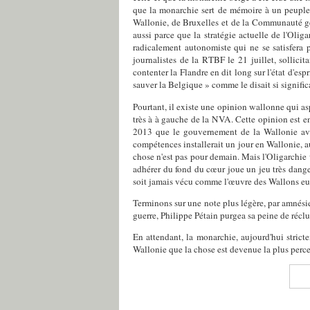
que la monarchie sert de mémoire à un peuple m
Wallonie, de Bruxelles et de la Communauté ger
aussi parce que la stratégie actuelle de l'Oli
radicalement autonomiste qui ne se satisfera p
journalistes de la RTBF le 21 juillet, sollicit
contenter la Flandre en dit long sur l'état d'es
sauver la Belgique » comme le disait si signif
Pourtant, il existe une opinion wallonne qui asp
très à à gauche de la NVA. Cette opinion est e
2013 que le gouvernement de la Wallonie avai
compétences installerait un jour en Wallonie, au
chose n'est pas pour demain. Mais l'Oligarchie w
adhérer du fond du cœur joue un jeu très dange
soit jamais vécu comme l'œuvre des Wallons eu
Terminons sur une note plus légère, par amnésie 
guerre, Philippe Pétain purgea sa peine de réclus
En attendant, la monarchie, aujourd'hui stricte
Wallonie que la chose est devenue la plus perce