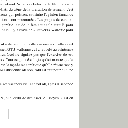
erpétuent. Si les symboles de la Flandre, de la
ats du trône de la prestation de serment, c'est
nts qui puissent satisfaire l'opinion flamande
ations sont rencontrées. Les propos de certains
igarchie lors de la fête nationale était là pour
llonie. Il y a envie de « sauver la Wallonie pour
artie de l'opinion wallonne même si celle-ci est
ut une FGTB wallonne qui a rappelé au printemps
s. Ceci ne signifie pas que l'exercice de ces
ux. Tout ce qui a été dit jusqu'ici montre que la
ière la façade monarchique qu'elle révère sans y
i survienne ou non, tout est fait pour qu'il ne
é ses vacances est l'endroit où, après la seconde
rs joué, celui de déclasser le Citoyen. C'est en