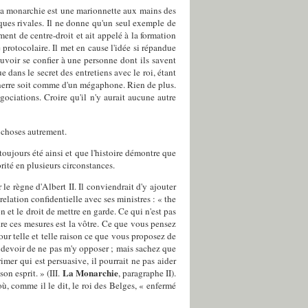
la monarchie est une marionnette aux mains des
iques rivales. Il ne donne qu'un seul exemple de
ment de centre-droit et ait appelé à la formation
protocolaire. Il met en cause l'idée si répandue
uvoir se confier à une personne dont ils savent
e dans le secret des entretiens avec le roi, étant
onnerre soit comme d'un mégaphone. Rien de plus.
ociations. Croire qu'il n'y aurait aucune autre
s choses autrement.
 toujours été ainsi et que l'histoire démontre que
rité en plusieurs circonstances.
e règne d'Albert II. Il conviendrait d'y ajouter
relation confidentielle avec ses ministres : « the
n et le droit de mettre en garde. Ce qui n'est pas
ndre ces mesures est la vôtre. Ce que vous pensez
our telle et telle raison ce que vous proposez de
on devoir de ne pas m'y opposer ; mais sachez que
imer qui est persuasive, il pourrait ne pas aider
La Monarchie
on esprit. » (III.
, paragraphe II).
ù, comme il le dit, le roi des Belges, « enfermé