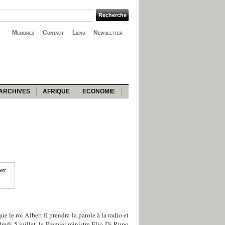
Membres
Contact
Liens
Newsletter
ARCHIVES
AFRIQUE
ECONOMIE
ier
le roi Albert II prendra la parole à la radio et
dredi 5 juillet, le Premier ministre Elio Di Rupo