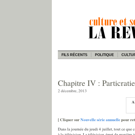
FILS RÉCENTS
POLITIQUE
CULTU
Chapitre IV : Particrati
2 décembre, 2013
Al
[
Cliquer sur
Nouvelle série annuelle
pour reto
Dans la journée du jeudi 4 juillet, tout ce que
à la télévision. La télévision émet de manière i