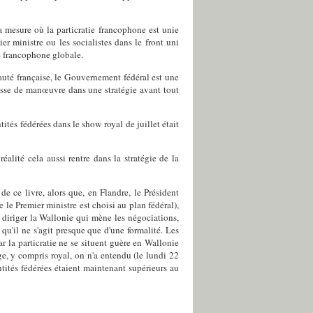
a mesure où la particratie francophone est unie
er ministre ou les socialistes dans le front uni
ie francophone globale.
auté française, le Gouvernement fédéral est une
masse de manœuvre dans une stratégie avant tout
tés fédérées dans le show royal de juillet était
éalité cela aussi rentre dans la stratégie de la
e ce livre, alors que, en Flandre, le Président
le Premier ministre est choisi au plan fédéral),
 diriger la Wallonie qui mène les négociations,
 qu'il ne s'agit presque que d'une formalité. Les
 la particratie ne se situent guère en Wallonie
ge, y compris royal, on n'a entendu (le lundi 22
ntités fédérées étaient maintenant supérieurs au