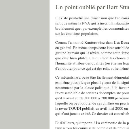
Un point oublié par Bart Stu
Il existe peut-être une dimension que l'éditori
sait que même la NVA qui a inscrit l'instaurati
brutalement que, par exemple, les communistes e
sur les émotions populaires.
Les Deux
Comme l'a montré Kantorowicz dans
en général. En même temps cette force attribuée à
groupe humain qui la révère comme cette force. 
que c'est bien plutôt elle qui récit les choses
l'humanité attribue des qualités (ou être sur lequ
d'en douter pour ce qui est des rois, voire mêm
Ce mécanisme a beau être facilement démontabl
est même possible que plus il y aura de l'insig
notamment par la classe politique, à la faveur
invraisemblable de certains décomptes, ne pourra
qu'il y avait eu de 500.000 à 700.000 personne
laquelle on peut douter de ces chiffres un peu i
TOUDI
la revue
publiait en avril-mai 2000 un 
qui n’ont jamais existé. Ce dossier est consultab
Et d'ailleurs, qu'importe ! La cérémonie de la 
faire à tous les coups salle comble et de produi