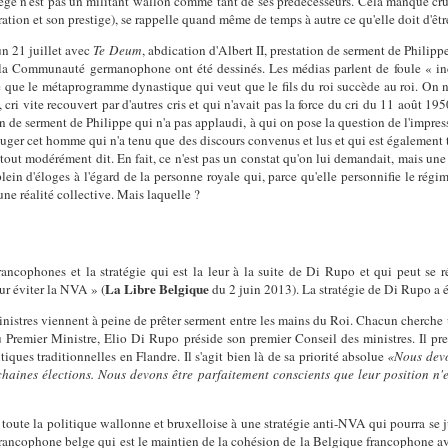
ège n'est pas un militant wallon comme tant de ses prédécesseurs. Cela manque cr
ation et son prestige), se rappelle quand même de temps à autre ce qu'elle doit d'êtr
 un 21 juillet avec
Te Deum
, abdication d'Albert II, prestation de serment de Philip
e la Communauté germanophone ont été dessinés. Les médias parlent de foule « i
 que le métaprogramme dynastique qui veut que le fils du roi succède au roi. On n
i vite recouvert par d'autres cris et qui n'avait pas la force du cri du 11 août 195
 de serment de Philippe qui n'a pas applaudi, à qui on pose la question de l'impress
juger cet homme qui n'a tenu que des discours convenus et lus et qui est également t
out modérément dit. En fait, ce n'est pas un constat qu'on lui demandait, mais un
plein d'éloges à l'égard de la personne royale qui, parce qu'elle personnifie le régim
une réalité collective. Mais laquelle ?
s francophones et la stratégie qui est la leur à la suite de Di Rupo et qui peut 
La Libre Belgique
our éviter la NVA » (
du 2 juin 2013). La stratégie de Di Rupo a é
nistres viennent à peine de prêter serment entre les mains du Roi. Chacun cherche 
 Premier Ministre, Elio Di Rupo préside son premier Conseil des ministres. Il pr
tiques traditionnelles en Flandre. Il s'agit bien là de sa priorité absolue
«Nous devon
ochaines élections. Nous devons être parfaitement conscients que leur position n'
oute la politique wallonne et bruxelloise à une stratégie anti-NVA qui pourra se ju
t francophone belge qui est le maintien de la cohésion de la Belgique francophone av