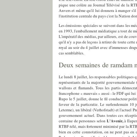
pique une colère au Journal Télévisé de la RTB
Anvers et même qu'il lui donnera à manger s'il
l'institution centrale du pays c'est la Nation do
Les émissions spéciales se suivent dans les mé
en 1993, l'emballement médiatique a tout de mêm
L'impératif des médias, par ailleurs, est de couv
qu'il n'y a pas de leçons à retirer de toute cet
royal au soir du 4 juillet avec d'immenses drape
cas semblables.
Deux semaines de ramdam m
Le lundi 8 juillet, les responsables politiques 
représentants de la majorité gouvernementale (le
wallons et flamands. Tous les partis démocrat
francophone « mauvais » aussi - le FDF qui lui f
Rupo le 5 juillet, donne le fil conducteur polit
faveur de la particratie. Le surlendemain 10 
Leterme), un libéral (Verhofstadt) et l'actuel P
gouvernement actuel. Dans toutes ces réception
L'Avenir,
centaine de personnes selon
à Eupen
RTBF-télé, mais fortement minimisé par la RTBF-
bien eu cette connotation, on ne peut pas en d