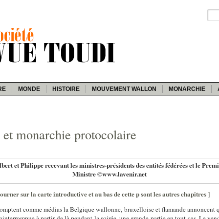
RE
MONDE
HISTOIRE
MOUVEMENT WALLON
MONARCHIE
e et monarchie protocolaire
bert et Philippe recevant les ministres-présidents des entités fédérées et le Prem
Ministre ©www.lavenir.net
urner sur la carte introductive et au bas de cette p sont les autres chapitres
]
 comptent comme médias la Belgique wallonne, bruxelloise et flamande annoncent que 
ninterrompue à partir de là pendant la soirée, une grande partie en tout cas. Le ven