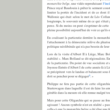
l'inc
monarchie belge
, une vidéo reproduisant
Prince royal Baudouin à prêter le serment consti
limiter la portée de l'incident et de ce dont 
Wallonie qui était selon le mot de Léo Collar
longtemps, le souvenir même de ce qui s'était 
perce. Si du moins on peut s'exprimer de cette 
pleine possibilité aujourd'hui de voir ce qu'ils
En coalisant la particratie derrière la monarc
l'attachement à la démocratie relève du pharisaïs
politique néolibérale qui n'a pas besoin de leur
Lors de la visite d'Albert II à Liège, Marc Bo
stabilité ». Marc Bolland se dit régionaliste. En
de la particratie. Du point de vue socialiste e
Joyeuse-Entrée d'Albert I de cette année-là à 
se précipitent vers le landau et balancent sous 
6
doit se pencher pour se dégager
. »
Philippe ne fera pas partie de cette oligarchi
Sturtewagen dans laquelle il est de faire les er
gérable dans la mesure où elle remue malgré tout
Mais pour cette Oligarchie qui se passe au fo
agissant ! Aucun symbole n'est en réalité « pass
celle-ci que la monarchie belge a été élue une f