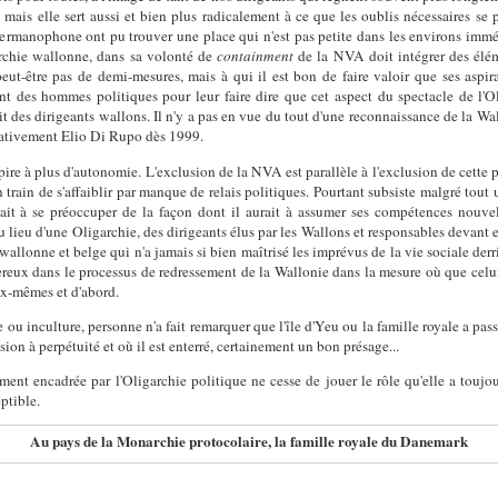
ais elle sert aussi et bien plus radicalement à ce que les oublis nécessaires se p
manophone ont pu trouver une place qui n'est pas petite dans les environs immédi
garchie wallonne, dans sa volonté de
containment
de la NVA doit intégrer des éléme
eut-être pas de demi-mesures, mais à qui il est bon de faire valoir que ses aspir
ant des hommes politiques pour leur faire dire que cet aspect du spectacle de l'Ol
prit des dirigeants wallons. Il n'y a pas en vue du tout d'une reconnaissance de la Wa
icativement Elio Di Rupo dès 1999.
ire à plus d'autonomie. L'exclusion de la NVA est parallèle à l'exclusion de cette p
n train de s'affaiblir par manque de relais politiques. Pourtant subsiste malgré to
t à se préoccuper de la façon dont il aurait à assumer ses compétences nouvelle
 lieu d'une Oligarchie, des dirigeants élus par les Wallons et responsables devant e
allonne et belge qui n'a jamais si bien maîtrisé les imprévus de la vie sociale derr
reux dans le processus de redressement de la Wallonie dans la mesure où que celui-c
x-mêmes et d'abord.
ou inculture, personne n'a fait remarquer que l'île d'Yeu ou la famille royale a pass
ion à perpétuité et où il est enterré, certainement un bon présage...
ment encadrée par l'Oligarchie politique ne cesse de jouer le rôle qu'elle a toujou
ptible.
Au pays de la Monarchie protocolaire, la famille royale du Danemark