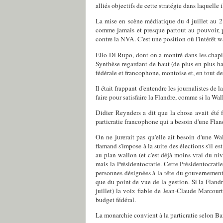
alliés objectifs de cette stratégie dans laquell
La mise en scène médiatique du 4 juillet au 21
comme jamais et presque partout au pouvoir, par
contre la NVA. C'est une position où l'intérêt w
Elio Di Rupo, dont on a montré dans les chapit
Synthèse regardant de haut (de plus en plus ha
fédérale et francophone, montoise et, en tout de
Il était frappant d'entendre les journalistes d
faire pour satisfaire la Flandre, comme si la Wal
Didier Reynders a dit que la chose avait été fa
particratie francophone qui a besoin d'une Flan
On ne jurerait pas qu'elle ait besoin d'une Wa
flamand s'impose à la suite des élections s'il e
au plan wallon (et c'est déjà moins vrai du ni
mais la Présidentocratie. Cette Présidentocratie
personnes désignées à la tête du gouvernement 
que du point de vue de la gestion. Si la Flandr
juillet) la voix fiable de Jean-Claude Marcourt
budget fédéral.
La monarchie convient à la particratie selon B