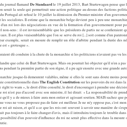
De Standaard
 du journal flamand
le 19 juillet 2013, Bart Sturtewagen pense que 
on serait la seule qui permettrait une action politique au-dessus des factions polit
 du Portugal ait refusé le 10 juillet la démission du Premier ministre d'un gouverne
les socialistes. Il estime que la monarchie belge devient peu à peu une monarchie 
 d'un roi lors des négociations en vue de la formation d'un gouvernement pour po
l non-sens : il est invraisemblable que les présidents de partis ne se confieraient qu
vaux. Il est plus vraisemblable que l'on se serve du roi [...] soit comme d'un parat
par exemple, serait en mesure de remplir un rôle d'arbitre pendant la durée des nég
e est « grotesque ».
raient dû conduire à la chute de la monarchie si les politiciens n'avaient pas vu le
Flandre que celui de Bart Sturtewagen. Mais on pourrait lui objecter qu'il n'en a pas
ens pendant la première partie de son règne, il a pu agir ensuite avec une grande auto
narchie jusque-là demeurent valables, même si elles le sont sans doute moins pour l
The English Constitution
hie constitutionnelle dans
sur les pouvoirs du roi dans la 
e right to warn », le droit d'être consulté, le droit d'encourager à prendre une décisio
e roi n'est pas d'accord avec son ministre, il lui dirait: « La responsabilité de pre
ez qu'il y a de mieux à faire aura mon entier et agissant soutien. MAIS sachez que p
e que vous ne vous proposez pas de faire est meilleur. Je ne m'y oppose pas, c'est m
 roi ait raison, et qu'il a ce que les rois ont souvent à savoir une manière de s'expr
it pas toujours à le faire changer d'avis, mais il introduira toujours le trouble dans s
ossibilité d'un pouvoir d'influence du roi ne serait plus effective dans la mesure o
ratie.