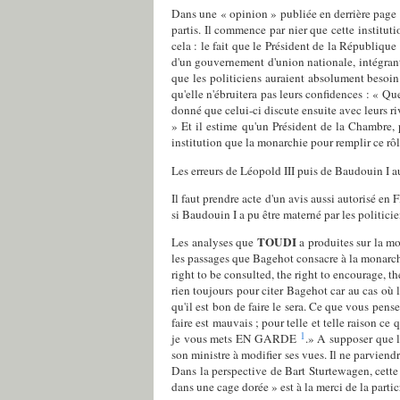
Dans une « opinion » publiée en derrière page
partis. Il commence par nier que cette instituti
cela : le fait que le Président de la République
d'un gouvernement d'union nationale, intégrant 
que les politiciens auraient absolument besoin
qu'elle n'ébruitera pas leurs confidences : « Que
donné que celui-ci discute ensuite avec leurs ri
» Et il estime qu'un Président de la Chambre, 
institution que la monarchie pour remplir ce rôl
Les erreurs de Léopold III puis de Baudouin I au
Il faut prendre acte d'un avis aussi autorisé en 
si Baudouin I a pu être materné par les politici
TOUDI
Les analyses que
a produites sur la mo
les passages que Bagehot consacre à la monarc
right to be consulted, the right to encourage, th
rien toujours pour citer Bagehot car au cas où l
qu'il est bon de faire le sera. Ce que vous pens
faire est mauvais ; pour telle et telle raison c
1
je vous mets EN GARDE
.» A supposer que le
son ministre à modifier ses vues. Il ne parviendra
Dans la perspective de Bart Sturtewagen, cette p
dans une cage dorée » est à la merci de la partic