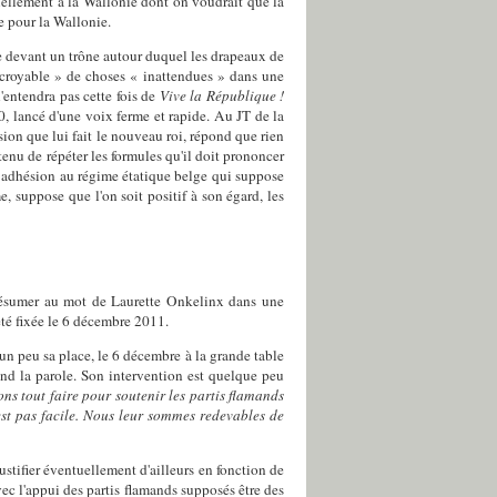
uellement à la Wallonie dont on voudrait que la
e pour la Wallonie.
pe devant un trône autour duquel les drapeaux de
ncroyable » de choses « inattendues » dans une
'entendra pas cette fois de
Vive la République !
0, lancé d'une voix ferme et rapide. Au JT de la
ion que lui fait le nouveau roi, répond que rien
enu de répéter les formules qu'il doit prononcer
e adhésion au régime étatique belge qui suppose
e, suppose que l'on soit positif à son égard, les
se résumer au mot de Laurette Onkelinx dans une
té fixée le 6 décembre 2011.
un peu sa place, le 6 décembre à la grande table
end la parole. Son intervention est quelque peu
s tout faire pour soutenir les partis flamands
est pas facile. Nous leur sommes redevables de
stifier éventuellement d'ailleurs en fonction de
ec l'appui des partis flamands supposés être des