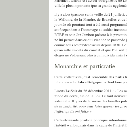
Parlement wallon et l'actuel bourgmestre de Li
ville la plus importante (par sa grande agglomér
Il y a alors (passons sur la veille du 21 juillet),
la Wallonie, de la Flandre, de Bruxelles et d
journée où pourtant tout a été aussi programmé
sauf cependant à l'hommage au soldat inconnu, cr
RTBF au soir, Jan Jambon présent à la prestation
ne lui permet dans ce qui vient de se passer de 
comme tous ses prédécesseurs depuis 1830. Le t
qu'on aille au-delà du constat et que l'on soit 
éloges ne s'adressant plus à un individu mais à 
Monarchie et particratie
Cette collectivité, c'est l'ensemble des parti
Libre Belgique
interview à La
: « Tout faire p
Le Soir
Lisons
du 26 décembre 2011 :
«
Les mi
ronde du Seize, rue de la Loi. Le tout nouveau
solennelle. Il y va de la survie des familles poli
de la majorité, pour leur faire gagner les pr
l'effort qu'ils ont fait.
» »
Cette étonnante position politique subordonne t
l'intérêt wallon, mais dans la cadre de l'intérê