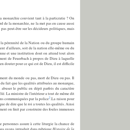
la monarchie convient tant à la particratie ? On
rd de la monarchie, ne la met pas en cause aussi
pas peut-être sur les décideurs politiques, mais
t la pérennité de la Nation ou du groupe humain
ient d'ailleurs, soit de la nation elle-même ou du
nne et une institution dont on attend tout alors
nnement de Feuerbach à propos de Dieu à laquelle
en douter pour ce qui est de Dieu, il est difficile
ement du monde ou pas, mort de Dieu ou pas. Il
du fait que les qualités attribuées au monarque,
 abuser le public en dépit parfois du caractère
é. La ministre de l'intérieur a tout de même dit
2
ions communiquées par la police
.
La raison pour
e de dire que le roi a toutes les qualités. Ainsi
ment on finit par construire des foules immenses
e personnes assure à cette liturgie la chance de
 nous avons introduit dans rubrique
Histoire de la