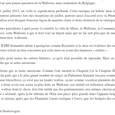
e il ne sera jamais question de la Wallonie, mais seulement de Belgique.
 juillet 2013, en voilà la signification profonde. Cette tactique est habile dans l
tout présente lors des réceptions de juillet, partout aussi d'accord avec le Premi
allon n'est désigné d'aucune façon de manière claire et donc distincte de la stratég
res précédents à quel point il contrôle la ville de Mons, la Wallonie, la Commun
ut), cette Wallonie à qui il doit tout au départ mais qui ne lui sert plus que de 
rnier lieu, wallonne.
e la RTBF demander même à quelqu'un comme Reynders si la mise en évidence des enti
lonie n'était en rien concernée par cette mise en avant des fameuses « entités ».
ite pour toutes les entités fédérées, ce qu'il était possible de répondre. Mais en r
dre qui se sente autonome.
llonie qui se sente autonome. Comme l'ont montré le Chapitre I et le Chapitre II d
st du parti qui a le plus grand nombre de sièges au Parlement flamand (un peu comme 
veau bruxellois), ce n'est pas un leader wallon, ayant comme vocation première de
 a beau avoir son assise la plus forte en Wallonie son intérêt est tellement ailleurs
wallon dont le choix doit être ratifié par des parlementaires eux-mêmes choisis par
e a réclamé, après la 6e réforme de l'Etat une place plus grande dans l'apparat bel
 se réjouir, après que les Flamands l'aient souligné à l'envi, que les budgets des e
art Sturtewagen