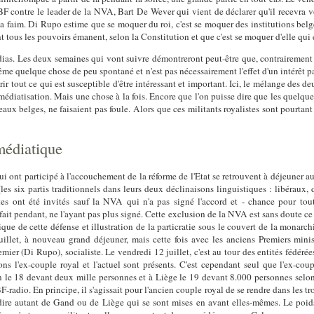
F contre le leader de la NVA, Bart De Wever qui vient de déclarer qu'il recevra vol
 a faim. Di Rupo estime que se moquer du roi, c'est se moquer des institutions belg
nt tous les pouvoirs émanent, selon la Constitution et que c'est se moquer d'elle qui e
dias. Les deux semaines qui vont suivre démontreront peut-être que, contrairement à
e quelque chose de peu spontané et n'est pas nécessairement l'effet d'un intérêt pas
rir tout ce qui est susceptible d'être intéressant et important. Ici, le mélange des d
te médiatisation. Mais une chose à la fois. Encore que l'on puisse dire que les quelqu
aux belges, ne faisaient pas foule. Alors que ces militants royalistes sont pourtant
édiatique
qui ont participé à l'accouchement de la réforme de l'Etat se retrouvent à déjeuner a
s six partis traditionnels dans leurs deux déclinaisons linguistiques : libéraux, dé
es ont été invités sauf la NVA qui n'a pas signé l'accord et - chance pour tout
ait pendant, ne l'ayant pas plus signé. Cette exclusion de la NVA est sans doute ce 
ique de cette défense et illustration de la particratie sous le couvert de la monarch
juillet, à nouveau grand déjeuner, mais cette fois avec les anciens Premiers m
remier (Di Rupo), socialiste. Le vendredi 12 juillet, c'est au tour des entités fédér
s l'ex-couple royal et l'actuel sont présents. C'est cependant seul que l'ex-cou
 le 18 devant deux mille personnes et à Liège le 19 devant 8.000 personnes selon 
radio. En principe, il s'agissait pour l'ancien couple royal de se rendre dans les t
ire autant de Gand ou de Liège qui se sont mises en avant elles-mêmes. Le poids 