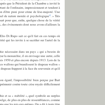
après que le Président de la Chambre a invité le
tant de l'ordinaire, impressionnent et tendent à
çon d'être puni pour crime de lèse-majesté. Une
4
nel de nature morale et psychologique
. » Très
art pour que, enfin, quelque chose de la vérité
ux, des événements dont nous avons d'ailleurs la
Elio Di Rupo sait ce qu'il fait en ces temps où
té qui les invite à se sacrifier sur l'autel de la
rchie nécessaire dans un pays « qui a besoin de
 par la monarchie, il en envisage une autre, celle
puis 1950 et plus encore depuis 1913. Lors de la
tes wallons qui brandissent le drapeau wallon «
 drapeau frappent à la face du souverain et qu'il
son égard, l'impossibilité bien perçue par Bart
 prémunir contre toute crise royale difficilement
e et sa « stabilité », quel symbole au surplus
e belge, de plus en plus de ressemblances, comme
ps que les rois eux-mêmes. On a dit à juste titre