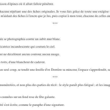
isson d'épines où il allait falloir pénétrer.
, chacune répétant une des fiches originales. Je vous fais grâce de toute une exégèse
en m'aidant des fiches à l'encre que je lus, puis copiai à mon tour, chacune de celles a
***
mée se photographia contre un subit mur blanc.
icatrice incandescente qui coutura le ciel.
qui ne décelèrent aucun contour, aucun nuage.
es toits, d'une blancheur de cadavre.
d'un seul coup, se tendit une feuille d'or. Derrière sa minceur, l'espace s'approfondit, 
***
umérotées, et non plus des parties de récit : le style paraît plus fatigué ; et les ima
s cumulus sur un fond rose de fête galante.
té s'est écrite, comme le paraphe d'une signature.