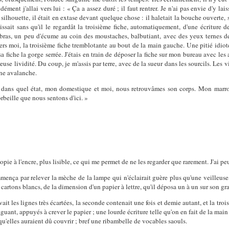
ment j'allai vers lui : « Ça a assez duré ; il faut rentrer. Je n'ai pas envie d'y lai
silhouette, il était en extase devant quelque chose : il haletait la bouche ouverte, 
issait sans qu'il le regardât la troisième fiche, automatiquement, d'une écriture d
s bras, un peu d'écume au coin des moustaches, balbutiant, avec des yeux ternes de
vers moi, la troisième fiche tremblotante au bout de la main gauche. Une pitié idiot
a fiche la gorge serrée. J'étais en train de déposer la fiche sur mon bureau avec les au
se lividité. Du coup, je m'assis par terre, avec de la sueur dans les sourcils. Les vi
 une avalanche.
, dans quel état, mon domestique et moi, nous retrouvâmes son corps. Mon marron
orbeille que nous sentons d'ici. »
 copie à l'encre, plus lisible, ce qui me permet de ne les regarder que rarement. J'ai pe
ença par relever la mèche de la lampe qui n'éclairait guère plus qu'une veilleuse,
is cartons blancs, de la dimension d'un papier à lettre, qu'il déposa un à un sur son g
vait les lignes très écartées, la seconde contenait une fois et demie autant, et la troi
aguant, appuyés à crever le papier ; une lourde écriture telle qu'on en fait de la mai
qu'elles auraient dû couvrir ; bref une ribambelle de vocables saouls.