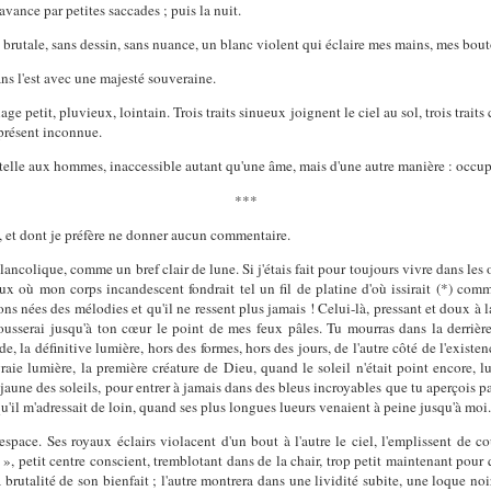
avance par petites saccades ; puis la nuit.
 et brutale, sans dessin, sans nuance, un blanc violent qui éclaire mes mains, mes bou
ns l'est avec une majesté souveraine.
e petit, pluvieux, lointain. Trois traits sinueux joignent le ciel au sol, trois traits
 présent inconnue.
rtelle aux hommes, inaccessible autant qu'une âme, mais d'une autre manière : occupa
***
ire, et dont je préfère ne donner aucun commentaire.
ncolique, comme un bref clair de lune. Si j'étais fait pour toujours vivre dans les o
x où mon corps incandescent fondrait tel un fil de platine d'où issirait (*) com
ons nées des mélodies et qu'il ne ressent plus jamais ! Celui-là, pressant et doux à 
ousserai jusqu'à ton cœur le point de mes feux pâles. Tu mourras dans la derrière 
de, la définitive lumière, hors des formes, hors des jours, de l'autre côté de l'existen
vraie lumière, la première créature de Dieu, quand le soleil n'était point encore, 
 jaune des soleils, pour entrer à jamais dans des bleus incroyables que tu aperçois 
 qu'il m'adressait de loin, quand ses plus longues lueurs venaient à peine jusqu'à moi.
space. Ses royaux éclairs violacent d'un bout à l'autre le ciel, l'emplissent de 
», petit centre conscient, tremblotant dans de la chair, trop petit maintenant pour
brutalité de son bienfait ; l'autre montrera dans une lividité subite, une loque noi