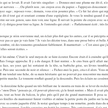
 vis qui se levait. Il avait l'air très singulier : « Donnez-moi une plume me dit-il, 
at nerveux - - ...Ou plutôt non ; un crayon avec du papier. » J'appuyais doucement sa
yez sage ; reposez-vous ; demain, vous n'en pourrez plus. » Ce fut lui alors qui rep
e dit-il tout gai et souriant comme d'une espièglerie. Je vous le rendrai quand il ser
rire sur son genou, sans rien voir, une ligne. Il suivait la pointe du crayon avec sa 
y dirigea pour tirer sa ligne. Je l'entendis qui criait : « Parfaitement écrit ; très lisi
quoique je m'en souvienne mal, un éclair plus fort que les autres, car il se précipita s
avez pas ce que je vais faire ? Je vais les décrire tous, dans une prose brève et belle
s sombre, où des tonnerres grondaient faiblement. Il marmottait : » C'est ainsi que j'a
lles seront écrites. »
rcé lui-même. C'était le seul moyen de se faire écouter. Encore était-il à craindre qu
s l'orage approche. Il y a du danger. Il faut rentrer. » Je crus bien qu'il allait m
face, ses yeux qui lui sortaient de la tête, sa barbiche grise, ses lèvres trembla
e. Puis une seconde de noir et silence : « Fichez-moi la paix, cria-t-il alors. Vous 
 Il me tendait une fiche, de sa main hésitante qui ne pouvait pas rencontrer ma main
etite marche. Le tonnerre ronflait quand je la descendis. Puis les éclairs ne cessèren
la deuxième fiche quand un très brillant me le montra en train de se lever du rockin
on Dieu ! pensais-je, s'il pouvait pleuvoir, çà le ferait rentrer. » Mais il avait plu
bas, tout au bout du balcon, le plus près qu'il put du grand marronnier. Il posa s
les feuilles du marronnier furent visibles et même la petite porte du jardin sur la rue,
avec sa courte jaquette d'été. Je restai quelque temps à me remettre, perdu dans du 
, brusquement, l'ondée sanguine me battit les tempes. Très certainement, il n'y eut 