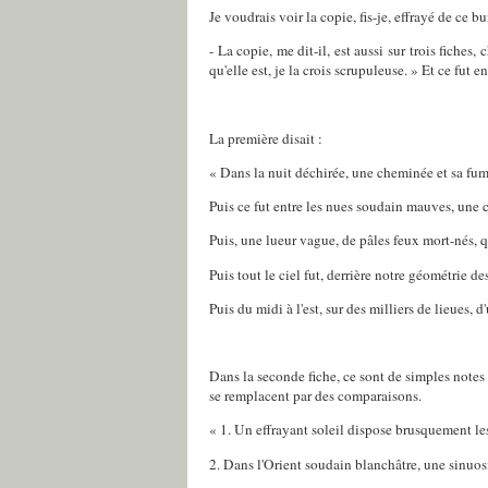
Je voudrais voir la copie, fis-je, effrayé de ce bu
- La copie, me dit-il, est aussi sur trois fiches
qu'elle est, je la crois scrupuleuse. » Et ce fut 
La première disait :
« Dans la nuit déchirée, une cheminée et sa fu
Puis ce fut entre les nues soudain mauves, une c
Puis, une lueur vague, de pâles feux mort-nés, 
Puis tout le ciel fut, derrière notre géométrie d
Puis du midi à l'est, sur des milliers de lieues, 
Dans la seconde fiche, ce sont de simples notes n
se remplacent par des comparaisons.
« 1. Un effrayant soleil dispose brusquement le
2. Dans l'Orient soudain blanchâtre, une sinuosi