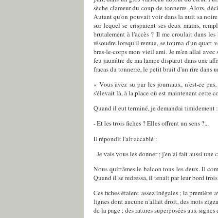
sèche clameur du coup de tonnerre. Alors, décidé
Autant qu'on pouvait voir dans la nuit sa noire 
sur lequel se crispaient ses deux mains, rempl
brutalement à l'accès ? Il me croulait dans le
résoudre lorsqu'il remua, se tourna d'un quart 
bras-le-corps mon vieil ami. Je m'en allai avec s
feu jaunâtre de ma lampe disparut dans une affreu
fracas du tonnerre, le petit bruit d'un rire dans
« Vous avez su par les journaux, n'est-ce pas
s'élevait là, à la place où est maintenant cette c
Quand il eut terminé, je demandai timidement :
- Et les trois fiches ? Elles offrent un sens ?...
Il répondit l'air accablé :
- Je vais vous les donner ; j'en ai fait aussi une
Nous quittâmes le balcon tous les deux. Il comm
Quand il se redressa, il tenait par leur bord tro
Ces fiches étaient assez inégales ; la première a
lignes dont aucune n'allait droit, des mots zigz
de la page ; des ratures superposées aux signes 