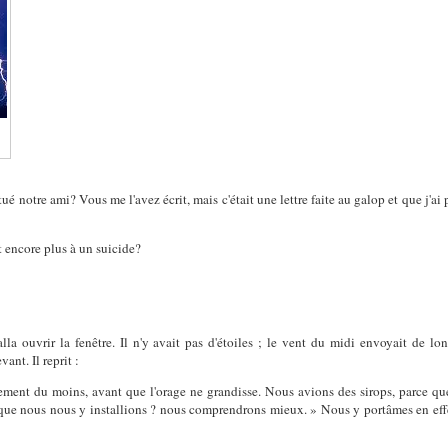
tué notre ami? Vous me l'avez écrit, mais c'était une lettre faite au galop et que j'
t encore plus à un suicide?
lla ouvrir la fenêtre. Il n'y avait pas d'étoiles ; le vent du midi envoyait de l
ant. Il reprit :
ent du moins, avant que l'orage ne grandisse. Nous avions des sirops, parce que l
que nous nous y installions ? nous comprendrons mieux. » Nous y portâmes en effe