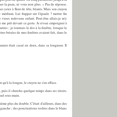
sser la peau, ni vous non plus. » Pas de réponse.
ses yeux à fleur de tête, béants. Mais son crayon
e médium. Lui frapper sur l'épaule ? mettre fin
 vieux redevenu enfant. Peut-être allais-je m'y
e me prit devant ce geste. Je n'osai empoigner à
tres ; je tournais le dos à la fenêtre, lorsque le
tres brisées de mes fenêtres avaient fait, dans le
nier était cassé en deux, dans sa longueur. Il
ur qu'à la longue, le crayon ne s'en efface.
 puis il chercha quelque temps dans ses tiroirs.
rand sous-main.
sième plus du double. C'était d'ailleurs, dans des
n gauche ; des ponctuations isolées dans le blanc