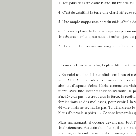
3. Toujours dans un cadre blanc, un trait de feu 
4. C'est du zénith à la terre une clarté affreuse
5. Une ample nappe rose part du midi, s'étale da
6. Plusieurs plans de flamme, séparées par un nuag
foncés, aussi ardent, nuance qui m'était jusqu'à
7. Un vient de dessiner une sanglante fleur, mo
Et voici la troisième fiche, la plus difficile à l
« En voici un, d'un blanc infiniment beau et méla
sacré ! Oh ! immensité des firmaments nouveau
abolies, d'espaces éclos, flétris, comme ces visi
tuerai avec une instantanéité souveraine. Je p
n'achèveras pas. Tu trouveras la force, la rectitu
fornications et des mollesses, pour venir à la 
dévore, mais ne réchauffe pas. Tu délaisseras le
bleus d'éternels saphirs... » Ce sont les paroles
Mais maintenant, il occupe devant moi tout l'e
foudroiements. Au coin du balcon, il y a « moi 
prendre, au hasard de son vol immense, dans la 