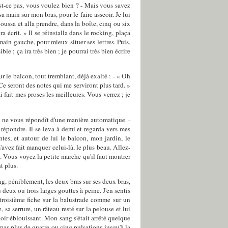
n'est-ce pas, vous voulez bien ? - Mais vous savez
 main sur mon bras, pour le faire asseoir. Je lui
oussa et alla prendre, dans la boîte, cinq ou six
a écrit. » Il se réinstalla dans le rocking, plaça
main gauche, pour mieux situer ses lettres. Puis,
ble ; ça ira très bien ; je pourrai très bien écrire
ur le balcon, tout tremblant, déjà exalté : - « Oh
. Ce seront des notes qui me serviront plus tard. »
i fait mes proses les meilleures. Vous verrez ; je
'il ne vous répondît d'une manière automatique. -
e répondre. Il se leva à demi et regarda vers mes
ntes, et autour de lui le balcon, mon jardin, le
m'avez fait manquer celui-là, le plus beau. Allez-
. Vous voyez la petite marche qu'il faut montrer
t plus.
g, péniblement, les deux bras sur ses deux bras,
 deux ou trois larges gouttes à peine. J'en sentis
a troisième fiche sur la balustrade comme sur un
 sa serrure, un râteau resté sur la pelouse et lui
noir éblouissant. Mon sang s'était arrêté quelque
pas plus de quatre ou cinq pulsations jusqu'à la