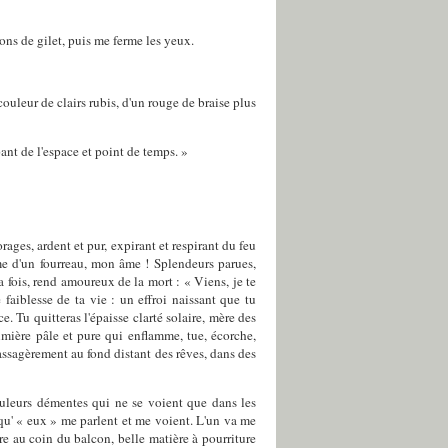
tons de gilet, puis me ferme les yeux.
 couleur de clairs rubis, d'un rouge de braise plus
nt de l'espace et point de temps. »
rages, ardent et pur, expirant et respirant du feu
me d'un fourreau, mon âme ! Splendeurs parues,
la fois, rend amoureux de la mort : « Viens, je te
faiblesse de ta vie : un effroi naissant que tu
ce. Tu quitteras l'épaisse clarté solaire, mère des
lumière pâle et pure qui enflamme, tue, écorche,
passagèrement au fond distant des rêves, dans des
couleurs démentes qui ne se voient que dans les
 qu' « eux » me parlent et me voient. L'un va me
re au coin du balcon, belle matière à pourriture