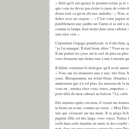
« Sitôt qu'il eut aperçu le premier éclair, je le
que vous ne devez pas écrire à cause de votre ét
disais tout ce qu'on dit aux malades : « Non, so
fiches avec un crayon : - « C'est votre papier, m
péniblement une jambe sur l'autre et se mit à éc
comme la lampe était restée dans mon cabinet, il s'
sans rien voir. »
Cependant l'orgage grandissait, et il dut faire, 
! je l'ai manqué. Il était beau, dites ? Vous ne s
Il me parlait les yeux sur le ciel de plus en plu
vous donnerai mes fiches une à une à mesure qu'e
Il fallait continuer le dialogue qu'il avait amo
« Vous me les donnerez une à une, très bien. Mai
yeux. Brusquement, un éclair blanc illumina sa 
marronnier qui n'y est plus, les maisons de la ru
vous en ; rentrez chez vous, tenez, emportez. »
pour aller de mon cabinet au balcon ? Là, cette p
Dix minutes après, environ, il venait me donner 
le buste en avant, comme un vieux. « Mon Dieu ! m
une qui s'écrasait sur ma main. Il se plaça là-
pupitre. Elle est très large, vous voyez. Toutes 
isolé dans cette lumière de mort, le dos courbé 
part, dans un gros vaisseau autour du cœur. Puis