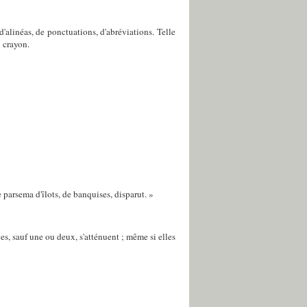
 d'alinéas, de ponctuations, d'abréviations. Telle
u crayon.
se parsema d'îlots, de banquises, disparut. »
ges, sauf une ou deux, s'atténuent ; même si elles