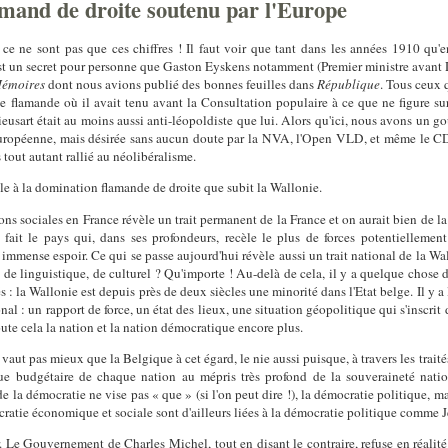
mand de droite soutenu par l'Europe
 ce ne sont pas que ces chiffres ! Il faut voir que tant dans les années 1910 
'est un secret pour personne que Gaston Eyskens notamment (Premier ministre avant D
émoires
dont nous avions publié des bonnes feuilles dans
République
. Tous ceux 
 flamande où il avait tenu avant la Consultation populaire à ce que ne figure sur 
usart était au moins aussi anti-léopoldiste que lui. Alors qu'ici, nous avons un 
n européenne, mais désirée sans aucun doute par la NVA, l'Open VLD, et même le CD
 tout autant rallié au néolibéralisme.
le à la domination flamande de droite que subit la Wallonie.
ons sociales en France révèle un trait permanent de la France et on aurait bien de la
fait le pays qui, dans ses profondeurs, recèle le plus de forces potentiellement 
immense espoir. Ce qui se passe aujourd'hui révèle aussi un trait national de la Wal
 de linguistique, de culturel ? Qu'importe ! Au-delà de cela, il y a quelque chose 
 : la Wallonie est depuis près de deux siècles une minorité dans l'Etat belge. Il y a l
al : un rapport de force, un état des lieux, une situation géopolitique qui s'inscri
ute cela la nation et la nation démocratique encore plus.
aut pas mieux que la Belgique à cet égard, le nie aussi puisque, à travers les tra
que budgétaire de chaque nation au mépris très profond de la souveraineté nation
la démocratie ne vise pas « que » (si l'on peut dire !), la démocratie politique, m
ratie économique et sociale sont d'ailleurs liées à la démocratie politique comme 
r. Le Gouvernement de Charles Michel, tout en disant le contraire, refuse en réalité