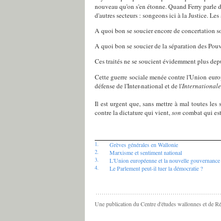
nouveau qu'on s'en étonne. Quand Ferry parle d'
d'autres secteurs : songeons ici à la Justice. 
A quoi bon se soucier encore de concertation so
A quoi bon se soucier de la séparation des Pouvo
Ces traités ne se soucient évidemment plus depui
Cette guerre sociale menée contre l'Union europ
défense de l'Inter-national et de l'
Internationale
Il est urgent que, sans mettre à mal toutes le
contre la dictature qui vient,
son
combat qui es
1.
Grèves générales en Wallonie
2.
Marxisme et sentiment national
3.
L'Union européenne et la nouvelle gouvernance 
4.
Le Parlement peut-il tuer la démocratie ?
Une publication du Centre d'études wallonnes et de R