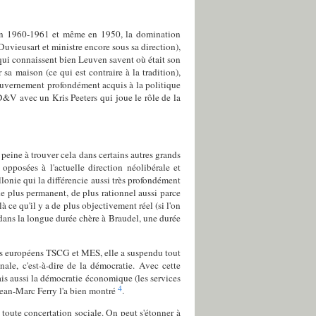
qu'en 1960-1961 et même en 1950, la domination
uvieusart et ministre encore sous sa direction),
qui connaissent bien Leuven savent où était son
sa maison (ce qui est contraire à la tradition),
gouvernement profondément acquis à la politique
&V avec un Kris Peeters qui joue le rôle de la
 peine à trouver cela dans certains autres grands
opposées à l'actuelle direction néolibérale et
lonie qui la différencie aussi très profondément
de plus permanent, de plus rationnel aussi parce
à ce qu'il y a de plus objectivement réel (si l'on
t dans la longue durée chère à Braudel, une durée
ités européens TSCG et MES, elle a suspendu tout
ale, c'est-à-dire de la démocratie. Avec cette
ais aussi la démocratie économique (les services
4
Jean-Marc Ferry l'a bien montré
.
 toute concertation sociale. On peut s'étonner à