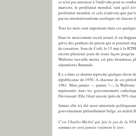
ce n'est pas renoncer à l'individu pour se conf
marxiste, le prolétariat mondial, tant qu'il n'
prolétariat mondial, et cela n'arrivera que par 
par un internationalisme ascétique où chacun d'e
Tous les mots sont importants dans ces quelque
Dans le mouvement social actuel, il est frappan
grève des gardiens de prison qui se poursuit dep
de cassation, Jean de Codt, le 15 mai à la RTBF
encore plusieurs jours de toute façon jusqu'au 31
Wallonie travaille moins, est plus frondeuse, plu
séparatistes flamands.
Il y a dans ce dernier reproche quelque chose 
républicaine de 1950. A chacune de ces période
1961. Mais jamais — jamais !—, la Wallonie n'
représentés dans les gouvernements catholiqu
Duvieusart. Elle l'était encore (près de 50% 
Jamais elle n'a été aussi minorisée politiquem
gouvernement prétendument belge, en réalité f
C'est Charles Michel qui fait le jeu de la NV
sommes
ne sera jamais vraiment le sien
.