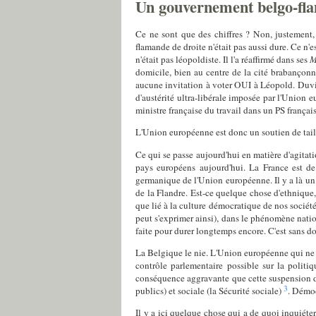
Un gouvernement belgo-fla
Ce ne sont que des chiffres ? Non, justement,
flamande de droite n'était pas aussi dure. Ce n
n'était pas léopoldiste. Il l'a réaffirmé dans ses
M
domicile, bien au centre de la cité brabançonne
aucune invitation à voter OUI à Léopold. Duvie
d'austérité ultra-libérale imposée par l'Unio
ministre française du travail dans un PS français
L'Union européenne est donc un soutien de tail
Ce qui se passe aujourd'hui en matière d'agitati
pays européens aujourd'hui. La France est de 
germanique de l'Union européenne. Il y a là un 
de la Flandre. Est-ce quelque chose d'ethnique,
que lié à la culture démocratique de nos sociétés
peut s'exprimer ainsi), dans le phénomène nation
faite pour durer longtemps encore. C'est sans do
La Belgique le nie. L'Union européenne qui ne v
contrôle parlementaire possible sur la politi
conséquence aggravante que cette suspension de 
3
publics) et sociale (la Sécurité sociale)
. Démoc
Il y a ici quelque chose qui a de quoi inquiéte