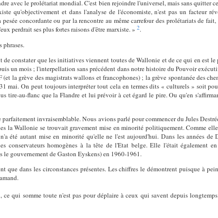
ondre avec le prolétariat mondial. C'est bien rejoindre l'universel, mais sans quitt
existe qu'objectivement et dans l'analyse de l'économiste, n'est pas un facteur rév
la pesée concordante ou par la rencontre au même carrefour des prolétariats de fait, t
2
ux perdrait ses plus fortes raisons d'être marxiste. »
.
s phrases.
t de constater que les initiatives viennent toutes de Wallonie et de ce qui en est 
uis un mois ; l'interpellation sans précédent dans notre histoire du Pouvoir exécutif 
 (et la grève des magistrats wallons et francophones) ; la grève spontanée des che
 mai. On peut toujours interpréter tout cela en termes dits « culturels » soit pour e
s tire-au-flanc que la Flandre et lui prévoir à cet égard le pire. Ou qu'en s'affirmant
de parfaitement invraisemblable. Nous avions parlé pour commencer du Jules Destrée
s la Wallonie se trouvait gravement mise en minorité politiquement. Comme elle l'
a été autant mise en minorité qu'elle ne l'est aujourd'hui. Dans les années de 
es conservateurs homogènes à la tête de l'Etat belge. Elle l'était également
dans le gouvernement de Gaston Eyskens) en 1960-1961.
ent que dans les circonstances présentes. Les chiffres le démontrent puisque à pei
lamand.
A
, ce qui somme toute n'est pas pour déplaire à ceux qui savent depuis longtemps