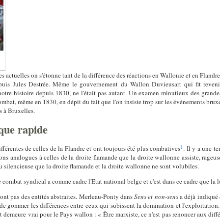
tes actuelles on s'étonne tant de la différence des réactions en Wallonie et en Flandr
epuis Jules Destrée. Même le gouvernement du Wallon Duvieusart qui fit reveni
 notre histoire depuis 1830, ne l'était pas autant. Un examen minutieux des gran
ombat, même en 1830, en dépit du fait que l'on insiste trop sur les événements bruxe
s à Bruxelles.
ique rapide
1
fférentes de celles de la Flandre et ont toujours été plus combatives
. Il y a une t
sons analogues à celles de la droite flamande que la droite wallonne assiste, rageuse,
 silencieuse que la droite flamande et la droite wallonne ne sont volubiles.
 combat syndical a comme cadre l'Etat national belge et c'est dans ce cadre que la l
e sont pas des entités abstraites. Merleau-Ponty dans
Sens et non-sens
a déjà indiqué 
e gommer les différences entre ceux qui subissent la domination et l'exploitation. 
t demeure vrai pour le Pays wallon : « Être marxiste, ce n'est pas renoncer aux diff