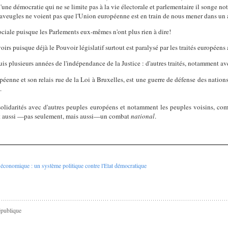
une démocratie qui ne se limite pas à la vie électorale et parlementaire il songe n
Les aveugles ne voient pas que l'Union européenne est en train de nous mener dans un
ciale puisque les Parlements eux-mêmes n'ont plus rien à dire!
irs puisque déjà le Pouvoir législatif surtout est paralysé par les traités européens 
s plusieurs années de l'indépendance de la Justice : d'autres traités, notamment ave
éenne et son relais rue de la Loi à Bruxelles, est une guerre de défense des nation
.
s solidarités avec d'autres peuples européens et notamment les peuples voisins,
com
t aussi —pas seulement, mais aussi—un combat
national
.
économique : un système politique contre l'Etat démocratique
épublique