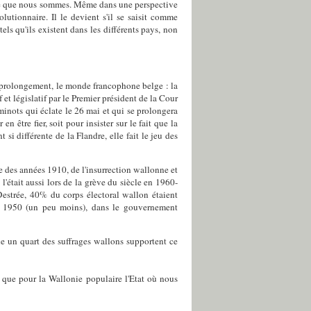
er ce que nous sommes. Même dans une perspective
olutionnaire. Il le devient s'il se saisit comme
els qu'ils existent dans les différents pays, non
le prolongement, le monde francophone belge : la
et législatif par le Premier président de la Cour
minots qui éclate le 26 mai et qui se prolongera
n être fier, soit pour insister sur le fait que la
 si différente de la Flandre, elle fait le jeu des
 des années 1910, de l'insurrection wallonne et
était aussi lors de la grève du siècle en 1960-
Destrée, 40% du corps électoral wallon étaient
 en 1950 (un peu moins), dans le gouvernement
ne un quart des suffrages wallons supportent ce
 que pour la Wallonie populaire l'Etat où nous