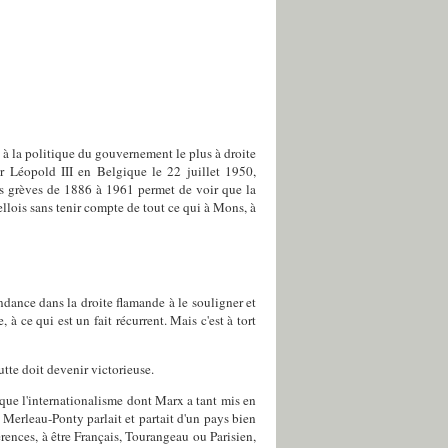
e à la politique du gouvernement le plus à droite
r Léopold III en Belgique le 22 juillet 1950,
des grèves de 1886 à 1961 permet de voir que la
llois sans tenir compte de tout ce qui à Mons, à
endance dans la droite flamande à le souligner et
 à ce qui est un fait récurrent. Mais c'est à tort
utte doit devenir victorieuse.
que l'internationalisme dont Marx a tant mis en
Merleau-Ponty parlait et partait d'un pays bien
érences, à être Français, Tourangeau ou Parisien,