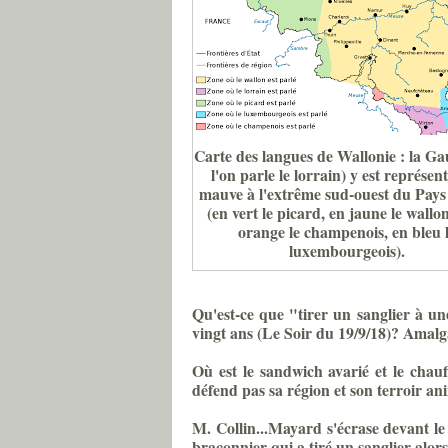
Carte des langues de Wallonie : la G
l'on parle le lorrain) y est représen
mauve à l'extrême sud-ouest du Pays
(en vert le picard, en jaune le wallon
orange le champenois, en bleu 
luxembourgeois).
Qu'est-ce que "tirer un sanglier à un
vingt ans (Le Soir du 19/9/18)? Amalga
Où est le sandwich avarié et le chauf
défend pas sa région et son terroir ani
M. Collin...Mayard s'écrase devant le
braconnier qui a tiré un sanglier alors 