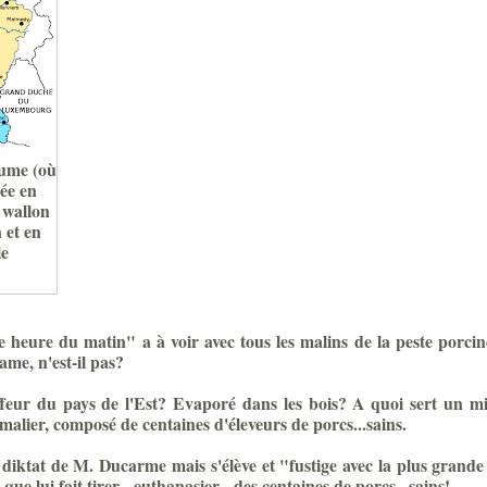
aume (où
tée en
 wallon
 et en
le
e heure du matin" a à voir avec tous les malins de la peste porcine
me, n'est-il pas?
feur du pays de l'Est? Evaporé dans les bois? A quoi sert un mini
malier, composé de centaines d'éleveurs de porcs...sains.
 diktat de M. Ducarme mais s'élève et "fustige avec la plus gran
que lui fait tirer - euthanasier - des centaines de porcs...sains!