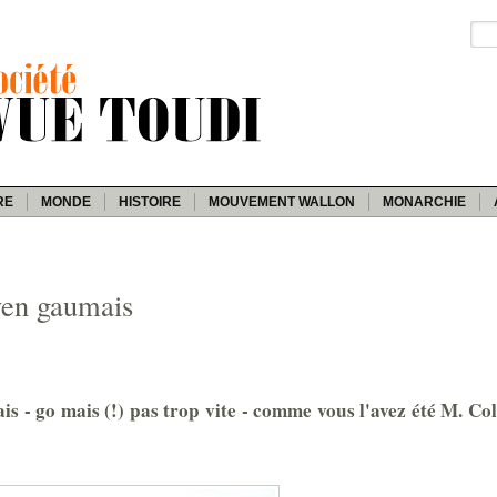
RE
MONDE
HISTOIRE
MOUVEMENT WALLON
MONARCHIE
oyen gaumais
s - go mais (!) pas trop vite - comme vous l'avez été M. Colli